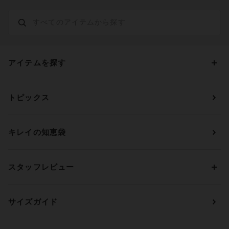
アイテムを探す
カテゴリーから探す
トピックス
ブラジャー
ブランドから探す
ショーツ
ＯＵＲ ＷＡＣＯＡＬ
カップサイズから探す
キレイの知恵袋
ブラジャー&ショーツセット
アンフィ
AAAカップ
アンダーサイズから探す
ブラトップ・カップ付きインナー
ウイング
AAカップ
アンダー60
価格から探す
スタッフレビュー
ガードル・コントロールボトム
ウイング／レシアージュ
Aカップ
アンダー65
ランキングから探す
～1,000円
ランジェリー
ウンナナクール
人気レビュー
Bカップ
アンダー70
セールから探す
1,000円 ～ 2,000円
サイズガイド
肌着・ニットインナー
サルート
人気スタッフ
Cカップ
アンダー75
2,000円 ～ 3,000円
ソックス・レッグウェア
Yue
すべてのレビューを見る
Dカップ