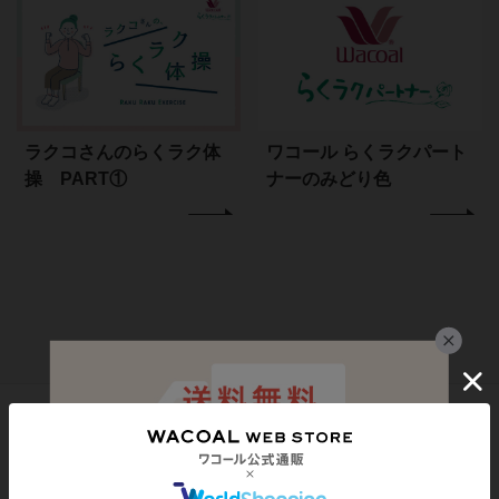
ラクコさんのらくラク体
ワコール らくラクパート
操 PART①
ナーのみどり色
シェアする