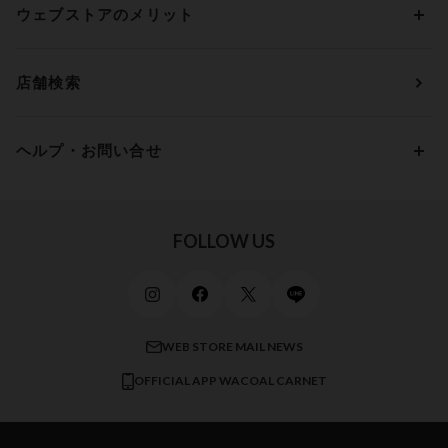
アンダー80
3,000円 ～ 5,000円
ウェブストアのメリット
パジャマ・ルームウェア
ＹＯＪＯＹ
Eカップ
アンダー85
5,000円 ～ 7,000円
アウターウェア
ワコール
便利なサービス
Fカップ
アンダー90
7,000円 ～ 10,000円
店舗検索
スイムウェア
ワコール／パルファージュ
お得なメールニュース
Gカップ
アンダー95
10,000円 ～ 15,000円
パンプス・シューズ
ワコール／ラゼ
Hカップ
アンダー100
15,000円 ～ 20,000円
ヘルプ・お問い合せ
マタニティ
ワコールサイズオーダー／My Size Collection
Iカップ
アンダー105
20,000円 ～
キッズ・ジュニア
ワコール_ウェブ限定
初めての方へ
Jカップ
アンダー110
スポーツアイテム
ワコール_リラックス＆スリープ
ご利用ガイド
FOLLOW US
ビューティー・コスメ
ワコール_マタニティ
商品に関するご要望
メンズインナーウェア
ワコール／ラブボディ
よくある質問
すべてのアイテムを見る
ブロス バイ ワコールメン
特定商取引法に基づく表記
WEB STORE MAIL NEWS
CW-X
OFFICIAL APP WACOAL CARNET
すべてのブランドを見る