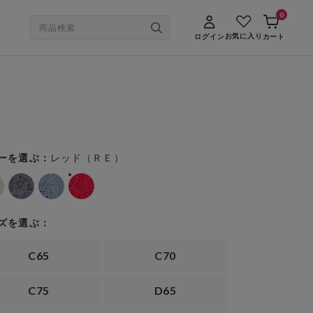
0
お気に入り
ログイン
カート
レッド（ＲＥ）
ーを選ぶ：
ズを選ぶ：
C65
C70
C75
D65