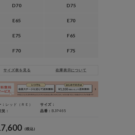
D70
D75
E65
E70
E75
F65
F70
F75
サイズ表を見る
在庫表示について
ー：
レッド（ＲＥ）
サイズ：
状況：
品番：
BJP465
17,600
(税込)