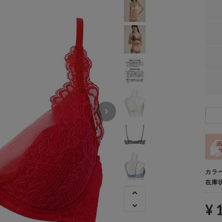
カラ
在庫
¥ 