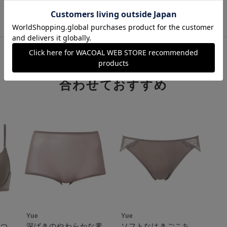
し、取得ボタンを押してください。
を選択してください。
。
利用可能となります。
異なる商品(品番)への交換をご希望の場合は、ワコ
ご利用になれます。
ます。
ことがございます。
ことができ、一部のみのご利用はできません。
クーポンも表示されます。ご了承くださいませ。
いただいた場合、それぞれの商品金額ごとにご利
注文商品の一部が完売、もしくは返品された場合、
合わせておすすめ
いただきます。
ト)は、ご利用可能ポイントに戻り、次回以降のご
さい。
ご利用いただける条件の設定がございます。ご利
利用いただけません。
ただけません。
きません。
せん。
せん。
す。
お申し出をいただきましても、適用することがで
Yue
Yue
なつ
深ばきのやわらかな素
ソフトなはきごこち