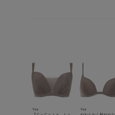
ご了承ください。
クーポン番号欄へ、お持ちのクーポン番号を入力
ご利用いただく場合には「ポイントを利用する」
取得済みクーポン一覧にクーポンが追加されます
ポイントはお客様とのお取引が確定した後からご
※異なる商品(品番)への交換は承っておりません。
取得されたクーポンを、ご指定いただくことで、
ールウェブストアより改めてご注文をお願いいたし
ご利用可能になるまでしばらくお時間をいただく
クーポン利用時のご注意
お持ちのポイントは一括してのみご利用いただく
ご利用されたクーポンや、ご利用期限が終了した
商品を複数点ご注文いただき、ポイントをご利用
クーポン名に記載の金額は税抜きとなります。
用クーポン(ポイント)は振り分けられます。ご
クーポン番号ごとに、お一人様一回限りとさせて
その商品に振り分けられていたクーポン(ポイン
購入分よりお使いいただけます。予めご了承くだ
クーポン番号ごとに、注文金額や注文商品など、
用条件を満たしていないご注文は、クーポンをご
ポイントは送料・ギフトサービス料にはご利用い
クーポンはセール商品にもご利用いただけます。
そのほか、ポイントに関するご案内を見る
二つ以上のクーポンを併用して利用することはで
電話注文の場合は、クーポンはご利用いただけま
送料、ギフトサービス料はご注文金額に含まれま
ご優待割引金額が、クーポンご利用条件となりま
ご注文が確定したのち、後追いでクーポン使用の
きませんのでご注意ください。
Yue
Yue
そのほか、クーポンに関するご案内を見る
【ＣｕＣｕｔｅ Ｌｕ
やわらかく軽やか