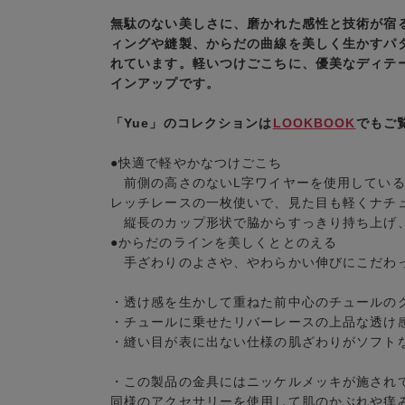
無駄のない美しさに、磨かれた感性と技術が宿る
ィングや縫製、からだの曲線を美しく生かすパ
れています。軽いつけごこちに、優美なディテ
インアップです。
「Yue」のコレクションは
LOOKBOOK
でもご
●快適で軽やかなつけごこち
前側の高さのないL字ワイヤーを使用している
レッチレースの一枚使いで、見た目も軽くナチ
縦長のカップ形状で脇からすっきり持ち上げ
●からだのラインを美しくととのえる
手ざわりのよさや、やわらかい伸びにこだわっ
・透け感を生かして重ねた前中心のチュールの
・チュールに乗せたリバーレースの上品な透け
・縫い目が表に出ない仕様の肌ざわりがソフト
・この製品の金具にはニッケルメッキが施され
同様のアクセサリーを使用して肌のかぶれや痒