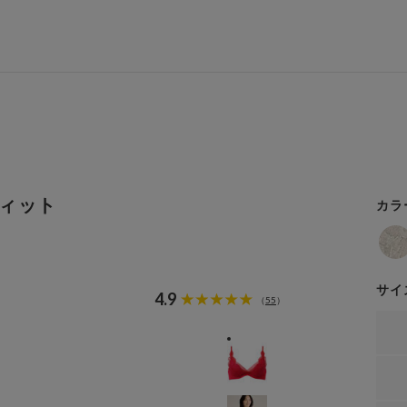
ィット
カラ
サイ
4.9
55
（
）