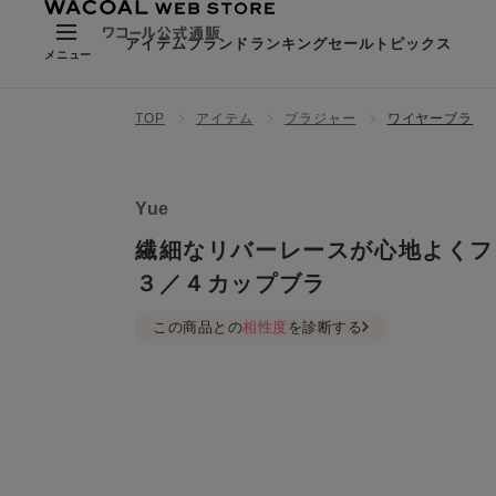
アイテム
ブランド
ランキング
セール
トピックス
メニュー
TOP
アイテム
ブラジャー
ワイヤーブラ
Yue
繊細なリバーレースが心地よくフ
３／４カップブラ
この商品との
相性度
を診断する