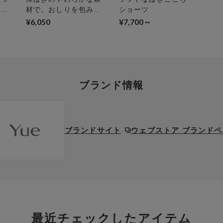
ーに
材で、おしりを包みこ
ショーツ
／
む ショーツ
¥6,050
¥7,700～
ブランド情報
ブランドサイト
ウェブストア ブランド
最近チェックしたアイテム