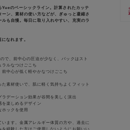
Yueのベーシックライン。計算されたカッテ
ターン、素材の使い方などが、ぎゅっと凝縮さ
ールも自慢。毎日に取り入れやすい、充実のラ
覧になれます。
ので、前中心の圧迫が少なく、バックはスト
ュラルなつけごこち
、前中心が低く軽やかなつけごこち
た素材使いで、肌に軽く気持ちよくフィット
グラデーション効果が谷間を美しく演出
感を楽しめるデザイン
なホックを使用
ています。金属アレルギー体質の方や、過去に
みを経験した方はご使用しないようにお願いい