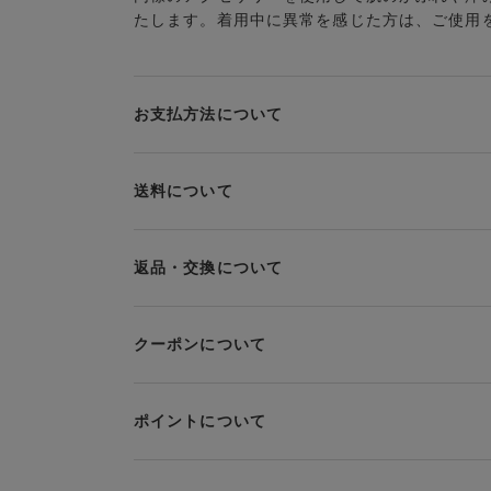
たします。着用中に異常を感じた方は、ご使用
お支払方法について
お支払い方法は下記よりお選びいただけます。
送料について
代金引換
クレジット
1回のご注文のお届け先1ヶ所につき、送料の一部
だきます。
PayPay
返品・交換について
当社の都合により、ご注文商品のお届けを2回以
Amazon Pay
み送料をご負担いただきます。
返品・交換は到着後8日以内にお願いいたします
d払い
クーポンについて
クーポン・ポイントは送料にはご利用いただけま
ブラジャー・靴・スポーツタイツ(CW-X)・一部
楽天ペイ
ンマパッド(洗い替えパッドカバー含む)の同一
現金での振り込み（後払い）
利用ください。ただし、セール商品は返送料無料
クーポン利用方法について
ポイントについて
上述の返送料着払い対象商品以外の、お客様のご
※商品や条件により、一部ご利用いただけないお支
クーポン利用欄の『クーポンを利用する』にチェ
い等)による返品・交換時の返送料は、お客様の
クーポンを選択してください。
そのほか、お支払い方法に関するご案内を見る
※セール商品は返品・交換いただけますが、返送料
お支払い画面からでも、クーポンを登録すること
ポイントの使い方