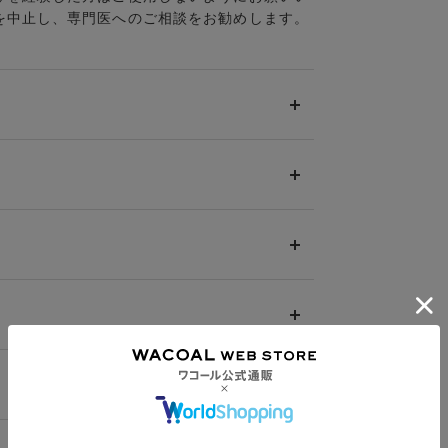
を中止し、専門医へのご相談をお勧めします。
として599円（税込）（全国一律）をご負担いた
上に分割させていただく場合は、初回のお届け分の
。
せん。
マタニティ商品(産後ガードル・骨盤ベルト)・リマ
品番へのサイズ交換による返送料は「着払い」をご
の対象外です。
都合(注文間違い・サイズが合わない・イメージ違
払方法がございます。
ックし、取得済のクーポン一覧から、 利用される
ご負担でお願いいたします。
無料の対象外です。（お客様にて送料をご負担）
ができます。