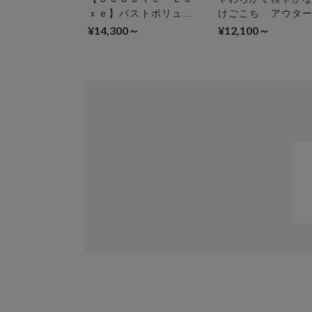
ｘｅ】バストボリュー
けごこち アウタ
ムをコンパクトに、ミ
ひびきくいブラ ３
¥14,300～
¥12,100～
ニマイズブラ ３／４
４カップブラ
カップブラ