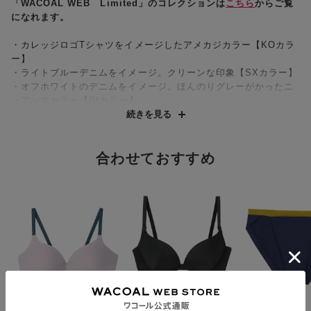
「WACOAL WEB Limited」のコレクションは
こちら
からご覧
になれます。
・カレッジロゴTシャツをイメージしたアメカジカラー【KOカラ
ー】
・ライトブルーデニムをイメージ。クリーンな印象【SXカラー】
・オフホワイトのデニムをイメージ。ほんのりグレーがかったニ
ュアンスカラー【IVカラー】
・無彩色のグレー合わせでクールテイスト【OBカラー】
続きを見る
・ダークチョコレートカラーにパープルの差し色で、オシャレか
わいい【DRカラー】
・ホワイトステッチでイマドキベーシック【BLカラー】
合わせておすすめ
・ブラウンを効かせてシャレ感ピーチカラー【POカラー】
・ブルーデニムをイメージ。モードなレッドステッチ【BSカラ
ー】
-----------------------------------------------------------------------
・デニムをイメージしたステッチがポイントのカジュアルデザイ
ン
・ブラが、私を抱きしめる。『ハグするブラ』
●体温を感知してカラダになじむ
ハグシート
体温でやわらかくなり、あなたのカラダに合わせてなじんで、