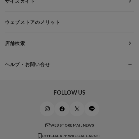
サイズガイド
肌着・ニットインナー
サルート
人気スタッフ
Cカップ
アンダー75
2,000円 ～ 3,000円
ソックス・レッグウェア
Yue
すべてのレビューを見る
Dカップ
アンダー80
3,000円 ～ 5,000円
ウェブストアのメリット
パジャマ・ルームウェア
ＹＯＪＯＹ
Eカップ
アンダー85
5,000円 ～ 7,000円
アウターウェア
ワコール
便利なサービス
Fカップ
アンダー90
7,000円 ～ 10,000円
店舗検索
スイムウェア
ワコール／パルファージュ
お得なメールニュース
Gカップ
アンダー95
10,000円 ～ 15,000円
パンプス・シューズ
ワコール／ラゼ
Hカップ
アンダー100
15,000円 ～ 20,000円
ヘルプ・お問い合せ
マタニティ
ワコールサイズオーダー／My Size Collection
Iカップ
アンダー105
20,000円 ～
キッズ・ジュニア
ワコール_ウェブ限定
初めての方へ
Jカップ
アンダー110
スポーツアイテム
ワコール_リラックス＆スリープ
ご利用ガイド
FOLLOW US
ビューティー・コスメ
ワコール_マタニティ
商品に関するご要望
メンズインナーウェア
ワコール／ラブボディ
よくある質問
すべてのアイテムを見る
ブロス バイ ワコールメン
特定商取引法に基づく表記
WEB STORE MAIL NEWS
CW-X
OFFICIAL APP WACOAL CARNET