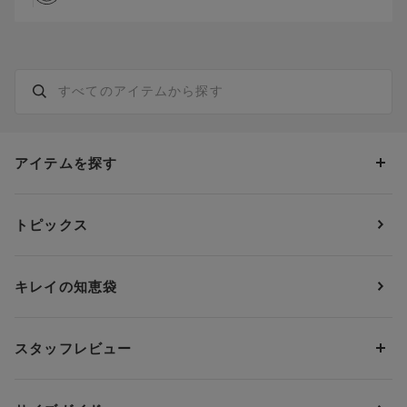
アイテムを探す
カテゴリーから探す
トピックス
ブラジャー
ブランドから探す
ショーツ
ＯＵＲ ＷＡＣＯＡＬ
カップサイズから探す
キレイの知恵袋
ブラジャー&ショーツセット
アンフィ
AAAカップ
アンダーサイズから探す
ブラトップ・カップ付きインナー
ウイング
AAカップ
アンダー60
価格から探す
スタッフレビュー
ガードル・コントロールボトム
ウイング／レシアージュ
Aカップ
アンダー65
ランキングから探す
～1,000円
ランジェリー
ウンナナクール
人気レビュー
Bカップ
アンダー70
セールから探す
1,000円 ～ 2,000円