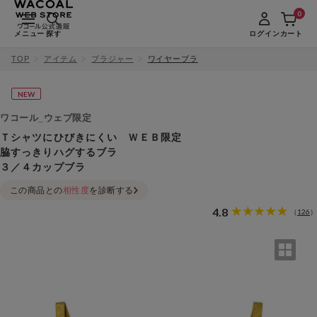
0
メニュー
探す
ログイン
カート
TOP
アイテム
ブラジャー
ワイヤーブラ
NEW
ワコール_ウェブ限定
Ｔシャツにひびきにくい ＷＥＢ限定
脇すっきりハグするブラ
３／４カップブラ
この商品との
相性度
を診断する
4.8
126
（
）