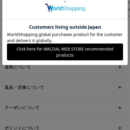
ワコール_ウェブ限定
ワコール_ウェブ限定
ワコール_ウェブ
ハグされるようなここちよさが続く
【Ｔシャツブラに】ひ
着こなし６ＷＡＹ ス
ＷＥＢ限定 
●ギュッと谷間メイク
びきにくいシームレス
トラップを自由にアレ
をしめつけない
リフティングパーツ
ブラ ３／４カップブ
ンジ ３／４カップブ
ーツ
¥4,180～
¥4,620～
¥2,090～
ストラップまで続くパーツで引き上げ、ギュッと抱き寄せ、谷
ラ（ノンワイヤーブ
ラ
間メイク
ラ）
●脇も背中もすっきり。肌にとけこむ感じ
肌ピタッバック
上辺折り返し始末の脇高設計で、脇も背中もすっきり。全方向
お支払方法について
ストレッチなめらか素材で、肌にとけこむ感じ
＜（Ｂ）８０サイズ、（C・Ｄ）８０・８５サイズ、（Ｅ〜Ｇ）
お支払い方法は下記よりお選びいただけます。
送料について
カップ＞パッドをはずした状態で記載のサイズとなるよう設計し
代金引換
ていますが、パッドを入れてもお使いいただけます
クレジット
1回のご注文のお届け先1ヶ所につき、送料の一部として599円
（税込）（全国一律）をご負担いただきます。
PayPay
返品・交換について
当社の都合により、ご注文商品のお届けを2回以上に分割させて
Amazon Pay
いただく場合は、初回のお届け分のみ送料をご負担いただきま
返品・交換は到着後8日以内にお願いいたします。
d払い
す。
クーポンについて
ブラジャー・靴・スポーツタイツ(CW-X)・一部マタニティ商品
楽天ペイ
クーポン・ポイントは送料にはご利用いただけません。
(産後ガードル・骨盤ベルト)・リマンマパッド(洗い替えパッド
現金での振り込み（後払い）
カバー含む)の同一品番へのサイズ交換による返送料は「着払
クーポン利用方法について
い」をご利用ください。ただし、セール商品は返送料無料の対
ポイントについて
※商品や条件により、一部ご利用いただけないお支払方法がござ