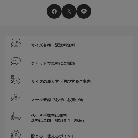
そのほか、ポイントに関するご案内を見る
電話注文の場合は、クーポンはご利用いただけません。
送料、ギフトサービス料はご注文金額に含まれません。
ご優待割引金額が、クーポンご利用条件となります。
ご注文が確定したのち、後追いでクーポン使用のお申し出をい
ただきましても、適用することができませんのでご注意くださ
サイズ交換・返送料無料！
い。
そのほか、クーポンに関するご案内を見る
チャットで気軽にご相談
サイズの測り方・選び方をご案内
メール登録でお得にお買い物
代引き手数料は無料
送料は全国一律599円
（税込）
貯まる・使えるポイント