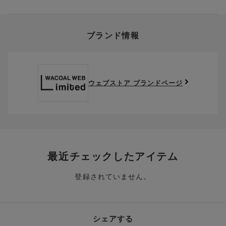
クーポン利用欄の『クーポンを利用する』にチェックし、取得
象外です。
います。
済のクーポン一覧から、 利用されるクーポンを選択してくださ
上述の返送料着払い対象商品以外の、お客様のご都合(注文間違
い。
そのほか、お支払い方法に関するご案内を見る
ポイントの使い方
い・サイズが合わない・イメージ違い等)による返品・交換時の
ブランド情報
お支払い画面からでも、クーポンを登録することができます。
返送料は、お客様のご負担でお願いいたします。
ご利用いただく場合には「ポイントを利用する」を選択してく
クーポン番号欄へ、お持ちのクーポン番号を入力し、取得ボタ
ださい。
※セール商品は返品・交換いただけますが、返送料無料の対象外
ンを押してください。
ポイントはお客様とのお取引が確定した後からご利用可能とな
です。（お客様にて送料をご負担）ご了承ください。
取得済みクーポン一覧にクーポンが追加されます。
ります。
取得されたクーポンを、ご指定いただくことで、ご利用になれ
ウェブストア ブランドページ
※異なる商品(品番)への交換は承っておりません。異なる商品(品
ご利用可能になるまでしばらくお時間をいただくことがござい
ます。
番)への交換をご希望の場合は、ワコールウェブストアより改めて
ます。
ご注文をお願いいたします。
クーポン利用時のご注意
お持ちのポイントは一括してのみご利用いただくことができ、
ご利用されたクーポンや、ご利用期限が終了したクーポンも表
一部のみのご利用はできません。
示されます。ご了承くださいませ。
商品を複数点ご注文いただき、ポイントをご利用いただいた場
クーポン名に記載の金額は税抜きとなります。
合、それぞれの商品金額ごとにご利用クーポン(ポイント)は振
クーポン番号ごとに、お一人様一回限りとさせていただきま
り分けられます。ご注文商品の一部が完売、もしくは返品され
最近チェックしたアイテム
す。
た場合、その商品に振り分けられていたクーポン(ポイント)
は、ご利用可能ポイントに戻り、次回以降のご購入分よりお使
登録されていません。
クーポン番号ごとに、注文金額や注文商品など、ご利用いただ
いいただけます。予めご了承ください。
ける条件の設定がございます。ご利用条件を満たしていないご
注文は、クーポンをご利用いただけません。
ポイントは送料・ギフトサービス料にはご利用いただけませ
ん。
クーポンはセール商品にもご利用いただけます。
シェアする
二つ以上のクーポンを併用して利用することはできません。