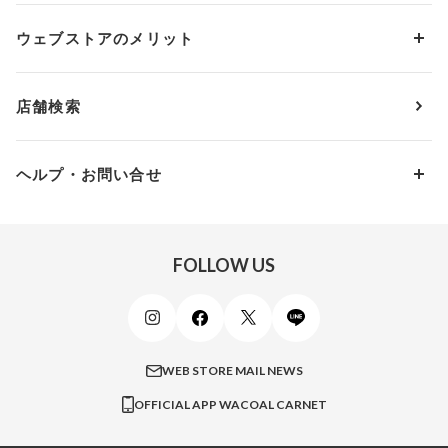
ソックス・レッグウェア
Yue
すべてのレビューを見る
Dカップ
アンダー80
3,000円 ～ 5,000円
ウェブストアのメリット
パジャマ・ルームウェア
ＹＯＪＯＹ
Eカップ
アンダー85
5,000円 ～ 7,000円
アウターウェア
ワコール
便利なサービス
Fカップ
アンダー90
7,000円 ～ 10,000円
店舗検索
スイムウェア
ワコール／パルファージュ
お得なメールニュース
Gカップ
アンダー95
10,000円 ～ 15,000円
パンプス・シューズ
ワコール／ラゼ
Hカップ
アンダー100
15,000円 ～ 20,000円
ヘルプ・お問い合せ
マタニティ
ワコールサイズオーダー／My Size Collection
Iカップ
アンダー105
20,000円 ～
キッズ・ジュニア
ワコール_ウェブ限定
初めての方へ
Jカップ
アンダー110
スポーツアイテム
ワコール_リラックス＆スリープ
ご利用ガイド
FOLLOW US
ビューティー・コスメ
ワコール_マタニティ
商品に関するご要望
メンズインナーウェア
ワコール／ラブボディ
よくある質問
すべてのアイテムを見る
ブロス バイ ワコールメン
特定商取引法に基づく表記
WEB STORE MAIL NEWS
CW-X
OFFICIAL APP WACOAL CARNET
すべてのブランドを見る