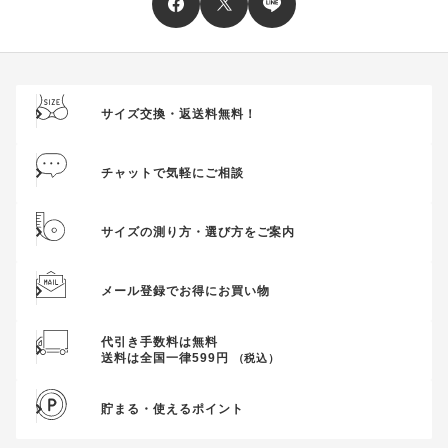
送料、ギフトサービス料はご注文金額に含まれません。
ご優待割引金額が、クーポンご利用条件となります。
ご注文が確定したのち、後追いでクーポン使用のお申し出をい
ただきましても、適用することができませんのでご注意くださ
サイズ交換・返送料無料！
い。
そのほか、クーポンに関するご案内を見る
チャットで気軽にご相談
サイズの測り方・選び方をご案内
メール登録でお得にお買い物
代引き手数料は無料
送料は全国一律599円
（税込）
貯まる・使えるポイント