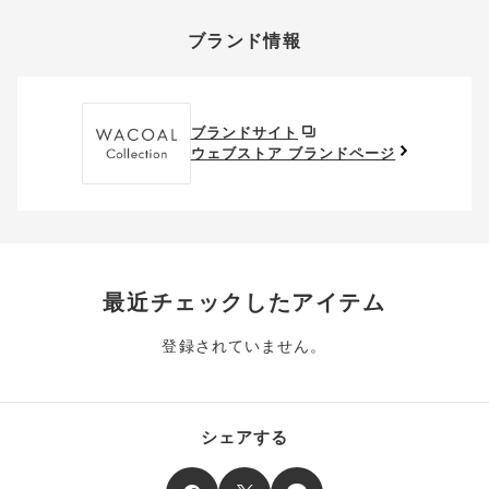
上述の返送料着払い対象商品以外の、お客様のご都合(注文間違
い。
そのほか、お支払い方法に関するご案内を見る
ポイントの使い方
い・サイズが合わない・イメージ違い等)による返品・交換時の
ブランド情報
お支払い画面からでも、クーポンを登録することができます。
返送料は、お客様のご負担でお願いいたします。
ご利用いただく場合には「ポイントを利用する」を選択してく
クーポン番号欄へ、お持ちのクーポン番号を入力し、取得ボタ
ださい。
※セール商品は返品・交換いただけますが、返送料無料の対象外
ンを押してください。
ポイントはお客様とのお取引が確定した後からご利用可能とな
です。（お客様にて送料をご負担）ご了承ください。
取得済みクーポン一覧にクーポンが追加されます。
ります。
取得されたクーポンを、ご指定いただくことで、ご利用になれ
ブランドサイト
※異なる商品(品番)への交換は承っておりません。異なる商品(品
ご利用可能になるまでしばらくお時間をいただくことがござい
ます。
ウェブストア ブランドページ
番)への交換をご希望の場合は、ワコールウェブストアより改めて
ます。
ご注文をお願いいたします。
クーポン利用時のご注意
お持ちのポイントは一括してのみご利用いただくことができ、
ご利用されたクーポンや、ご利用期限が終了したクーポンも表
一部のみのご利用はできません。
示されます。ご了承くださいませ。
商品を複数点ご注文いただき、ポイントをご利用いただいた場
クーポン名に記載の金額は税抜きとなります。
合、それぞれの商品金額ごとにご利用クーポン(ポイント)は振
クーポン番号ごとに、お一人様一回限りとさせていただきま
り分けられます。ご注文商品の一部が完売、もしくは返品され
最近チェックしたアイテム
す。
た場合、その商品に振り分けられていたクーポン(ポイント)
は、ご利用可能ポイントに戻り、次回以降のご購入分よりお使
登録されていません。
クーポン番号ごとに、注文金額や注文商品など、ご利用いただ
いいただけます。予めご了承ください。
ける条件の設定がございます。ご利用条件を満たしていないご
注文は、クーポンをご利用いただけません。
ポイントは送料・ギフトサービス料にはご利用いただけませ
ん。
クーポンはセール商品にもご利用いただけます。
シェアする
二つ以上のクーポンを併用して利用することはできません。
そのほか、ポイントに関するご案内を見る
電話注文の場合は、クーポンはご利用いただけません。