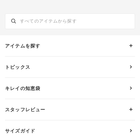
アイテムを探す
カテゴリーから探す
トピックス
ブラジャー
ブランドから探す
ショーツ
ＯＵＲ ＷＡＣＯＡＬ
カップサイズから探す
キレイの知恵袋
ブラジャー&ショーツセット
アンフィ
AAAカップ
アンダーサイズから探す
ブラトップ・カップ付きインナー
ウイング
AAカップ
アンダー60
価格から探す
スタッフレビュー
ガードル・コントロールボトム
ウイング／レシアージュ
Aカップ
アンダー65
ランキングから探す
～1,000円
ランジェリー
ウンナナクール
人気レビュー
Bカップ
アンダー70
セールから探す
1,000円 ～ 2,000円
サイズガイド
肌着・ニットインナー
サルート
人気スタッフ
Cカップ
アンダー75
2,000円 ～ 3,000円