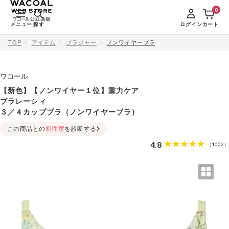
0
メニュー
探す
ログイン
カート
TOP
アイテム
ブラジャー
ノンワイヤーブラ
ワコール
【新色】【ノンワイヤー１位】重力ケア
ブラレーシィ
３／４カップブラ（ノンワイヤーブラ）
この商品との
相性度
を診断する
4.8
1002
（
）