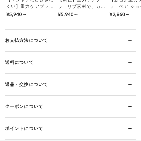
ごこち
くい】重力ケアブラ
ラ リブ素材で、カジ
ラ ペア ショ
ノンワイヤーに革命
ュアルにノンワイヤー
¥5,940～
¥5,940～
¥2,860～
※「重力ケア」「バストケア」とは、からだのサイズを測って自
を シンプルテイスト
革命 ３／４カップブ
分に合うブラをつけて、着用中のバストを重力から守ることです
３／４カップブラ（ノ
ラ（ノンワイヤーブ
ンワイヤーブラ）
ラ）
お支払方法について
しっかりホールド感があるのに、解放感のあるラクなつけごこち
が魅力のノンワイヤータイプ。モールドカップが自然なまるみの
あるバストをメイクします。デザインはワントーンのプリントタ
お支払い方法は下記よりお選びいただけます。
送料について
イプからトレンド感のある花柄まで多彩にラインアップ。前中心
代金引換
のクロステープがかわいいアクセントに。
クレジット
1回のご注文のお届け先1ヶ所につき、送料の一部として599円
（税込）（全国一律）をご負担いただきます。
PayPay
返品・交換について
当社の都合により、ご注文商品のお届けを2回以上に分割させて
Amazon Pay
いただく場合は、初回のお届け分のみ送料をご負担いただきま
返品・交換は到着後8日以内にお願いいたします。
d払い
す。
クーポンについて
ブラジャー・靴・スポーツタイツ(CW-X)・一部マタニティ商品
楽天ペイ
クーポン・ポイントは送料にはご利用いただけません。
(産後ガードル・骨盤ベルト)・リマンマパッド(洗い替えパッド
現金での振り込み（後払い）
カバー含む)の同一品番へのサイズ交換による返送料は「着払
クーポン利用方法について
い」をご利用ください。ただし、セール商品は返送料無料の対
ポイントについて
※商品や条件により、一部ご利用いただけないお支払方法がござ
クーポン利用欄の『クーポンを利用する』にチェックし、取得
象外です。
います。
済のクーポン一覧から、 利用されるクーポンを選択してくださ