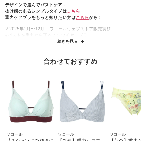
デザインで選んでバストケア♪
抜け感のあるシンプルタイプは
こちら
重力ケアブラをもっと知りたい方は
こちら
から！
※2025年1月〜12月 ワコールウェブストア販売実績
●バストを重力から守るノンワイヤーブラ
つけるだけで、重力によるバストの皮ふ伸びを抑え、ノンワイ
続きを見る
ヤーで、気軽にバストケア
●無重力状態に近いまる胸をキープ
さまざまな姿勢のときでも、バストケアシートが密着して、バ
合わせておすすめ
ストが動かず、無重力状態に近いまる胸をキープ
●バストにやさしい肌ざわり
バストケアシートには綿混素材を使用し、肌ざわりがやさしい
●サイドのラインをすっきり
ハリとコシのあるプッシュアップ成型カップ(モールドカップ)
が自然なまるみのあるバストをメイクし、カップ脇の切り替え
で、サイドのラインをすっきりととのえる
●ピタッとフィット
モールドカップ肌側の厚みで、バストを押し上げ、ボーンとカ
ップ脇の切り替えで、ピタッとフィット
●ラクなつけごこち
ワコール
ワコール
ワコール
前中心が低く、ノンワイヤーのため圧迫感の少ないラクなつけ
【Ｔシャツにひびきに
【新色】重力ケアブ
【新色】重力