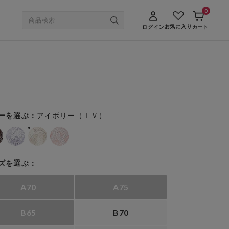
0
お気に入り
ログイン
カート
アイボリー（ＩＶ）
ーを選ぶ：
ズを選ぶ：
A70
A75
B65
B70