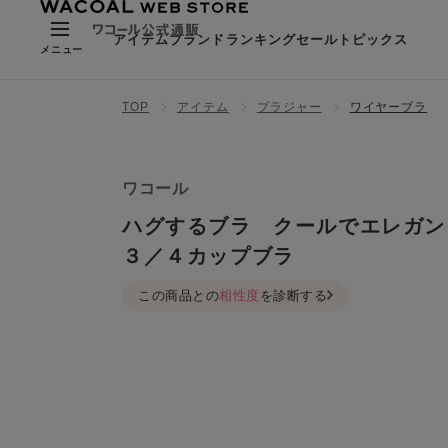
アイテム
ブランド
ランキング
セール
トピックス
メニュー
TOP
アイテム
ブラジャー
ワイヤーブラ
ワコール
ハグするブラ クールでエレガン
３／４カップブラ
この商品との
相性度
を診断する