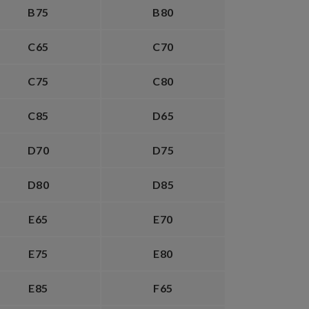
B75
B80
C65
C70
C75
C80
C85
D65
D70
D75
D80
D85
E65
E70
E75
E80
E85
F65