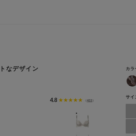
トなデザイン
カラ
サイ
4.8
433
（
）