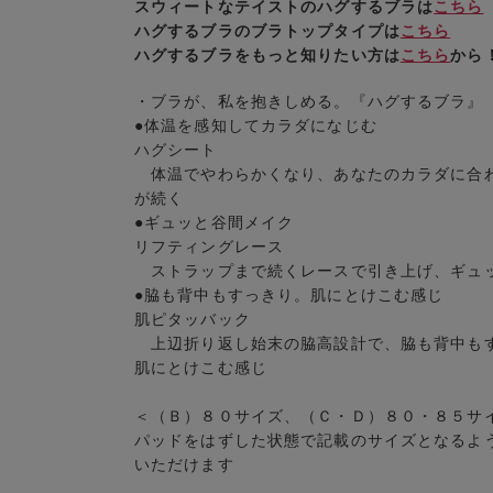
スウィートなテイストのハグするブラは
こちら
ハグするブラのブラトップタイプは
こちら
ハグするブラをもっと知りたい方は
こちら
から
・ブラが、私を抱きしめる。『ハグするブラ』
●体温を感知してカラダになじむ
ハグシート
体温でやわらかくなり、あなたのカラダに合わ
が続く
●ギュッと谷間メイク
リフティングレース
ストラップまで続くレースで引き上げ、ギュ
●脇も背中もすっきり。肌にとけこむ感じ
肌ピタッバック
上辺折り返し始末の脇高設計で、脇も背中もす
肌にとけこむ感じ
＜（Ｂ）８０サイズ、（Ｃ・Ｄ）８０・８５サ
パッドをはずした状態で記載のサイズとなるよ
いただけます