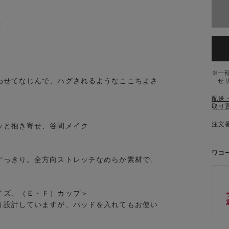
！
一
せてなじんで、ハグされるようなここちよさ
せ
配送
取り
注文番
ッと抱き寄せ、谷間メイク
ワコ
っきり。全方向ストレッチなめらか素材で、
イズ、（Ｅ・Ｆ）カップ＞
う設計していますが、パッドを入れてもお使い