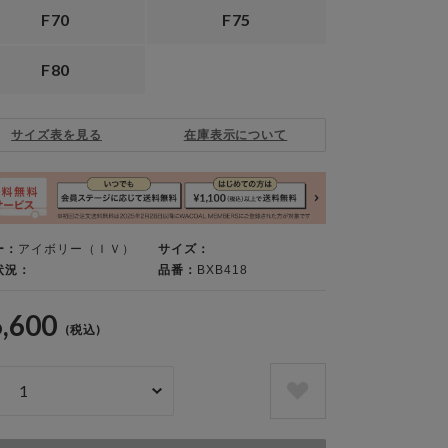
F70
F75
F80
サイズ表を見る
在庫表示について
ー：
アイボリー（ＩＶ）
サイズ：
状況：
品番：
BXB418
6,600
(税込)