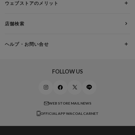
3,000円 ～ 5,000円
ウェブストアのメリット
パジャマ・ルームウェア
ＹＯＪＯＹ
Eカップ
アンダー85
5,000円 ～ 7,000円
アウターウェア
ワコール
便利なサービス
Fカップ
アンダー90
7,000円 ～ 10,000円
店舗検索
スイムウェア
ワコール／パルファージュ
お得なメールニュース
Gカップ
アンダー95
10,000円 ～ 15,000円
パンプス・シューズ
ワコール／ラゼ
Hカップ
アンダー100
15,000円 ～ 20,000円
ヘルプ・お問い合せ
マタニティ
ワコールサイズオーダー／My Size Collection
Iカップ
アンダー105
20,000円 ～
キッズ・ジュニア
ワコール_ウェブ限定
初めての方へ
Jカップ
アンダー110
スポーツアイテム
ワコール_リラックス＆スリープ
ご利用ガイド
FOLLOW US
ビューティー・コスメ
ワコール_マタニティ
商品に関するご要望
メンズインナーウェア
ワコール／ラブボディ
よくある質問
すべてのアイテムを見る
ブロス バイ ワコールメン
特定商取引法に基づく表記
WEB STORE MAIL NEWS
CW-X
OFFICIAL APP WACOAL CARNET
すべてのブランドを見る