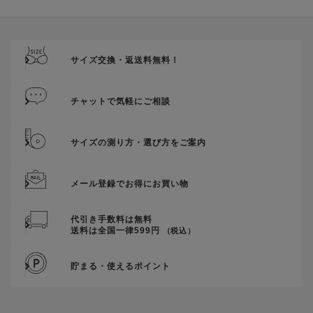
ご優待割引金額が、クーポンご利用条件となります。
ご注文が確定したのち、後追いでクーポン使用のお申し出をい
ただきましても、適用することができませんのでご注意くださ
サイズ交換・返送料無料！
い。
そのほか、クーポンに関するご案内を見る
チャットで気軽にご相談
サイズの測り方・選び方をご案内
メール登録でお得にお買い物
代引き手数料は無料
送料は全国一律599円
（税込）
貯まる・使えるポイント