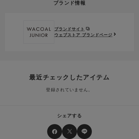
ブランド情報
お支払い画面からでも、クーポンを登録することができます。
返送料は、お客様のご負担でお願いいたします。
ご利用いただく場合には「ポイントを利用する」を選択してく
クーポン番号欄へ、お持ちのクーポン番号を入力し、取得ボタ
ださい。
※セール商品は返品・交換いただけますが、返送料無料の対象外
ンを押してください。
ポイントはお客様とのお取引が確定した後からご利用可能とな
です。（お客様にて送料をご負担）ご了承ください。
取得済みクーポン一覧にクーポンが追加されます。
ります。
取得されたクーポンを、ご指定いただくことで、ご利用になれ
ブランドサイト
※異なる商品(品番)への交換は承っておりません。異なる商品(品
ご利用可能になるまでしばらくお時間をいただくことがござい
ます。
ウェブストア ブランドページ
番)への交換をご希望の場合は、ワコールウェブストアより改めて
ます。
ご注文をお願いいたします。
クーポン利用時のご注意
お持ちのポイントは一括してのみご利用いただくことができ、
ご利用されたクーポンや、ご利用期限が終了したクーポンも表
一部のみのご利用はできません。
示されます。ご了承くださいませ。
商品を複数点ご注文いただき、ポイントをご利用いただいた場
クーポン名に記載の金額は税抜きとなります。
合、それぞれの商品金額ごとにご利用クーポン(ポイント)は振
クーポン番号ごとに、お一人様一回限りとさせていただきま
り分けられます。ご注文商品の一部が完売、もしくは返品され
最近チェックしたアイテム
す。
た場合、その商品に振り分けられていたクーポン(ポイント)
は、ご利用可能ポイントに戻り、次回以降のご購入分よりお使
登録されていません。
クーポン番号ごとに、注文金額や注文商品など、ご利用いただ
いいただけます。予めご了承ください。
ける条件の設定がございます。ご利用条件を満たしていないご
注文は、クーポンをご利用いただけません。
ポイントは送料・ギフトサービス料にはご利用いただけませ
ん。
クーポンはセール商品にもご利用いただけます。
シェアする
二つ以上のクーポンを併用して利用することはできません。
そのほか、ポイントに関するご案内を見る
電話注文の場合は、クーポンはご利用いただけません。
送料、ギフトサービス料はご注文金額に含まれません。