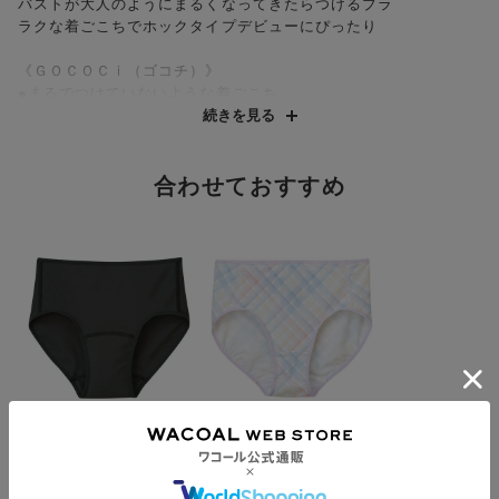
バストが大人のようにまるくなってきたらつけるブラ
ラクな着ごこちでホックタイプデビューにぴったり
《ＧＯＣＯＣｉ（ゴコチ）》
●まるでつけていないような着ごこち
伸びのよい素材を使用し、カップ部分は接着手法によるフラッ
続きを見る
ト仕上げで肌に縫い目があたらない
●ジュニアの体型特徴を考えた設計
合わせておすすめ
ジュニアのバストに無理なく合う自然な形状と造形しすぎない
カップボリュームの、ジュニア用ピーナッツ型パッドを内蔵（取
りはずし可能）
カップ上辺とバック上辺はフリーカッティング仕様
下辺にゴムを使用し、やさしくささえて、ラクなつけごこち
調節できるストラップと後ろホックで成長期のジュニアのから
だにフィット
・IV、BLカラーはナイロン混ベアスムース素材
CRカラーはナイロン混ベアスムースプリント(チェック)
カジュアルなチェックをやさしいカラーで表現した可憐で少し
ワコール_ジュニア
ワコール_ジュニア
大人っぽいプリントグループ
ＧＯＣＯＣｉサニタリ
ＧＯＣＯＣｉ（ジュニ
ー（ジュニア専用）
ア専用） ジュニアシ