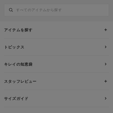
アイテムを探す
カテゴリーから探す
トピックス
ブラジャー
ブランドから探す
ショーツ
ＯＵＲ ＷＡＣＯＡＬ
カップサイズから探す
キレイの知恵袋
ブラジャー&ショーツセット
アンフィ
AAAカップ
アンダーサイズから探す
ブラトップ・カップ付きインナー
ウイング
AAカップ
アンダー60
価格から探す
スタッフレビュー
ガードル・コントロールボトム
ウイング／レシアージュ
Aカップ
アンダー65
ランキングから探す
～1,000円
ランジェリー
ウンナナクール
人気レビュー
Bカップ
アンダー70
セールから探す
1,000円 ～ 2,000円
サイズガイド
肌着・ニットインナー
サルート
人気スタッフ
Cカップ
アンダー75
2,000円 ～ 3,000円
ソックス・レッグウェア
Yue
すべてのレビューを見る
Dカップ
アンダー80