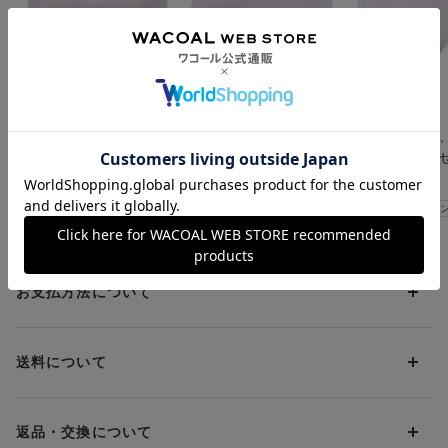
・背中を広めにあけたスタイリッシュなデザイン
・取扱い表示は本体素材にプリントしているから、肌あたりがや
さしい
・資材管理のためにカップにサイズを記載しております。製品サ
イズと異なっても間違いではありません
ＧＯＣＯＣｉ
ＧＯＣＯＣｉ
ＧＯＣＯＣｉ
自然にここちよくフィットするラウンドタイプのハーフトップ
汗のベタつきおさえ
【３Ｌ〜５Ｌ】汗のベ
通気性がよく
（ノンワイヤーブラジャー・ホックなし）。汗対策ができる涼感
て、肌ざわりさらさら
タつきおさえて、肌ざ
ボトムに合わ
タイプです。吸汗速乾性があり、汗をかいても肌ざわりさらさら
【涼感】 ハーフトッ
わりさらさら【涼感】
シンプルデザ
¥4,180～
¥5,500～
¥2,200～
で快適。通気性がいいので、薄着の季節だけでなく、厚着による
プ
ハーフトップ
感】 ショーツ
ムレ対策などさまざまなシーズンに活躍します。ピーナッツ型パ
猛暑対策応援キャンペーン
猛暑対策応援キャンペーン
猛暑対策応援キャ
ッドが内蔵されているので上向きで立体的なバストラインを演
出。背中を広めにあけてスタイリッシュなデザインに仕上げまし
た。洋服に合わせて選べる多彩なカラーバリエーションもポイン
トです。
お支払方法について
お支払い方法は下記よりお選びいただけます。
送料について
代金引換
クレジット
1回のご注文のお届け先1ヶ所につき、送料の一部として599円
（税込）（全国一律）をご負担いただきます。
PayPay
返品・交換について