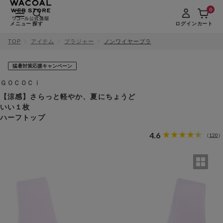
0
メニュー
探す
ログイン
カート
TOP
アイテム
ブラジャー
ノンワイヤーブラ
猛暑対策応援キャンペーン
ＧＯＣＯＣｉ
【涼感】さらっと軽やか、夏にちょうど
いい１枚
ハーフトップ
4.6
120
（
）