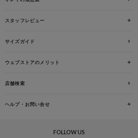
ブラジャー&ショーツセット
アンフィ
AAAカップ
アンダーサイズから探す
ブラトップ・カップ付きインナー
ウイング
AAカップ
アンダー60
価格から探す
スタッフレビュー
ガードル・コントロールボトム
ウイング／レシアージュ
Aカップ
アンダー65
ランキングから探す
～1,000円
ランジェリー
ウンナナクール
人気レビュー
Bカップ
アンダー70
セールから探す
1,000円 ～ 2,000円
サイズガイド
肌着・ニットインナー
サルート
人気スタッフ
Cカップ
アンダー75
2,000円 ～ 3,000円
ソックス・レッグウェア
Yue
すべてのレビューを見る
Dカップ
アンダー80
3,000円 ～ 5,000円
ウェブストアのメリット
パジャマ・ルームウェア
ＹＯＪＯＹ
Eカップ
アンダー85
5,000円 ～ 7,000円
アウターウェア
ワコール
便利なサービス
Fカップ
アンダー90
7,000円 ～ 10,000円
店舗検索
スイムウェア
ワコール／パルファージュ
お得なメールニュース
Gカップ
アンダー95
10,000円 ～ 15,000円
パンプス・シューズ
ワコール／ラゼ
Hカップ
アンダー100
15,000円 ～ 20,000円
ヘルプ・お問い合せ
マタニティ
ワコールサイズオーダー／My Size Collection
Iカップ
アンダー105
20,000円 ～
キッズ・ジュニア
ワコール_ウェブ限定
初めての方へ
Jカップ
アンダー110
スポーツアイテム
ワコール_リラックス＆スリープ
ご利用ガイド
FOLLOW US