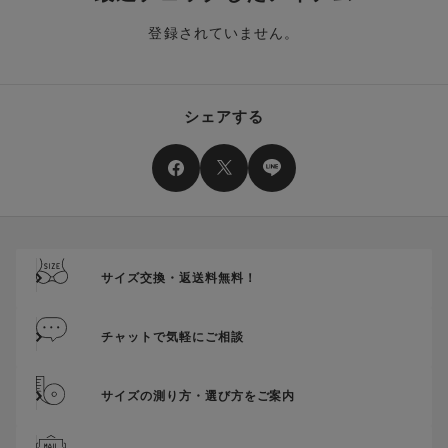
す。
た場合、その商品に振り分けられていたクーポン(ポイント)
は、ご利用可能ポイントに戻り、次回以降のご購入分よりお使
登録されていません。
クーポン番号ごとに、注文金額や注文商品など、ご利用いただ
いいただけます。予めご了承ください。
ける条件の設定がございます。ご利用条件を満たしていないご
注文は、クーポンをご利用いただけません。
ポイントは送料・ギフトサービス料にはご利用いただけませ
ん。
クーポンはセール商品にもご利用いただけます。
シェアする
二つ以上のクーポンを併用して利用することはできません。
そのほか、ポイントに関するご案内を見る
電話注文の場合は、クーポンはご利用いただけません。
送料、ギフトサービス料はご注文金額に含まれません。
ご優待割引金額が、クーポンご利用条件となります。
ご注文が確定したのち、後追いでクーポン使用のお申し出をい
ただきましても、適用することができませんのでご注意くださ
サイズ交換・返送料無料！
い。
そのほか、クーポンに関するご案内を見る
チャットで気軽にご相談
サイズの測り方・選び方をご案内