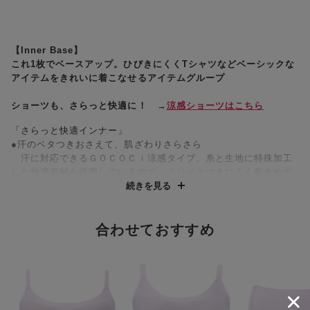
【Inner Base】
これ1枚でベースアップ。ひびきにくくTシャツなどベーシックな
アイテムをきれいに着こなせるアイテムグループ
ショーツも、さらっと快適に！ →
涼感ショーツはこちら
「さらっと快適インナー」
●汗のベタつきおさえて、肌ざわりさらさら
汗に対応できるＧＯＣＯＣｉ涼感タイプ。糸と生地に特殊加工
した快適素材を使用しているので、よりベタつきにくく乾きやす
い
続きを見る
●通気性がよく、快適
やわらかい風合いで肌ざわりがよく、通気性がよいので薄着の
季節はもちろん、着こむ時期のムレ対策にもおすすめ
合わせておすすめ
●上向きの美しいバストラインに
立体感と厚みのある左右一体型のピーナッツ型パッド内蔵（取
りはずし可能）で、上向きで立体的なバストシルエットでありな
がら、バストトップ間隔が離れず位置が安定