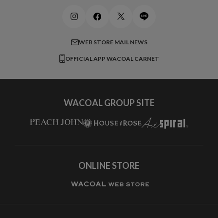
ビューティー・コスメ
ワコール_マタニティ
商品に関するご要望
メンズインナーウェア
ワコール／ラブボディ
よくある質問
すべてのアイテムを見る
ブロス バイ ワコールメン
特定商取引法に基づく表記
WEB STORE MAIL NEWS
CW-X
OFFICIAL APP WACOAL CARNET
すべてのブランドを見る
WACOAL GROUP SITE
ONLINE STORE