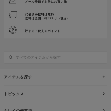
メール登録でお得にお買い物
代引き手数料は無料
送料は全国一律599円
（税込）
貯まる・使えるポイント
アイテムを探す
カテゴリーから探す
トピックス
ブラジャー
ブランドから探す
ショーツ
ＯＵＲ ＷＡＣＯＡＬ
カップサイズから探す
キレイの知恵袋