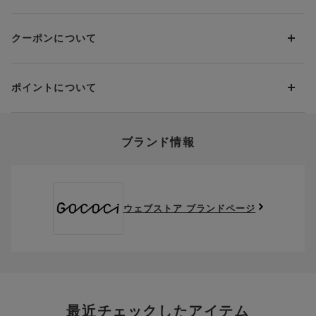
当社の都合により、ご注文商品のお届けを2回以上に分割させて
Amazon Pay
いただく場合は、初回のお届け分のみ送料をご負担いただきま
返品・交換は到着後8日以内にお願いいたします。
d払い
す。
クーポンについて
ブラジャー・靴・スポーツタイツ(CW-X)・一部マタニティ商品
楽天ペイ
クーポン・ポイントは送料にはご利用いただけません。
(産後ガードル・骨盤ベルト)・リマンマパッド(洗い替えパッド
現金での振り込み（後払い）
カバー含む)の同一品番へのサイズ交換による返送料は「着払
クーポン利用方法について
い」をご利用ください。ただし、セール商品は返送料無料の対
ポイントについて
※商品や条件により、一部ご利用いただけないお支払方法がござ
クーポン利用欄の『クーポンを利用する』にチェックし、取得
象外です。
います。
済のクーポン一覧から、 利用されるクーポンを選択してくださ
上述の返送料着払い対象商品以外の、お客様のご都合(注文間違
い。
そのほか、お支払い方法に関するご案内を見る
ポイントの使い方
い・サイズが合わない・イメージ違い等)による返品・交換時の
ブランド情報
お支払い画面からでも、クーポンを登録することができます。
返送料は、お客様のご負担でお願いいたします。
ご利用いただく場合には「ポイントを利用する」を選択してく
クーポン番号欄へ、お持ちのクーポン番号を入力し、取得ボタ
ださい。
※セール商品は返品・交換いただけますが、返送料無料の対象外
ンを押してください。
ポイントはお客様とのお取引が確定した後からご利用可能とな
です。（お客様にて送料をご負担）ご了承ください。
取得済みクーポン一覧にクーポンが追加されます。
ります。
取得されたクーポンを、ご指定いただくことで、ご利用になれ
ウェブストア ブランドページ
※異なる商品(品番)への交換は承っておりません。異なる商品(品
ご利用可能になるまでしばらくお時間をいただくことがござい
ます。
番)への交換をご希望の場合は、ワコールウェブストアより改めて
ます。
ご注文をお願いいたします。
クーポン利用時のご注意
お持ちのポイントは一括してのみご利用いただくことができ、
ご利用されたクーポンや、ご利用期限が終了したクーポンも表
一部のみのご利用はできません。
示されます。ご了承くださいませ。
商品を複数点ご注文いただき、ポイントをご利用いただいた場
クーポン名に記載の金額は税抜きとなります。
合、それぞれの商品金額ごとにご利用クーポン(ポイント)は振
クーポン番号ごとに、お一人様一回限りとさせていただきま
り分けられます。ご注文商品の一部が完売、もしくは返品され
最近チェックしたアイテム