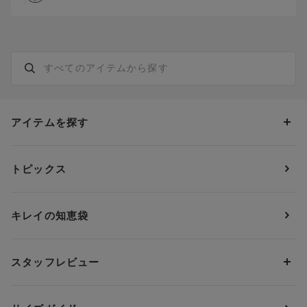
アイテムを探す
カテゴリーから探す
トピックス
ブラジャー
ブランドから探す
ショーツ
ＯＵＲ ＷＡＣＯＡＬ
カップサイズから探す
キレイの知恵袋
ブラジャー&ショーツセット
アンフィ
AAAカップ
アンダーサイズから探す
ブラトップ・カップ付きインナー
ウイング
AAカップ
アンダー60
価格から探す
スタッフレビュー
ガードル・コントロールボトム
ウイング／レシアージュ
Aカップ
アンダー65
ランキングから探す
～1,000円
ランジェリー
ウンナナクール
人気レビュー
Bカップ
アンダー70
セールから探す
1,000円 ～ 2,000円