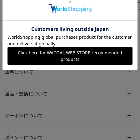
ハードな動きに対応｜
メッシュ｜ハードな動
通気性が良く
スポーツゆれケアブラ
きに対応｜スポーツゆ
い｜３Ｄフィ
・吸汗速乾（本体）
｜マラソン・ジョギン
れケアブラ｜マラソ
スポーツショ
¥6,160～
¥6,490～
¥3,960
・ノーマルショーツ／はきこみ丈：あさめ（ローライズ）
グ・球技に｜ スポー
ン・ジョギング・球技
猛暑対策応援キャンペーン
ツブラ
に｜ スポーツブラ
※Flex Move®はセーレン株式会社の登録商標です
お支払方法について
お支払い方法は下記よりお選びいただけます。
送料について
代金引換
クレジット
1回のご注文のお届け先1ヶ所につき、送料の一部として599円
（税込）（全国一律）をご負担いただきます。
PayPay
返品・交換について
当社の都合により、ご注文商品のお届けを2回以上に分割させて
Amazon Pay
いただく場合は、初回のお届け分のみ送料をご負担いただきま
返品・交換は到着後8日以内にお願いいたします。
d払い
す。
クーポンについて
ブラジャー・靴・スポーツタイツ(CW-X)・一部マタニティ商品
楽天ペイ
クーポン・ポイントは送料にはご利用いただけません。
(産後ガードル・骨盤ベルト)・リマンマパッド(洗い替えパッド
現金での振り込み（後払い）
カバー含む)の同一品番へのサイズ交換による返送料は「着払
クーポン利用方法について
い」をご利用ください。ただし、セール商品は返送料無料の対
ポイントについて
※商品や条件により、一部ご利用いただけないお支払方法がござ