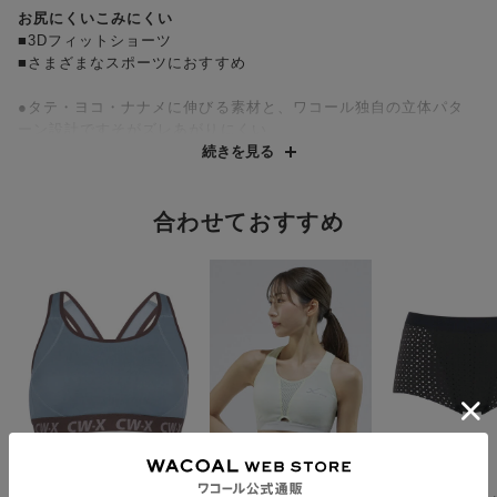
お尻にくいこみにくい
■3Dフィットショーツ
■さまざまなスポーツにおすすめ
●タテ・ヨコ・ナナメに伸びる素材と、ワコール独自の立体パタ
ーン設計ですそがズレあがりにくい
●フリーなカッティング始末ですっきり。ひびきにくく、締め付
続きを見る
けを感じにくい。
●吸汗速乾性のある素材で汗がベタつきにくい
●本体生地はリサイクルポリエステル糸を使用した、環境に配慮
合わせておすすめ
した素材
●高いストレッチ性があり、しなやかでソフトな風合いの「Flex
Move®」を採用。フィット感がよく、着ごこちのよい素材です。
タテ・ヨコ・ナナメ全方向均一に伸びる8WAYストレッチなの
で、動きやすい。
・前ウエスト：ワサ（折り返し）始末でフラット。段差になりに
くく、締め付けを感じにくい。
・後ろウエスト／後ろすそ：フリーなカッティング始末ですっき
り
・後ろマチ：マチ接ぎが目立ちにくい仕様
ＣＷ－Ｘ
ＣＷ－Ｘ
ＣＷ－Ｘ
・裏マチ：メッシュ調素材