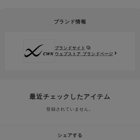
クーポン利用欄の『クーポンを利用する』にチェックし、取得
象外です。
います。
済のクーポン一覧から、 利用されるクーポンを選択してくださ
上述の返送料着払い対象商品以外の、お客様のご都合(注文間違
い。
そのほか、お支払い方法に関するご案内を見る
ポイントの使い方
い・サイズが合わない・イメージ違い等)による返品・交換時の
ブランド情報
お支払い画面からでも、クーポンを登録することができます。
返送料は、お客様のご負担でお願いいたします。
ご利用いただく場合には「ポイントを利用する」を選択してく
クーポン番号欄へ、お持ちのクーポン番号を入力し、取得ボタ
ださい。
※セール商品は返品・交換いただけますが、返送料無料の対象外
ンを押してください。
ポイントはお客様とのお取引が確定した後からご利用可能とな
です。（お客様にて送料をご負担）ご了承ください。
取得済みクーポン一覧にクーポンが追加されます。
ります。
取得されたクーポンを、ご指定いただくことで、ご利用になれ
ブランドサイト
※異なる商品(品番)への交換は承っておりません。異なる商品(品
ご利用可能になるまでしばらくお時間をいただくことがござい
ます。
ウェブストア ブランドページ
番)への交換をご希望の場合は、ワコールウェブストアより改めて
ます。
ご注文をお願いいたします。
クーポン利用時のご注意
お持ちのポイントは一括してのみご利用いただくことができ、
ご利用されたクーポンや、ご利用期限が終了したクーポンも表
一部のみのご利用はできません。
示されます。ご了承くださいませ。
商品を複数点ご注文いただき、ポイントをご利用いただいた場
クーポン名に記載の金額は税抜きとなります。
合、それぞれの商品金額ごとにご利用クーポン(ポイント)は振
クーポン番号ごとに、お一人様一回限りとさせていただきま
り分けられます。ご注文商品の一部が完売、もしくは返品され
最近チェックしたアイテム
す。
た場合、その商品に振り分けられていたクーポン(ポイント)
は、ご利用可能ポイントに戻り、次回以降のご購入分よりお使
登録されていません。
クーポン番号ごとに、注文金額や注文商品など、ご利用いただ
いいただけます。予めご了承ください。
ける条件の設定がございます。ご利用条件を満たしていないご
注文は、クーポンをご利用いただけません。
ポイントは送料・ギフトサービス料にはご利用いただけませ
ん。
クーポンはセール商品にもご利用いただけます。
シェアする
二つ以上のクーポンを併用して利用することはできません。