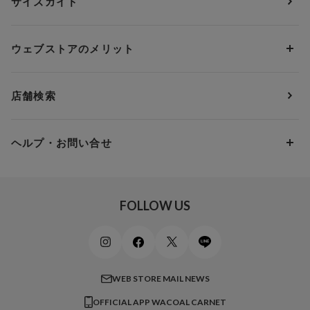
サイズガイド
肌着・ニットインナー
サルート
人気スタッフ
Cカップ
アンダー75
2,000円 ～ 3,000円
ソックス・レッグウェア
Yue
すべてのレビューを見る
Dカップ
アンダー80
3,000円 ～ 5,000円
ウェブストアのメリット
パジャマ・ルームウェア
ＹＯＪＯＹ
Eカップ
アンダー85
5,000円 ～ 7,000円
アウターウェア
ワコール
便利なサービス
Fカップ
アンダー90
7,000円 ～ 10,000円
店舗検索
スイムウェア
ワコール／パルファージュ
お得なメールニュース
Gカップ
アンダー95
10,000円 ～ 15,000円
パンプス・シューズ
ワコール／ラゼ
Hカップ
アンダー100
15,000円 ～ 20,000円
ヘルプ・お問い合せ
マタニティ
ワコールサイズオーダー／My Size Collection
Iカップ
アンダー105
20,000円 ～
キッズ・ジュニア
ワコール_ウェブ限定
初めての方へ
Jカップ
アンダー110
スポーツアイテム
ワコール_リラックス＆スリープ
ご利用ガイド
FOLLOW US
ビューティー・コスメ
ワコール_マタニティ
商品に関するご要望
メンズインナーウェア
ワコール／ラブボディ
よくある質問
すべてのアイテムを見る
ブロス バイ ワコールメン
特定商取引法に基づく表記
WEB STORE MAIL NEWS
CW-X
OFFICIAL APP WACOAL CARNET