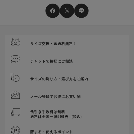
そのほか、ポイントに関するご案内を見る
電話注文の場合は、クーポンはご利用いただけません。
送料、ギフトサービス料はご注文金額に含まれません。
ご優待割引金額が、クーポンご利用条件となります。
ご注文が確定したのち、後追いでクーポン使用のお申し出をい
ただきましても、適用することができませんのでご注意くださ
サイズ交換・返送料無料！
い。
そのほか、クーポンに関するご案内を見る
チャットで気軽にご相談
サイズの測り方・選び方をご案内
メール登録でお得にお買い物
代引き手数料は無料
送料は全国一律599円
（税込）
貯まる・使えるポイント