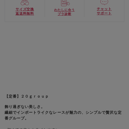
チャット
サイズ交換
わたしに合う
サポート
返送料無料
ブラ診断
【定番】２０ｇｒｏｕｐ
飾り過ぎない美しさ。
繊細でインポートライクなレースが魅力の、シンプルで贅沢な定
番グループ。