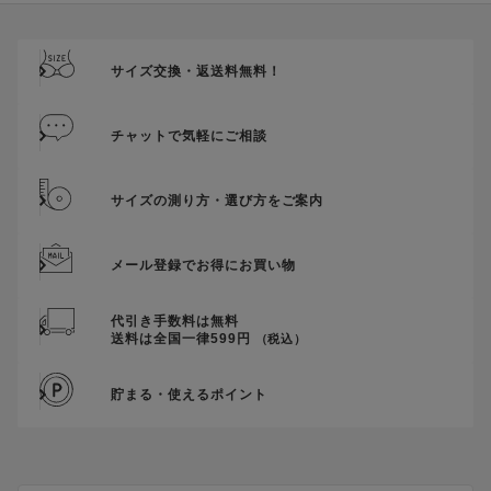
ご優待割引金額が、クーポンご利用条件となります。
ご注文が確定したのち、後追いでクーポン使用のお申し出をい
ただきましても、適用することができませんのでご注意くださ
サイズ交換・返送料無料！
い。
そのほか、クーポンに関するご案内を見る
チャットで気軽にご相談
サイズの測り方・選び方をご案内
メール登録でお得にお買い物
代引き手数料は無料
送料は全国一律599円
（税込）
貯まる・使えるポイント