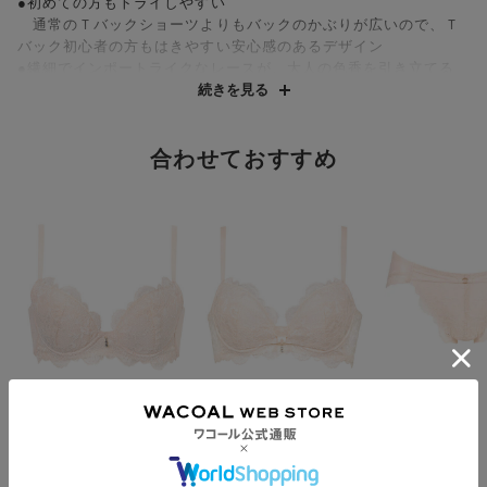
●初めての方もトライしやすい
通常のＴバックショーツよりもバックのかぶりが広いので、Ｔ
バック初心者の方もはきやすい安心感のあるデザイン
●繊細でインポートライクなレースが、大人の色香を引き立てる
表マチまでレースを使った総レースのデザイン
続きを見る
●ヌーディな美しさ
セクシーなウエストループがポイント
合わせておすすめ
・フロントは裏打ち付きで透けにくい
【サイズ詳細】
M：ウエスト58.0cm
※出来上がり寸法を表示しております
※サイズ詳細の寸法には多少の差異がございます
出来上がり寸法の測り方については
こちら
・はきこみ丈：あさめ・Tバックショーツ
サルート
サルート
サルート
脇・背中すっきり、胸
バストを寄せてキレイ
ショーツ
はリッチに Ｒｉｃ
な谷間をメイク 【リ
¥3,960～
ｈ Ｖｅｉｌ Ｂｒａ
ボンブラ】 ３／４カ
¥10,450～
¥8,250～