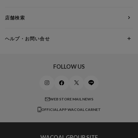
ＹＯＪＯＹ
Eカップ
アンダー85
5,000円 ～ 7,000円
アウターウェア
ワコール
便利なサービス
Fカップ
アンダー90
7,000円 ～ 10,000円
店舗検索
スイムウェア
ワコール／パルファージュ
お得なメールニュース
Gカップ
アンダー95
10,000円 ～ 15,000円
パンプス・シューズ
ワコール／ラゼ
Hカップ
アンダー100
15,000円 ～ 20,000円
ヘルプ・お問い合せ
マタニティ
ワコールサイズオーダー／My Size Collection
Iカップ
アンダー105
20,000円 ～
キッズ・ジュニア
ワコール_ウェブ限定
初めての方へ
Jカップ
アンダー110
スポーツアイテム
ワコール_リラックス＆スリープ
ご利用ガイド
FOLLOW US
ビューティー・コスメ
ワコール_マタニティ
商品に関するご要望
メンズインナーウェア
ワコール／ラブボディ
よくある質問
すべてのアイテムを見る
ブロス バイ ワコールメン
特定商取引法に基づく表記
WEB STORE MAIL NEWS
CW-X
OFFICIAL APP WACOAL CARNET
すべてのブランドを見る
WACOAL GROUP SITE