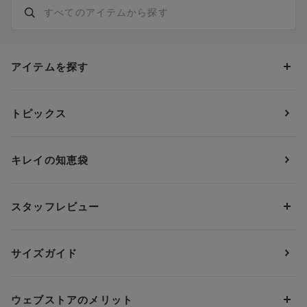
アイテムを探す
カテゴリーから探す
トピックス
ブラジャー
ブランドから探す
ショーツ
ＯＵＲ ＷＡＣＯＡＬ
カップサイズから探す
キレイの知恵袋
ブラジャー&ショーツセット
アンフィ
AAAカップ
アンダーサイズから探す
ブラトップ・カップ付きインナー
ウイング
AAカップ
アンダー60
価格から探す
スタッフレビュー
ガードル・コントロールボトム
ウイング／レシアージュ
Aカップ
アンダー65
ランキングから探す
～1,000円
ランジェリー
ウンナナクール
人気レビュー
Bカップ
アンダー70
セールから探す
1,000円 ～ 2,000円
サイズガイド
肌着・ニットインナー
サルート
人気スタッフ
Cカップ
アンダー75
2,000円 ～ 3,000円
ソックス・レッグウェア
Yue
すべてのレビューを見る
Dカップ
アンダー80
3,000円 ～ 5,000円
ウェブストアのメリット
パジャマ・ルームウェア