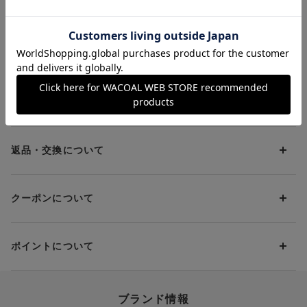
ワイヤーブラ（３／４
ップブラ
カップ）
お支払方法について
お支払い方法は下記よりお選びいただけます。
送料について
代金引換
クレジット
1回のご注文のお届け先1ヶ所につき、送料の一部として599円
（税込）（全国一律）をご負担いただきます。
PayPay
返品・交換について
当社の都合により、ご注文商品のお届けを2回以上に分割させて
Amazon Pay
いただく場合は、初回のお届け分のみ送料をご負担いただきま
返品・交換は到着後8日以内にお願いいたします。
d払い
す。
クーポンについて
ブラジャー・靴・スポーツタイツ(CW-X)・一部マタニティ商品
楽天ペイ
クーポン・ポイントは送料にはご利用いただけません。
(産後ガードル・骨盤ベルト)・リマンマパッド(洗い替えパッド
現金での振り込み（後払い）
カバー含む)の同一品番へのサイズ交換による返送料は「着払
クーポン利用方法について
い」をご利用ください。ただし、セール商品は返送料無料の対
ポイントについて
※商品や条件により、一部ご利用いただけないお支払方法がござ
クーポン利用欄の『クーポンを利用する』にチェックし、取得
象外です。
います。
済のクーポン一覧から、 利用されるクーポンを選択してくださ
上述の返送料着払い対象商品以外の、お客様のご都合(注文間違
い。
そのほか、お支払い方法に関するご案内を見る
ポイントの使い方
い・サイズが合わない・イメージ違い等)による返品・交換時の
ブランド情報
お支払い画面からでも、クーポンを登録することができます。
返送料は、お客様のご負担でお願いいたします。
ご利用いただく場合には「ポイントを利用する」を選択してく