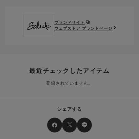
クーポン番号欄へ、お持ちのクーポン番号を入力し、取得ボタ
ださい。
※セール商品は返品・交換いただけますが、返送料無料の対象外
ンを押してください。
ポイントはお客様とのお取引が確定した後からご利用可能とな
です。（お客様にて送料をご負担）ご了承ください。
取得済みクーポン一覧にクーポンが追加されます。
ります。
取得されたクーポンを、ご指定いただくことで、ご利用になれ
ブランドサイト
※異なる商品(品番)への交換は承っておりません。異なる商品(品
ご利用可能になるまでしばらくお時間をいただくことがござい
ます。
ウェブストア ブランドページ
番)への交換をご希望の場合は、ワコールウェブストアより改めて
ます。
ご注文をお願いいたします。
クーポン利用時のご注意
お持ちのポイントは一括してのみご利用いただくことができ、
ご利用されたクーポンや、ご利用期限が終了したクーポンも表
一部のみのご利用はできません。
示されます。ご了承くださいませ。
商品を複数点ご注文いただき、ポイントをご利用いただいた場
クーポン名に記載の金額は税抜きとなります。
合、それぞれの商品金額ごとにご利用クーポン(ポイント)は振
クーポン番号ごとに、お一人様一回限りとさせていただきま
り分けられます。ご注文商品の一部が完売、もしくは返品され
最近チェックしたアイテム
す。
た場合、その商品に振り分けられていたクーポン(ポイント)
は、ご利用可能ポイントに戻り、次回以降のご購入分よりお使
登録されていません。
クーポン番号ごとに、注文金額や注文商品など、ご利用いただ
いいただけます。予めご了承ください。
ける条件の設定がございます。ご利用条件を満たしていないご
注文は、クーポンをご利用いただけません。
ポイントは送料・ギフトサービス料にはご利用いただけませ
ん。
クーポンはセール商品にもご利用いただけます。
シェアする
二つ以上のクーポンを併用して利用することはできません。
そのほか、ポイントに関するご案内を見る
電話注文の場合は、クーポンはご利用いただけません。
送料、ギフトサービス料はご注文金額に含まれません。