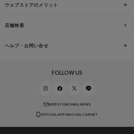
Dカップ
アンダー80
3,000円 ～ 5,000円
ウェブストアのメリット
パジャマ・ルームウェア
ＹＯＪＯＹ
Eカップ
アンダー85
5,000円 ～ 7,000円
アウターウェア
ワコール
便利なサービス
Fカップ
アンダー90
7,000円 ～ 10,000円
店舗検索
スイムウェア
ワコール／パルファージュ
お得なメールニュース
Gカップ
アンダー95
10,000円 ～ 15,000円
パンプス・シューズ
ワコール／ラゼ
Hカップ
アンダー100
15,000円 ～ 20,000円
ヘルプ・お問い合せ
マタニティ
ワコールサイズオーダー／My Size Collection
Iカップ
アンダー105
20,000円 ～
キッズ・ジュニア
ワコール_ウェブ限定
初めての方へ
Jカップ
アンダー110
スポーツアイテム
ワコール_リラックス＆スリープ
ご利用ガイド
FOLLOW US
ビューティー・コスメ
ワコール_マタニティ
商品に関するご要望
メンズインナーウェア
ワコール／ラブボディ
よくある質問
すべてのアイテムを見る
ブロス バイ ワコールメン
特定商取引法に基づく表記
WEB STORE MAIL NEWS
CW-X
OFFICIAL APP WACOAL CARNET
すべてのブランドを見る