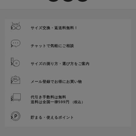
送料、ギフトサービス料はご注文金額に含まれません。
ご優待割引金額が、クーポンご利用条件となります。
ご注文が確定したのち、後追いでクーポン使用のお申し出をい
ただきましても、適用することができませんのでご注意くださ
サイズ交換・返送料無料！
い。
そのほか、クーポンに関するご案内を見る
チャットで気軽にご相談
サイズの測り方・選び方をご案内
メール登録でお得にお買い物
代引き手数料は無料
送料は全国一律599円
（税込）
貯まる・使えるポイント