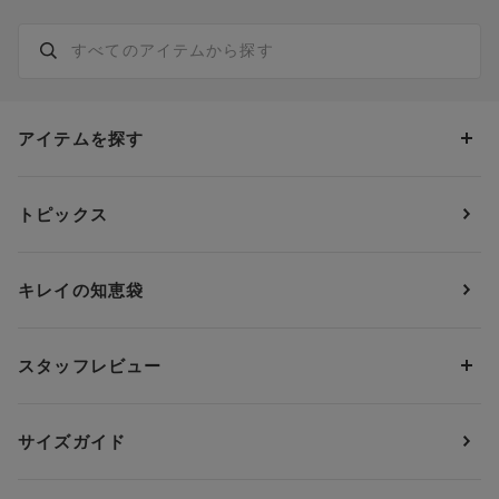
アイテムを探す
カテゴリーから探す
トピックス
ブラジャー
ブランドから探す
ショーツ
ＯＵＲ ＷＡＣＯＡＬ
カップサイズから探す
キレイの知恵袋
ブラジャー&ショーツセット
アンフィ
AAAカップ
アンダーサイズから探す
ブラトップ・カップ付きインナー
ウイング
AAカップ
アンダー60
価格から探す
スタッフレビュー
ガードル・コントロールボトム
ウイング／レシアージュ
Aカップ
アンダー65
ランキングから探す
～1,000円
ランジェリー
ウンナナクール
人気レビュー
Bカップ
アンダー70
セールから探す
1,000円 ～ 2,000円
サイズガイド
肌着・ニットインナー
サルート
人気スタッフ
Cカップ
アンダー75
2,000円 ～ 3,000円
ソックス・レッグウェア
Yue
すべてのレビューを見る