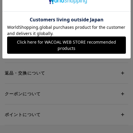
（Ｇｌａｍａ−Ｒｉｃ
猛暑対策応援キャンペーン
ｈ）ダブル盛タイプ】
ワイヤーブラ（３／４
カップ）
お支払方法について
お支払い方法は下記よりお選びいただけます。
送料について
代金引換
クレジット
1回のご注文のお届け先1ヶ所につき、送料の一部として599円
（税込）（全国一律）をご負担いただきます。
PayPay
返品・交換について
当社の都合により、ご注文商品のお届けを2回以上に分割させて
Amazon Pay
いただく場合は、初回のお届け分のみ送料をご負担いただきま
返品・交換は到着後8日以内にお願いいたします。
d払い
す。
クーポンについて
ブラジャー・靴・スポーツタイツ(CW-X)・一部マタニティ商品
楽天ペイ
クーポン・ポイントは送料にはご利用いただけません。
(産後ガードル・骨盤ベルト)・リマンマパッド(洗い替えパッド
現金での振り込み（後払い）
カバー含む)の同一品番へのサイズ交換による返送料は「着払
クーポン利用方法について
い」をご利用ください。ただし、セール商品は返送料無料の対
ポイントについて
※商品や条件により、一部ご利用いただけないお支払方法がござ
クーポン利用欄の『クーポンを利用する』にチェックし、取得
象外です。
います。
済のクーポン一覧から、 利用されるクーポンを選択してくださ
上述の返送料着払い対象商品以外の、お客様のご都合(注文間違
い。
そのほか、お支払い方法に関するご案内を見る
ポイントの使い方
い・サイズが合わない・イメージ違い等)による返品・交換時の