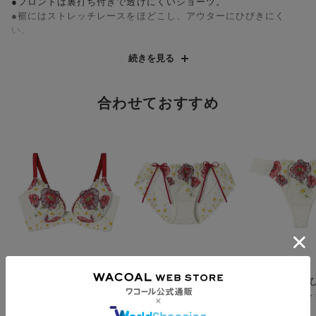
●フロントは裏打ち付きで透けにくいショーツ。
●裾にはストレッチレースをほどこし、アウターにひびきにく
い。
【カラー展開】
続きを見る
・「BLカラー」…甘さのある大人っぽさを表現したブラック
・「GYカラー」…静かで上質な雰囲気のグレー
・「IVカラー」…軽やかに弾むような躍動感あふれるアイボリー
合わせておすすめ
・「PIカラー」…やわらかで幻想的なソフトピンク
※裁断箇所により、商品一点ごとに柄が異なるものがございま
す。
アンフィ
アンフィ
アンフィ
谷間くっきり、脇スッ
サイドのほどけるリボ
アウターにひ
キリ！憧れの谷間がつ
ンがポイント ショー
い Ｔバックシ
くれる【グラマリッチ
ツ
¥4,990～
¥2,990
¥2,890