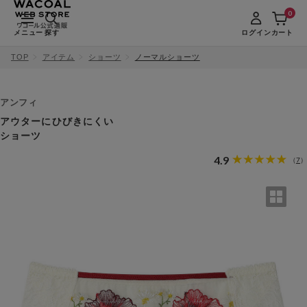
0
メニュー
探す
ログイン
カート
TOP
アイテム
ショーツ
ノーマルショーツ
アンフィ
アウターにひびきにくい
ショーツ
4.9
7
（
）