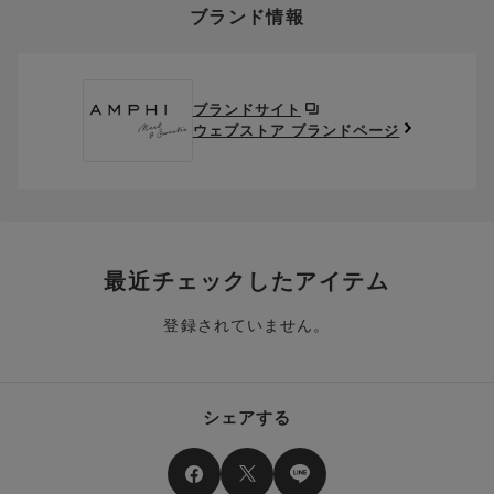
ブランド情報
お支払い画面からでも、クーポンを登録することができます。
返送料は、お客様のご負担でお願いいたします。
ご利用いただく場合には「ポイントを利用する」を選択してく
クーポン番号欄へ、お持ちのクーポン番号を入力し、取得ボタ
ださい。
※セール商品は返品・交換いただけますが、返送料無料の対象外
ンを押してください。
ポイントはお客様とのお取引が確定した後からご利用可能とな
です。（お客様にて送料をご負担）ご了承ください。
取得済みクーポン一覧にクーポンが追加されます。
ります。
取得されたクーポンを、ご指定いただくことで、ご利用になれ
ブランドサイト
※異なる商品(品番)への交換は承っておりません。異なる商品(品
ご利用可能になるまでしばらくお時間をいただくことがござい
ます。
ウェブストア ブランドページ
番)への交換をご希望の場合は、ワコールウェブストアより改めて
ます。
ご注文をお願いいたします。
クーポン利用時のご注意
お持ちのポイントは一括してのみご利用いただくことができ、
ご利用されたクーポンや、ご利用期限が終了したクーポンも表
一部のみのご利用はできません。
示されます。ご了承くださいませ。
商品を複数点ご注文いただき、ポイントをご利用いただいた場
クーポン名に記載の金額は税抜きとなります。
合、それぞれの商品金額ごとにご利用クーポン(ポイント)は振
クーポン番号ごとに、お一人様一回限りとさせていただきま
り分けられます。ご注文商品の一部が完売、もしくは返品され
最近チェックしたアイテム
す。
た場合、その商品に振り分けられていたクーポン(ポイント)
は、ご利用可能ポイントに戻り、次回以降のご購入分よりお使
登録されていません。
クーポン番号ごとに、注文金額や注文商品など、ご利用いただ
いいただけます。予めご了承ください。
ける条件の設定がございます。ご利用条件を満たしていないご
注文は、クーポンをご利用いただけません。
ポイントは送料・ギフトサービス料にはご利用いただけませ
ん。
クーポンはセール商品にもご利用いただけます。
シェアする
二つ以上のクーポンを併用して利用することはできません。
そのほか、ポイントに関するご案内を見る
電話注文の場合は、クーポンはご利用いただけません。