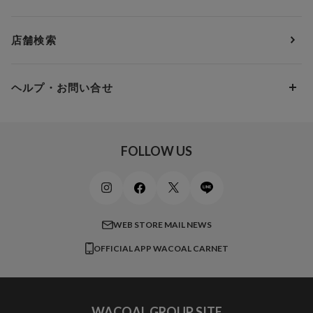
ＹＯＪＯＹ
Eカップ
アンダー85
5,000円 ～ 7,000円
アウターウェア
ワコール
便利なサービス
Fカップ
アンダー90
7,000円 ～ 10,000円
店舗検索
スイムウェア
ワコール／パルファージュ
お得なメールニュース
Gカップ
アンダー95
10,000円 ～ 15,000円
パンプス・シューズ
ワコール／ラゼ
Hカップ
アンダー100
15,000円 ～ 20,000円
ヘルプ・お問い合せ
マタニティ
ワコールサイズオーダー／My Size Collection
Iカップ
アンダー105
20,000円 ～
キッズ・ジュニア
ワコール_ウェブ限定
初めての方へ
Jカップ
アンダー110
スポーツアイテム
ワコール_リラックス＆スリープ
ご利用ガイド
FOLLOW US
ビューティー・コスメ
ワコール_マタニティ
商品に関するご要望
メンズインナーウェア
ワコール／ラブボディ
よくある質問
すべてのアイテムを見る
ブロス バイ ワコールメン
特定商取引法に基づく表記
WEB STORE MAIL NEWS
CW-X
OFFICIAL APP WACOAL CARNET
すべてのブランドを見る
WACOAL GROUP SITE