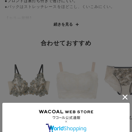
●フロントは裏打ち付きで透けにくい。
●バックはストレッチレースをほどこし、くいこみにくい。
【カラー展開】
・「BEカラー」…線画の際立つブラウンとゴールドの差し色が効
続きを見る
いた存在感あるベージュ
・「BUカラー」…アイボリーベースにスイーツのようなカラフル
な印象がキュートなブルー
合わせておすすめ
・「KOカラー」…ハンサムでクールな印象のネイビー
・「YEカラー」…アイボリーとの組み合わせがクリアで新鮮な印
象をあたえるイエロー
アンフィ
アンフィ
アンフィ
ふっくらまる胸をキー
ナイトアップブラ レ
アウターにひ
プ、脇＆背中もスッキ
ーシィ（Ｎｉｇｈｔ
い ショーツ
リ【ホールドデイブラ
Ｕｐ Ｂｒａ Ｌａｃ
¥4,990～
¥4,490
¥2,590