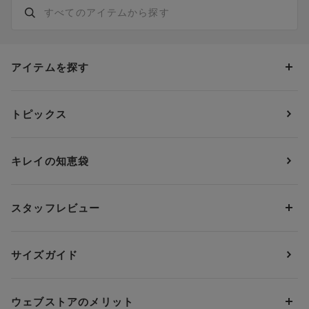
アイテムを探す
カテゴリーから探す
トピックス
ブラジャー
ブランドから探す
ショーツ
ＯＵＲ ＷＡＣＯＡＬ
カップサイズから探す
キレイの知恵袋
ブラジャー&ショーツセット
アンフィ
AAAカップ
アンダーサイズから探す
ブラトップ・カップ付きインナー
ウイング
AAカップ
アンダー60
価格から探す
スタッフレビュー
ガードル・コントロールボトム
ウイング／レシアージュ
Aカップ
アンダー65
ランキングから探す
～1,000円
ランジェリー
ウンナナクール
人気レビュー
Bカップ
アンダー70
セールから探す
1,000円 ～ 2,000円
サイズガイド
肌着・ニットインナー
サルート
人気スタッフ
Cカップ
アンダー75
2,000円 ～ 3,000円
ソックス・レッグウェア
Yue
すべてのレビューを見る
Dカップ
アンダー80
3,000円 ～ 5,000円
ウェブストアのメリット
パジャマ・ルームウェア