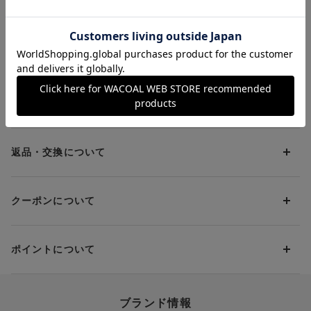
（Ｈｏｌｄ Ｄａｙ
ｙ） ノンワイヤー
Ｂｒａ）】 ワイヤー
ブラ
ブラ（３／４カップ）
お支払方法について
お支払い方法は下記よりお選びいただけます。
送料について
代金引換
クレジット
1回のご注文のお届け先1ヶ所につき、送料の一部として599円
（税込）（全国一律）をご負担いただきます。
PayPay
返品・交換について
当社の都合により、ご注文商品のお届けを2回以上に分割させて
Amazon Pay
いただく場合は、初回のお届け分のみ送料をご負担いただきま
返品・交換は到着後8日以内にお願いいたします。
d払い
す。
クーポンについて
ブラジャー・靴・スポーツタイツ(CW-X)・一部マタニティ商品
楽天ペイ
クーポン・ポイントは送料にはご利用いただけません。
(産後ガードル・骨盤ベルト)・リマンマパッド(洗い替えパッド
現金での振り込み（後払い）
カバー含む)の同一品番へのサイズ交換による返送料は「着払
クーポン利用方法について
い」をご利用ください。ただし、セール商品は返送料無料の対
ポイントについて
※商品や条件により、一部ご利用いただけないお支払方法がござ
クーポン利用欄の『クーポンを利用する』にチェックし、取得
象外です。
います。
済のクーポン一覧から、 利用されるクーポンを選択してくださ
上述の返送料着払い対象商品以外の、お客様のご都合(注文間違
い。
そのほか、お支払い方法に関するご案内を見る
ポイントの使い方
い・サイズが合わない・イメージ違い等)による返品・交換時の
ブランド情報
お支払い画面からでも、クーポンを登録することができます。
返送料は、お客様のご負担でお願いいたします。
ご利用いただく場合には「ポイントを利用する」を選択してく