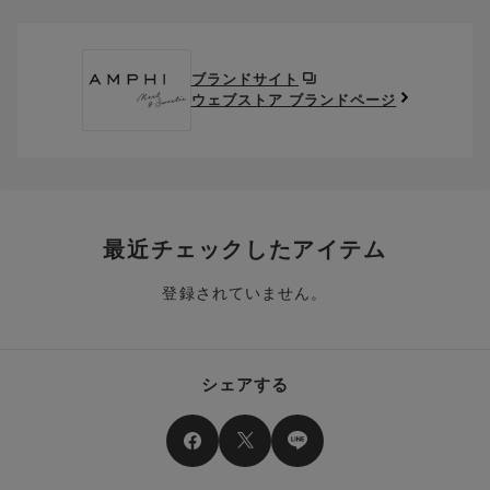
クーポン番号欄へ、お持ちのクーポン番号を入力し、取得ボタ
ださい。
※セール商品は返品・交換いただけますが、返送料無料の対象外
ンを押してください。
ポイントはお客様とのお取引が確定した後からご利用可能とな
です。（お客様にて送料をご負担）ご了承ください。
取得済みクーポン一覧にクーポンが追加されます。
ります。
取得されたクーポンを、ご指定いただくことで、ご利用になれ
ブランドサイト
※異なる商品(品番)への交換は承っておりません。異なる商品(品
ご利用可能になるまでしばらくお時間をいただくことがござい
ます。
ウェブストア ブランドページ
番)への交換をご希望の場合は、ワコールウェブストアより改めて
ます。
ご注文をお願いいたします。
クーポン利用時のご注意
お持ちのポイントは一括してのみご利用いただくことができ、
ご利用されたクーポンや、ご利用期限が終了したクーポンも表
一部のみのご利用はできません。
示されます。ご了承くださいませ。
商品を複数点ご注文いただき、ポイントをご利用いただいた場
クーポン名に記載の金額は税抜きとなります。
合、それぞれの商品金額ごとにご利用クーポン(ポイント)は振
クーポン番号ごとに、お一人様一回限りとさせていただきま
り分けられます。ご注文商品の一部が完売、もしくは返品され
最近チェックしたアイテム
す。
た場合、その商品に振り分けられていたクーポン(ポイント)
は、ご利用可能ポイントに戻り、次回以降のご購入分よりお使
登録されていません。
クーポン番号ごとに、注文金額や注文商品など、ご利用いただ
いいただけます。予めご了承ください。
ける条件の設定がございます。ご利用条件を満たしていないご
注文は、クーポンをご利用いただけません。
ポイントは送料・ギフトサービス料にはご利用いただけませ
ん。
クーポンはセール商品にもご利用いただけます。
シェアする
二つ以上のクーポンを併用して利用することはできません。
そのほか、ポイントに関するご案内を見る
電話注文の場合は、クーポンはご利用いただけません。
送料、ギフトサービス料はご注文金額に含まれません。