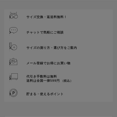
ご優待割引金額が、クーポンご利用条件となります。
ご注文が確定したのち、後追いでクーポン使用のお申し出をい
ただきましても、適用することができませんのでご注意くださ
サイズ交換・返送料無料！
い。
そのほか、クーポンに関するご案内を見る
チャットで気軽にご相談
サイズの測り方・選び方をご案内
メール登録でお得にお買い物
代引き手数料は無料
送料は全国一律599円
（税込）
貯まる・使えるポイント