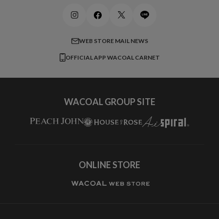
ワコール_マタニティ
商品に関するご要望
メンズインナーウェア
ワコール／ラブボディ
よくある質問
すべてのアイテムを見る
ブロス バイ ワコールメン
特定商取引法に基づく表記
WEB STORE MAIL NEWS
CW-X
OFFICIAL APP WACOAL CARNET
すべてのブランドを見る
WACOAL GROUP SITE
ONLINE STORE