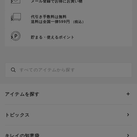
メール登録でお得にお買い物
代引き手数料は無料
送料は全国一律599円
（税込）
貯まる・使えるポイント
アイテムを探す
カテゴリーから探す
トピックス
ブラジャー
ブランドから探す
ショーツ
ＯＵＲ ＷＡＣＯＡＬ
カップサイズから探す
キレイの知恵袋