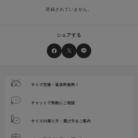
す。
た場合、その商品に振り分けられていたクーポン(ポイント)
は、ご利用可能ポイントに戻り、次回以降のご購入分よりお使
登録されていません。
クーポン番号ごとに、注文金額や注文商品など、ご利用いただ
いいただけます。予めご了承ください。
ける条件の設定がございます。ご利用条件を満たしていないご
注文は、クーポンをご利用いただけません。
ポイントは送料・ギフトサービス料にはご利用いただけませ
ん。
クーポンはセール商品にもご利用いただけます。
シェアする
二つ以上のクーポンを併用して利用することはできません。
そのほか、ポイントに関するご案内を見る
電話注文の場合は、クーポンはご利用いただけません。
送料、ギフトサービス料はご注文金額に含まれません。
ご優待割引金額が、クーポンご利用条件となります。
ご注文が確定したのち、後追いでクーポン使用のお申し出をい
ただきましても、適用することができませんのでご注意くださ
サイズ交換・返送料無料！
い。
そのほか、クーポンに関するご案内を見る
チャットで気軽にご相談
サイズの測り方・選び方をご案内