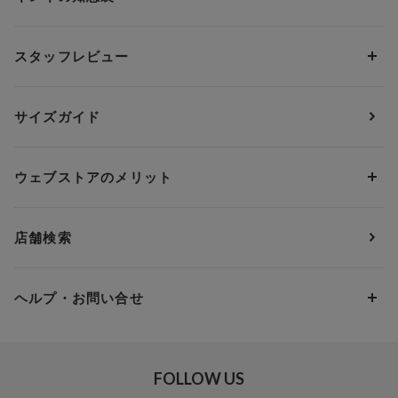
ブラジャー&ショーツセット
アンフィ
AAAカップ
アンダーサイズから探す
ブラトップ・カップ付きインナー
ウイング
AAカップ
アンダー60
価格から探す
スタッフレビュー
ガードル・コントロールボトム
ウイング／レシアージュ
Aカップ
アンダー65
ランキングから探す
～1,000円
ランジェリー
ウンナナクール
人気レビュー
Bカップ
アンダー70
セールから探す
1,000円 ～ 2,000円
サイズガイド
肌着・ニットインナー
サルート
人気スタッフ
Cカップ
アンダー75
2,000円 ～ 3,000円
ソックス・レッグウェア
Yue
すべてのレビューを見る
Dカップ
アンダー80
3,000円 ～ 5,000円
ウェブストアのメリット
パジャマ・ルームウェア
ＹＯＪＯＹ
Eカップ
アンダー85
5,000円 ～ 7,000円
アウターウェア
ワコール
便利なサービス
Fカップ
アンダー90
7,000円 ～ 10,000円
店舗検索
スイムウェア
ワコール／パルファージュ
お得なメールニュース
Gカップ
アンダー95
10,000円 ～ 15,000円
パンプス・シューズ
ワコール／ラゼ
Hカップ
アンダー100
15,000円 ～ 20,000円
ヘルプ・お問い合せ
マタニティ
ワコールサイズオーダー／My Size Collection
Iカップ
アンダー105
20,000円 ～
キッズ・ジュニア
ワコール_ウェブ限定
初めての方へ
Jカップ
アンダー110
スポーツアイテム
ワコール_リラックス＆スリープ
ご利用ガイド
FOLLOW US
ビューティー・コスメ