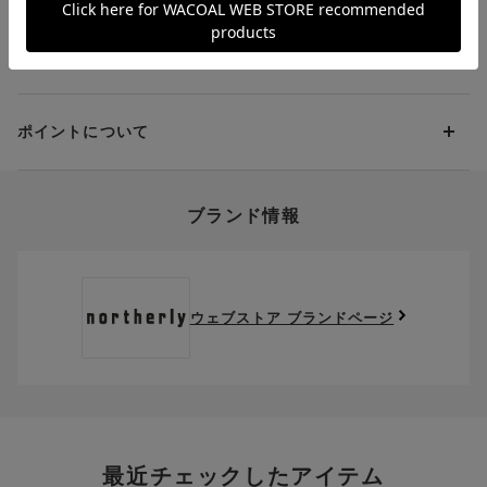
当社の都合により、ご注文商品のお届けを2回以上に分割させて
Amazon Pay
いただく場合は、初回のお届け分のみ送料をご負担いただきま
返品・交換は到着後8日以内にお願いいたします。
d払い
す。
クーポンについて
ブラジャー・靴・スポーツタイツ(CW-X)・一部マタニティ商品
楽天ペイ
クーポン・ポイントは送料にはご利用いただけません。
(産後ガードル・骨盤ベルト)・リマンマパッド(洗い替えパッド
現金での振り込み（後払い）
カバー含む)の同一品番へのサイズ交換による返送料は「着払
クーポン利用方法について
い」をご利用ください。ただし、セール商品は返送料無料の対
ポイントについて
※商品や条件により、一部ご利用いただけないお支払方法がござ
クーポン利用欄の『クーポンを利用する』にチェックし、取得
象外です。
います。
済のクーポン一覧から、 利用されるクーポンを選択してくださ
上述の返送料着払い対象商品以外の、お客様のご都合(注文間違
い。
そのほか、お支払い方法に関するご案内を見る
ポイントの使い方
い・サイズが合わない・イメージ違い等)による返品・交換時の
ブランド情報
お支払い画面からでも、クーポンを登録することができます。
返送料は、お客様のご負担でお願いいたします。
ご利用いただく場合には「ポイントを利用する」を選択してく
クーポン番号欄へ、お持ちのクーポン番号を入力し、取得ボタ
ださい。
※セール商品は返品・交換いただけますが、返送料無料の対象外
ンを押してください。
ポイントはお客様とのお取引が確定した後からご利用可能とな
です。（お客様にて送料をご負担）ご了承ください。
取得済みクーポン一覧にクーポンが追加されます。
ります。
取得されたクーポンを、ご指定いただくことで、ご利用になれ
ウェブストア ブランドページ
※異なる商品(品番)への交換は承っておりません。異なる商品(品
ご利用可能になるまでしばらくお時間をいただくことがござい
ます。
番)への交換をご希望の場合は、ワコールウェブストアより改めて
ます。
ご注文をお願いいたします。
クーポン利用時のご注意
お持ちのポイントは一括してのみご利用いただくことができ、
ご利用されたクーポンや、ご利用期限が終了したクーポンも表
一部のみのご利用はできません。
示されます。ご了承くださいませ。
商品を複数点ご注文いただき、ポイントをご利用いただいた場
クーポン名に記載の金額は税抜きとなります。
合、それぞれの商品金額ごとにご利用クーポン(ポイント)は振
クーポン番号ごとに、お一人様一回限りとさせていただきま
り分けられます。ご注文商品の一部が完売、もしくは返品され
最近チェックしたアイテム