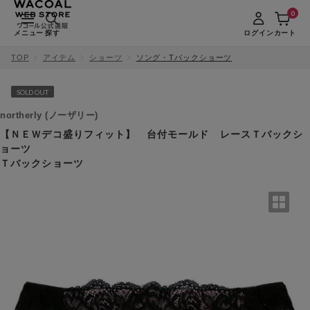
0
メニュー
探す
ログイン
カート
TOP
アイテム
ショーツ
ソング・Tバックショーツ
SOLD OUT
northerly (ノーザリー)
【ＮＥＷデコ盛りフィット】 台付モールド レースＴバックシ
ョーツ
Ｔバックショーツ