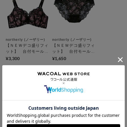
northerly (ノーザリー)
northerly (ノーザリー)
【ＮＥＷデコ盛りフィ
【ＮＥＷデコ盛りフィ
ット】 台付モールド
ット】 台付モール
レースブラジャー ３
ド レースショーツ
¥3,300
¥1,650
／４カップブラ
ショーツ
お支払方法について
お支払い方法は下記よりお選びいただけます。
送料について
代金引換
クレジット
1回のご注文のお届け先1ヶ所につき、送料の一部として599円
（税込）（全国一律）をご負担いただきます。
PayPay
返品・交換について