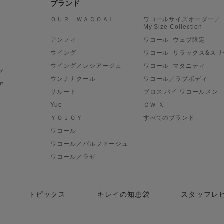
ブランド
ＯＵＲ ＷＡＣＯＡＬ
ワコールサイズオーダー／
My Size Collection
アンフィ
ワコール_ウェブ限定
ウイング
ワコール_リラックス&スリ
ウイング／レシアージュ
ワコール_マタニティ
メ
ウンナナクール
ワコール／ラブボディ
ア
サルート
ブロス バイ ワコールメン
Yue
ＣＷ-Ｘ
ＹＯＪＯＹ
すべてのブランド
ワコール
ワコール／パルファージュ
ワコール／ラゼ
トピックス
キレイの知恵袋
スタッフレ