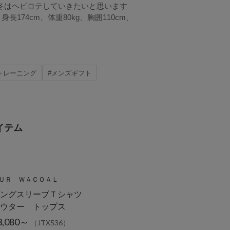
の冬はヘビロテしていきたいと思います
身長174cm、体重80kg、胸囲110cm、
トレーニング
#メンズギフト
イテム
ＵＲ ＷＡＣＯＡＬ
ングスリーブＴシャツ
ウター トップス
3,080～
（JTX536）