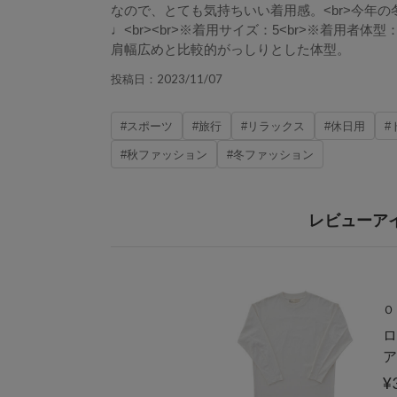
なので、とても気持ちいい着用感。<br>今年
♩<br><br>※着用サイズ：5<br>※着用者体型：
肩幅広めと比較的がっしりとした体型。
2023/11/07
投稿日：
#スポーツ
#旅行
#リラックス
#休日用
#
#秋ファッション
#冬ファッション
レビューア
Ｏ
ロ
ア
¥