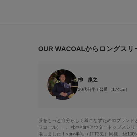
OUR WACOALからロングス
榊 康之
30代前半 / 普通（174cm）
服をもっと自分らしく着こなすためのブランドとし
ワコール）」。<br><br>アウタートップス
場しました！<br>半袖（JTT331）同様、綿