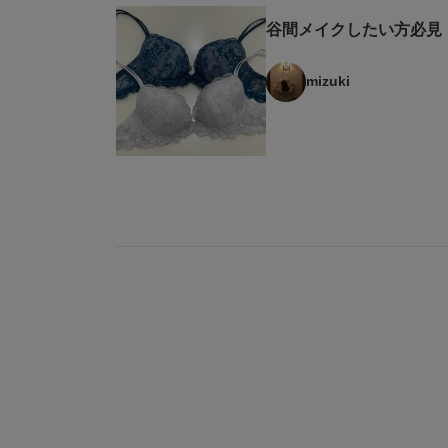
谷間メイクしたい方必見
mizuki