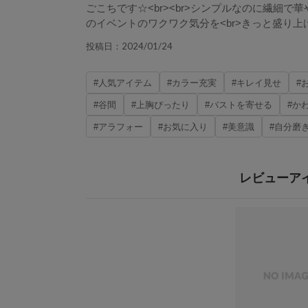
ごこちです☆<br><br>シンプルなのに繊細で華
のイベントのワクワク気分を<br>きっと盛り
2024/01/24
投稿日：
#人気アイテム
#カラー充実
#キレイ見せ
#
#谷間
#上胸ぴったり
#バストを寄せる
#か
#アラフォー
#お気に入り
#美意識
#自分磨
レビューア