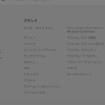
ブランド
ＯＵＲ ＷＡＣＯＡＬ
ワコールサイズオーダー／
My Size Collection
アンフィ
ワコール_ウェブ限定
ウイング
ワコール_リラックス&スリ
ウイング／レシアージュ
ワコール_マタニティ
メ
ウンナナクール
ワコール／ラブボディ
ア
サルート
ブロス バイ ワコールメン
Yue
ＣＷ-Ｘ
ＹＯＪＯＹ
すべてのブランド
ワコール
ワコール／パルファージュ
ワコール／ラゼ