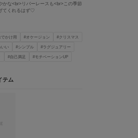
やかな<br>リバーレースも<br>この季節
上げてくれるはず♡
おでかけ用
#オケージョン
#クリスマス
わいい
#シンプル
#ラグジュアリー
き
#自己満足
#モチベーションUP
イテム