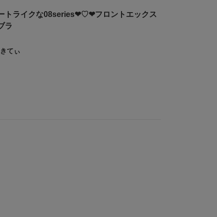
トライクな08series❤︎♡❤︎フロントエックス
ブラ
きてぃ