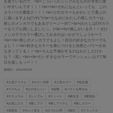
を着ているので、<br>こういったシンプルなものが非常に使
いやすいんです！！！<br><br>それになんといっても、この
カラバリの豊富さ！！！<br>どのカラーもかわいくて選ぶの
に迷いますよね(*≧∀≦*)<br>ちなみにわたしの推しカラーは、
推しのメンカラでもあるグリーン一択♡<br>(わたしはOVカラ
ーをリアル買いしましたっ。)<br><br>推しがいる方！！ぜひ
メンカラでカラー選びしてみるのはいかがでしょうかー？
<br><br>推しのメンカラでもよし！自分の好きなカラーでも
よし！！<br>好きなカラーを身につけると自然とパワーがみ
なぎってくる！！<br>そんな予感がするのはわたしだけか
な？（笑）<br><br>だいすきなカラーでテンション上げて毎
日を楽しもっー！！
2024/03/28
投稿日：
#人気アイテム
#カラー充実
#人気カラー
#安定感
#ラクちん
#ひびきにくい
#谷間
#バストを寄せる
#ナチュラル
#シンプル
#ティーン
#新生活
#愛用品
#お気に入り
#推しブラ
#推しアイテム
#推しカラー
#高校生
#キレイ見せ
#おでかけ用
#旅行
#リラックス