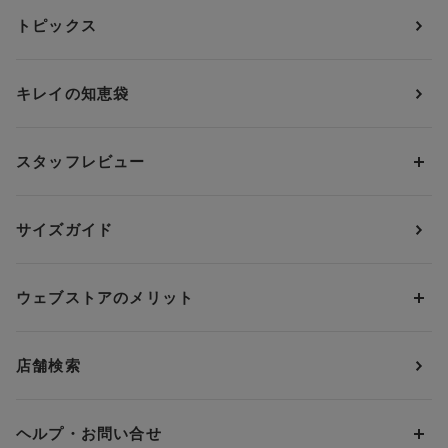
カテゴリーから探す
トピックス
ブラジャー
ブランドから探す
ショーツ
ＯＵＲ ＷＡＣＯＡＬ
カップサイズから探す
キレイの知恵袋
ブラジャー&ショーツセット
アンフィ
AAAカップ
アンダーサイズから探す
ブラトップ・カップ付きインナー
ウイング
AAカップ
アンダー60
価格から探す
スタッフレビュー
ガードル・コントロールボトム
ウイング／レシアージュ
Aカップ
アンダー65
ランキングから探す
～1,000円
ランジェリー
ウンナナクール
人気レビュー
Bカップ
アンダー70
セールから探す
1,000円 ～ 2,000円
サイズガイド
肌着・ニットインナー
サルート
人気スタッフ
Cカップ
アンダー75
2,000円 ～ 3,000円
ソックス・レッグウェア
Yue
すべてのレビューを見る
Dカップ
アンダー80
3,000円 ～ 5,000円
ウェブストアのメリット
パジャマ・ルームウェア
ＹＯＪＯＹ
Eカップ
アンダー85
5,000円 ～ 7,000円
アウターウェア
ワコール
便利なサービス
Fカップ
アンダー90
7,000円 ～ 10,000円
店舗検索
スイムウェア
ワコール／パルファージュ
お得なメールニュース
Gカップ
アンダー95
10,000円 ～ 15,000円
パンプス・シューズ
ワコール／ラゼ
Hカップ
アンダー100
15,000円 ～ 20,000円
ヘルプ・お問い合せ
マタニティ