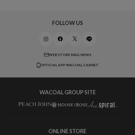
ワコールサイズオーダー／My Size Collection
Iカップ
アンダー105
20,000円 ～
キッズ・ジュニア
ワコール_ウェブ限定
初めての方へ
Jカップ
アンダー110
スポーツアイテム
ワコール_リラックス＆スリープ
ご利用ガイド
FOLLOW US
ビューティー・コスメ
ワコール_マタニティ
商品に関するご要望
メンズインナーウェア
ワコール／ラブボディ
よくある質問
すべてのアイテムを見る
ブロス バイ ワコールメン
特定商取引法に基づく表記
WEB STORE MAIL NEWS
CW-X
OFFICIAL APP WACOAL CARNET
すべてのブランドを見る
WACOAL GROUP SITE
ONLINE STORE