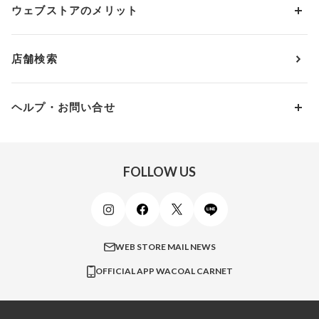
アンダー80
3,000円 ～ 5,000円
ウェブストアのメリット
パジャマ・ルームウェア
ＹＯＪＯＹ
Eカップ
アンダー85
5,000円 ～ 7,000円
アウターウェア
ワコール
便利なサービス
Fカップ
アンダー90
7,000円 ～ 10,000円
店舗検索
スイムウェア
ワコール／パルファージュ
お得なメールニュース
Gカップ
アンダー95
10,000円 ～ 15,000円
パンプス・シューズ
ワコール／ラゼ
Hカップ
アンダー100
15,000円 ～ 20,000円
ヘルプ・お問い合せ
マタニティ
ワコールサイズオーダー／My Size Collection
Iカップ
アンダー105
20,000円 ～
キッズ・ジュニア
ワコール_ウェブ限定
初めての方へ
Jカップ
アンダー110
スポーツアイテム
ワコール_リラックス＆スリープ
ご利用ガイド
FOLLOW US
ビューティー・コスメ
ワコール_マタニティ
商品に関するご要望
メンズインナーウェア
ワコール／ラブボディ
よくある質問
すべてのアイテムを見る
ブロス バイ ワコールメン
特定商取引法に基づく表記
WEB STORE MAIL NEWS
CW-X
OFFICIAL APP WACOAL CARNET
すべてのブランドを見る