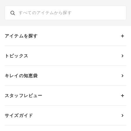
アイテムを探す
カテゴリーから探す
トピックス
ブラジャー
ブランドから探す
ショーツ
ＯＵＲ ＷＡＣＯＡＬ
カップサイズから探す
キレイの知恵袋
ブラジャー&ショーツセット
アンフィ
AAAカップ
アンダーサイズから探す
ブラトップ・カップ付きインナー
ウイング
AAカップ
アンダー60
価格から探す
スタッフレビュー
ガードル・コントロールボトム
ウイング／レシアージュ
Aカップ
アンダー65
ランキングから探す
～1,000円
ランジェリー
ウンナナクール
人気レビュー
Bカップ
アンダー70
セールから探す
1,000円 ～ 2,000円
サイズガイド
肌着・ニットインナー
サルート
人気スタッフ
Cカップ
アンダー75
2,000円 ～ 3,000円
ソックス・レッグウェア
Yue
すべてのレビューを見る
Dカップ