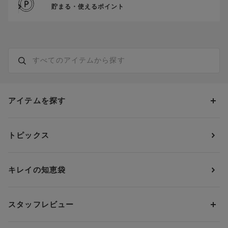
貯まる・使えるポイント
アイテムを探す
カテゴリーから探す
トピックス
ブラジャー
ブランドから探す
ショーツ
ＯＵＲ ＷＡＣＯＡＬ
カップサイズから探す
キレイの知恵袋
ブラジャー&ショーツセット
アンフィ
AAAカップ
アンダーサイズから探す
ブラトップ・カップ付きインナー
ウイング
AAカップ
アンダー60
価格から探す
スタッフレビュー
ガードル・コントロールボトム
ウイング／レシアージュ
Aカップ
アンダー65
ランキングから探す
～1,000円
ランジェリー