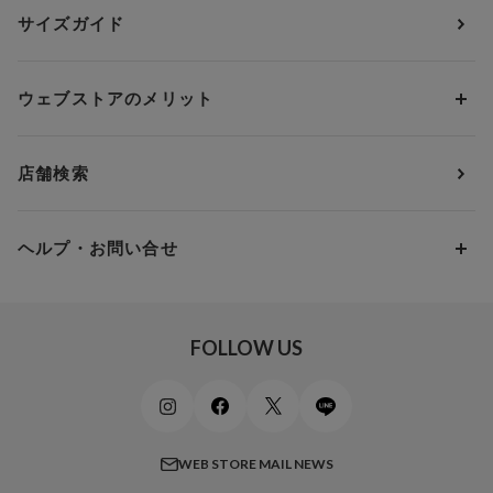
ウンナナクール
人気レビュー
Bカップ
アンダー70
セールから探す
1,000円 ～ 2,000円
サイズガイド
肌着・ニットインナー
サルート
人気スタッフ
Cカップ
アンダー75
2,000円 ～ 3,000円
ソックス・レッグウェア
Yue
すべてのレビューを見る
Dカップ
アンダー80
3,000円 ～ 5,000円
ウェブストアのメリット
パジャマ・ルームウェア
ＹＯＪＯＹ
Eカップ
アンダー85
5,000円 ～ 7,000円
アウターウェア
ワコール
便利なサービス
Fカップ
アンダー90
7,000円 ～ 10,000円
店舗検索
スイムウェア
ワコール／パルファージュ
お得なメールニュース
Gカップ
アンダー95
10,000円 ～ 15,000円
パンプス・シューズ
ワコール／ラゼ
Hカップ
アンダー100
15,000円 ～ 20,000円
ヘルプ・お問い合せ
マタニティ
ワコールサイズオーダー／My Size Collection
Iカップ
アンダー105
20,000円 ～
キッズ・ジュニア
ワコール_ウェブ限定
初めての方へ
Jカップ
アンダー110
スポーツアイテム
ワコール_リラックス＆スリープ
ご利用ガイド
FOLLOW US
ビューティー・コスメ
ワコール_マタニティ
商品に関するご要望
メンズインナーウェア
ワコール／ラブボディ
よくある質問
すべてのアイテムを見る
ブロス バイ ワコールメン
特定商取引法に基づく表記
WEB STORE MAIL NEWS
CW-X