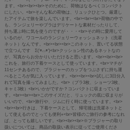
ます。<br><br><br>そのために、荷物はなるべくコンパクト
にしたい。<br>そんな私の荷物は、リュックひとつ。厳選し
たアイテムで旅を楽しんでいます。<br><br><br>荷物の中で
も、ランジェリーやブラはデリケートな素材だったりして、
持ち運ぶ時に気を使うのですが・・・<br>その時に愛用して
いるのが、ワコールのランジェリーウォッシュネット（洗濯
ネット）なんです。<br><br><br>このネット、置いてる状態
で立つんです Σ('◉⌓◉’)<br>クッション性のあるネットなの
が、写真からお分かりいただけると思います。<br><br><br>
これを、旅行の下着ケースとして使っています。<br>マチが
11センチあるので、ブラジャーのカップをつぶさずに持ち運
べるところが気に入っています。<br><br><br>試しに3日分入
れて写真を撮ってみました。<br>（ブラ3枚、ショーツ3枚、
キャミ3枚）<br>いかがですか？コンパクトに収まっていま
す。<br><br><br>このサイズだと、リュックの底に収まりが
いいので、<br>旅行や、ジムに行く時に使っています。<br>
<br><br>行きは、下着ケースとして、帰宅後は洗濯ネットと
して使えるのでとっても便利⭐︎<br>皆様のご旅行の参考になれ
ば、とっても嬉しいです。<br><br><br>※ブラジャーの取り
扱いについては、商品の取扱い表示に従ってご使用くださ