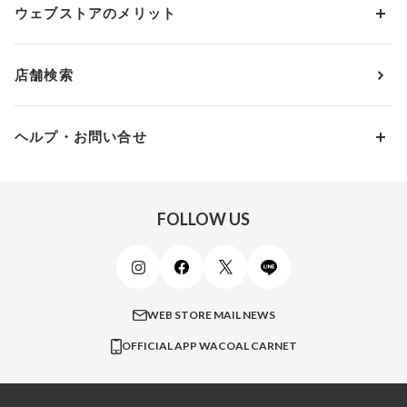
アンダー80
3,000円 ～ 5,000円
ウェブストアのメリット
パジャマ・ルームウェア
ＹＯＪＯＹ
Eカップ
アンダー85
5,000円 ～ 7,000円
アウターウェア
ワコール
便利なサービス
Fカップ
アンダー90
7,000円 ～ 10,000円
店舗検索
スイムウェア
ワコール／パルファージュ
お得なメールニュース
Gカップ
アンダー95
10,000円 ～ 15,000円
パンプス・シューズ
ワコール／ラゼ
Hカップ
アンダー100
15,000円 ～ 20,000円
ヘルプ・お問い合せ
マタニティ
ワコールサイズオーダー／My Size Collection
Iカップ
アンダー105
20,000円 ～
キッズ・ジュニア
ワコール_ウェブ限定
初めての方へ
Jカップ
アンダー110
スポーツアイテム
ワコール_リラックス＆スリープ
ご利用ガイド
FOLLOW US
ビューティー・コスメ
ワコール_マタニティ
商品に関するご要望
メンズインナーウェア
ワコール／ラブボディ
よくある質問
すべてのアイテムを見る
ブロス バイ ワコールメン
特定商取引法に基づく表記
WEB STORE MAIL NEWS
CW-X
OFFICIAL APP WACOAL CARNET
すべてのブランドを見る