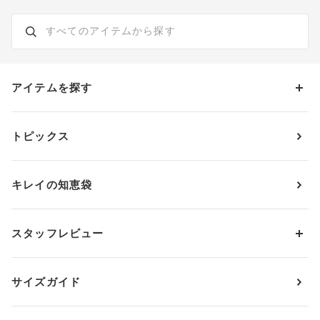
アイテムを探す
カテゴリーから探す
トピックス
ブラジャー
ブランドから探す
ショーツ
ＯＵＲ ＷＡＣＯＡＬ
カップサイズから探す
キレイの知恵袋
ブラジャー&ショーツセット
アンフィ
AAAカップ
アンダーサイズから探す
ブラトップ・カップ付きインナー
ウイング
AAカップ
アンダー60
価格から探す
スタッフレビュー
ガードル・コントロールボトム
ウイング／レシアージュ
Aカップ
アンダー65
ランキングから探す
～1,000円
ランジェリー
ウンナナクール
人気レビュー
Bカップ
アンダー70
セールから探す
1,000円 ～ 2,000円
サイズガイド
肌着・ニットインナー
サルート
人気スタッフ
Cカップ
アンダー75
2,000円 ～ 3,000円
ソックス・レッグウェア
Yue
すべてのレビューを見る
Dカップ