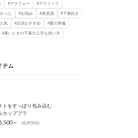
活
#アラフォー
#アラフィフ
しかった
#お悩み
#美意識
#下着好き
頭人気
#店頭おすすめ
#夏の準備
#暑いときの下着の上手な使い方
イテム
ストをすっぽり包み込む
ルカップブラ
6,500～
（BJP350）