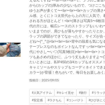
えるんですね〜<br><br><br>で、ブラのご要
から(カップの)厚みの少ないもので、つけごこちも
ゆうお声が多くて〜<br><br><br>カップ
ル感、とくにトコ太世代から上の方に人気で、着
される方がほとんど！<br>(薄さは写真5〜8枚目でご
代の方には、幅広レースのストラップもいいわ〜と╰(
いままでのが、肩ひもが落ちやすかったりとか、く
ラップの調節ができてなかったり、サイズが合
どね〜(^_^;))<br><br><br>背中の段差
テープレスなのもポイントなんですっ<br><br
代にやさし〜い♡(写真9枚目)<br><br><b
ツもあさめのほかに、ふつう丈もありますよ〜(写真10
たいときには、BJP450の3/4カップもオススメ
キャミソールやスリップもコーディネイトできます！<
カラー)が登場！色ちがいで、毎日をお楽しみく
2025/09/05
投稿日：
#人気アイテム
#キレイ見せ
#旅行
#リラッ
#安定感
#ラクちん
#コンパクト
#ひびきに