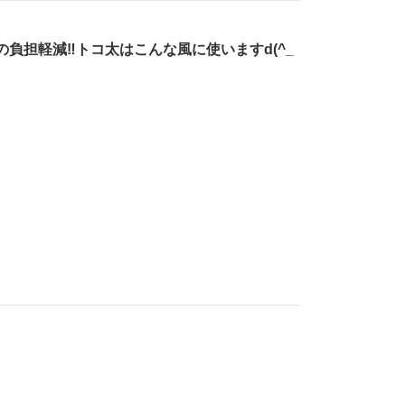
の負担軽減‼︎トコ太はこんな風に使いますd(^_