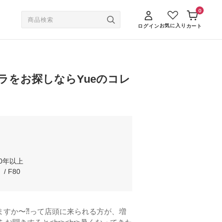
0
お気に入り
ログイン
カート
ラをお探しならYueのコレ
0年以上
/ F80
ますか〜⁈って店頭に来られる方が、増