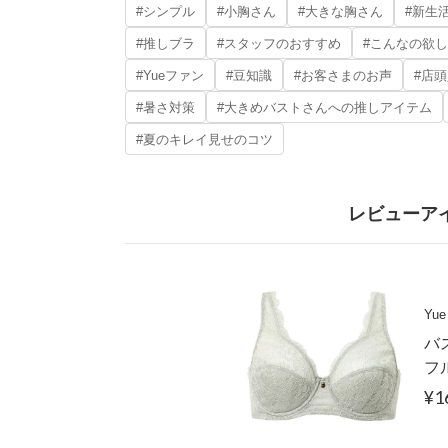
#シンプル
#小胸さん
#大きな胸さん
#新生
#推しブラ
#スタッフのおすすめ
#こんなの欲
#Yueファン
#豆知識
#お客さまのお声
#店
#暑さ対策
#大きめバストさんへの推しアイテム
#夏のキレイ見せのコツ
レビューア
Yue
バ
フ
¥1