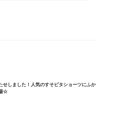
<br><b
たせしました！人気のすそピタショーツにふか
場☆