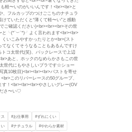
望をお聞きすると<br><br>暑くなってきた
軽〜いのがいいんです！<br><br>と
の薄さや、フルカップのつけごこちのナチュラ
けていただくと“薄くて軽〜い”と感動
確認ください)<br><br><br>その世
*´︶`*)╯よく言われます<br><br>
いこみやすかったりとか<br>(スト
ってなくてそうなることもあるんですけ
も気になるトコ太世代(笑)、バックレースで上辺
><br>あと、ホックのなめらかさもこの世
r>トコ太世代にもやさしいブラです☆ショー
枚目)<br><br><br>バストを寄せ
！<br>このリバーレースの50グループ、
br><br><br>やさしいグレー(OV
ださ〜い♡
クス
#お仕事用
#ずれにくい
くい
#ナチュラル
#やわらか素材