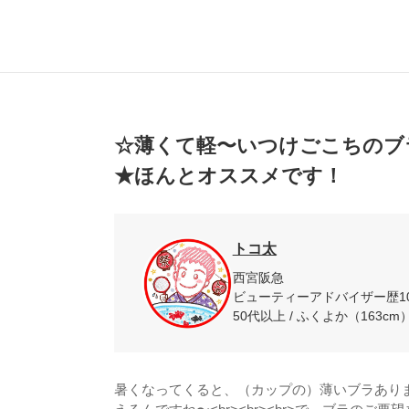
☆薄くて軽〜いつけごこちのブ
★ほんとオススメです！
トコ太
西宮阪急
ビューティーアドバイザー歴1
50代以上 / ふくよか（163cm） 
暑くなってくると、（カップの）薄いブラあり