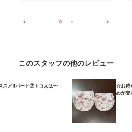
このスタッフの他のレビュー
スメ‼︎パート②トコ太は〜
☆お待
めが登