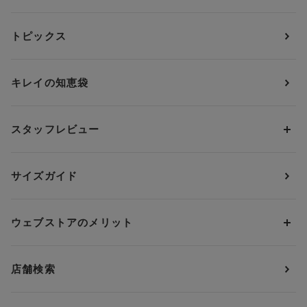
カテゴリーから探す
トピックス
ブラジャー
ブランドから探す
ショーツ
ＯＵＲ ＷＡＣＯＡＬ
カップサイズから探す
キレイの知恵袋
ブラジャー&ショーツセット
アンフィ
AAAカップ
アンダーサイズから探す
ブラトップ・カップ付きインナー
ウイング
AAカップ
アンダー60
価格から探す
スタッフレビュー
ガードル・コントロールボトム
ウイング／レシアージュ
Aカップ
アンダー65
ランキングから探す
～1,000円
ランジェリー
ウンナナクール
人気レビュー
Bカップ
アンダー70
セールから探す
1,000円 ～ 2,000円
サイズガイド
肌着・ニットインナー
サルート
人気スタッフ
Cカップ
アンダー75
2,000円 ～ 3,000円
ソックス・レッグウェア
Yue
すべてのレビューを見る
Dカップ
アンダー80
3,000円 ～ 5,000円
ウェブストアのメリット
パジャマ・ルームウェア
ＹＯＪＯＹ
Eカップ
アンダー85
5,000円 ～ 7,000円
アウターウェア
ワコール
便利なサービス
Fカップ
アンダー90
7,000円 ～ 10,000円
店舗検索
スイムウェア
ワコール／パルファージュ
お得なメールニュース
Gカップ
アンダー95
10,000円 ～ 15,000円
パンプス・シューズ
ワコール／ラゼ
Hカップ