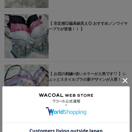
【 安定感◎脇高細見え◎ おすすめノンワイヤ
ーブラが登場！！ 】 ⁡
【 お花の刺繍×淡いカラーが人気です♡ 】シ
ュッとスタイルブラの新デザインが入荷！！
もっと見る