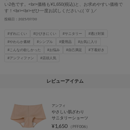
い2色です。<br>価格も¥1,650(税込)と、お求めやすい価格で
す！<br>⁡<br>ぜひ一度お試しください∠( ´0` )／
2025/07/30
投稿日：
#ずれにくい
#ひびきにくい
#サニタリー
#透け対策
#やわらか素材
#シンプル
#愛用品
#お気に入り
#こんなの欲しかった
#お悩み
#自己満足
#下着好き
#アンフィファン
#店頭人気
レビューアイテム
アンフィ
やさしい肌ざわり
サニタリーショーツ
¥1,650
（PFF006）