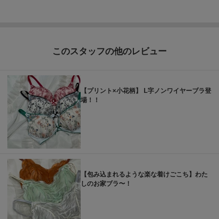
このスタッフの他のレビュー
【プリント×小花柄】 L字ノンワイヤーブラ登
場！！
【包み込まれるような楽な着けごこち】わた
しのお家ブラ〜！