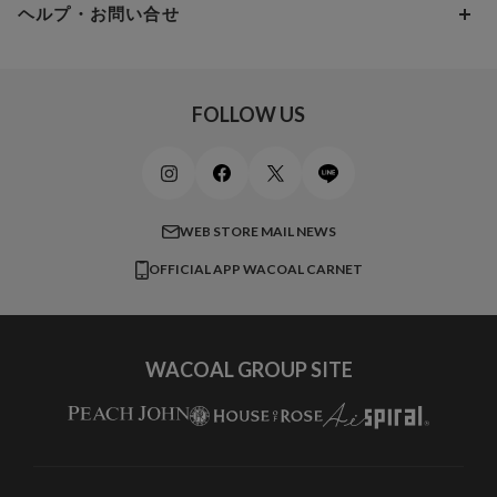
アンダー100
15,000円 ～ 20,000円
ヘルプ・お問い合せ
マタニティ
ワコールサイズオーダー／My Size Collection
Iカップ
アンダー105
20,000円 ～
キッズ・ジュニア
ワコール_ウェブ限定
初めての方へ
Jカップ
アンダー110
スポーツアイテム
ワコール_リラックス＆スリープ
ご利用ガイド
FOLLOW US
ビューティー・コスメ
ワコール_マタニティ
商品に関するご要望
メンズインナーウェア
ワコール／ラブボディ
よくある質問
すべてのアイテムを見る
ブロス バイ ワコールメン
特定商取引法に基づく表記
WEB STORE MAIL NEWS
CW-X
OFFICIAL APP WACOAL CARNET
すべてのブランドを見る
WACOAL GROUP SITE