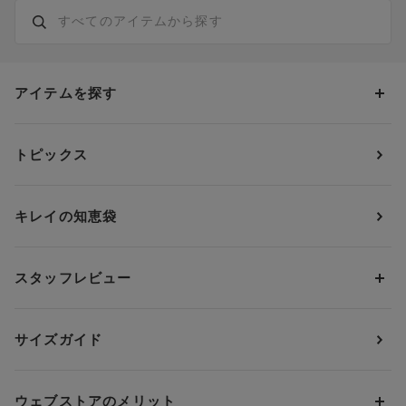
アイテムを探す
カテゴリーから探す
トピックス
ブラジャー
ブランドから探す
ショーツ
ＯＵＲ ＷＡＣＯＡＬ
カップサイズから探す
キレイの知恵袋
ブラジャー&ショーツセット
アンフィ
AAAカップ
アンダーサイズから探す
ブラトップ・カップ付きインナー
ウイング
AAカップ
アンダー60
価格から探す
スタッフレビュー
ガードル・コントロールボトム
ウイング／レシアージュ
Aカップ
アンダー65
ランキングから探す
～1,000円
ランジェリー
ウンナナクール
人気レビュー
Bカップ
アンダー70
セールから探す
1,000円 ～ 2,000円
サイズガイド
肌着・ニットインナー
サルート
人気スタッフ
Cカップ
アンダー75
2,000円 ～ 3,000円
ソックス・レッグウェア
Yue
すべてのレビューを見る
Dカップ
アンダー80
3,000円 ～ 5,000円
ウェブストアのメリット