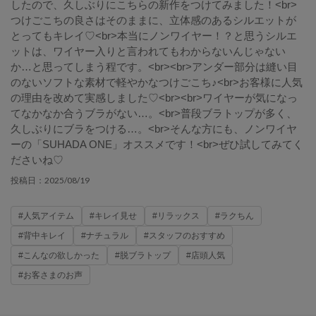
したので、久しぶりにこちらの新作をつけてみました！<br>
つけごこちの良さはそのままに、立体感のあるシルエットが
とってもキレイ♡<br>本当にノンワイヤー！？と思うシルエ
ットは、ワイヤー入りと言われてもわからないんじゃない
か…と思ってしまう程です。<br><br>アンダー部分は縫い目
のないソフトな素材で軽やかなつけごこち♪<br>お客様に人気
の理由を改めて実感しました♡<br><br>ワイヤーが気になっ
てなかなか合うブラがない…。<br>普段ブラトップが多く、
久しぶりにブラをつける…。<br>そんな方にも、ノンワイヤ
ーの「SUHADA ONE」オススメです！<br>ぜひ試してみてく
ださいね♡
2025/08/19
投稿日：
#人気アイテム
#キレイ見せ
#リラックス
#ラクちん
#背中キレイ
#ナチュラル
#スタッフのおすすめ
#こんなの欲しかった
#脱ブラトップ
#店頭人気
#お客さまのお声