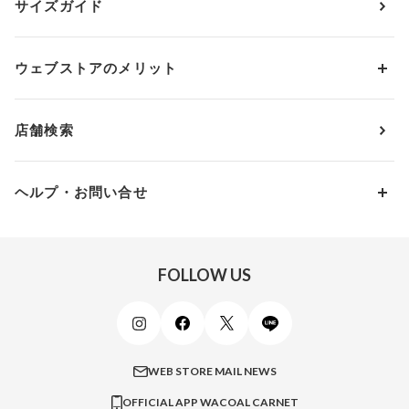
サイズガイド
肌着・ニットインナー
サルート
人気スタッフ
Cカップ
アンダー75
2,000円 ～ 3,000円
ソックス・レッグウェア
Yue
すべてのレビューを見る
Dカップ
アンダー80
3,000円 ～ 5,000円
ウェブストアのメリット
パジャマ・ルームウェア
ＹＯＪＯＹ
Eカップ
アンダー85
5,000円 ～ 7,000円
アウターウェア
ワコール
便利なサービス
Fカップ
アンダー90
7,000円 ～ 10,000円
店舗検索
スイムウェア
ワコール／パルファージュ
お得なメールニュース
Gカップ
アンダー95
10,000円 ～ 15,000円
パンプス・シューズ
ワコール／ラゼ
Hカップ
アンダー100
15,000円 ～ 20,000円
ヘルプ・お問い合せ
マタニティ
ワコールサイズオーダー／My Size Collection
Iカップ
アンダー105
20,000円 ～
キッズ・ジュニア
ワコール_ウェブ限定
初めての方へ
Jカップ
アンダー110
スポーツアイテム
ワコール_リラックス＆スリープ
ご利用ガイド
FOLLOW US
ビューティー・コスメ
ワコール_マタニティ
商品に関するご要望
メンズインナーウェア
ワコール／ラブボディ
よくある質問
すべてのアイテムを見る
ブロス バイ ワコールメン
特定商取引法に基づく表記
WEB STORE MAIL NEWS
CW-X
OFFICIAL APP WACOAL CARNET