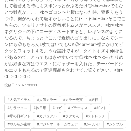
して着替える時にもスポンっとかぶるだけ◎<br><br>でもひ
とつ難点が、、、<br>ゴロン〜と横になった時、寝返りをう
つ時、裾がめくれて恥ずかしいことに(･_･;)<br><br>そこでこ
ちらの、ツモリチサトの定番ボトムスがオススメ。<br><br>
ネグリジェの下にコーディネートすると、レギンスのように
なるので、ちょっとそこまで近所のゴミ出しに…なんてシー
ンにも◎もちろん1枚ではいてもOK◎<br><br>裾にかけてピ
タッとフィットするような設計ですが、タイトすぎず伸縮性
があるので、とってもはきやすいです◎<br><br>ゆったりめ
がお好きな方はウエストにギャザーを入れた、テーパードシ
ルエットもあるので関連商品も合わせてご覧ください。<br>
<br><br><br>
2025/09/11
投稿日：
#人気アイテム
#人気カラー
#カラー充実
#旅行
#リラックス
#休日用
#ヨガ
#ピラティス
#ギフト
#母の日ギフト
#カジュアル
#ラクちん
#ストレッチ
#やわらか素材
#パジャマ・ルームウェア
#かわいい
#シンプル