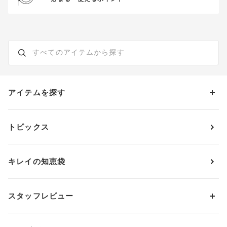
アイテムを探す
カテゴリーから探す
トピックス
ブラジャー
ブランドから探す
ショーツ
ＯＵＲ ＷＡＣＯＡＬ
カップサイズから探す
キレイの知恵袋
ブラジャー&ショーツセット
アンフィ
AAAカップ
アンダーサイズから探す
ブラトップ・カップ付きインナー
ウイング
AAカップ
アンダー60
価格から探す
スタッフレビュー
ガードル・コントロールボトム
ウイング／レシアージュ
Aカップ
アンダー65
ランキングから探す
～1,000円
ランジェリー
ウンナナクール
人気レビュー
Bカップ
アンダー70
セールから探す
1,000円 ～ 2,000円