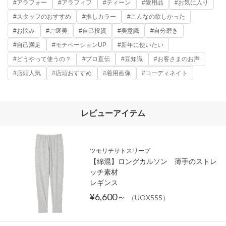
#アラフォー
#アラフィフ
#ティーン
#愛用品
#お気に入り
#スタッフのおすすめ
#推しカラー
#こんなの欲しかった
#お悩み
#ご褒美
#自己投資
#美意識
#自分磨き
#自己満足
#モチベーションUP
#新年に使いたい
#どうやって使うの？
#プロ直伝
#豆知識
#お客さまのお声
#店頭人気
#店頭おすすめ
#着用画像
#コーディネイト
レビューアイテム
ツモリチサトスリープ
【綿混】ロングカルソン 薄手のストレ
ッチ素材
レギンス
¥6,600～
（UOX555）