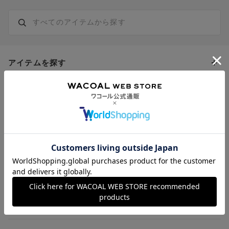
アイテムを探す
カテゴリーから探す
トピックス
ブラジャー
ブランドから探す
ショーツ
ＯＵＲ ＷＡＣＯＡＬ
カップサイズから探す
キレイの知恵袋
ブラジャー&ショーツセット
アンフィ
AAAカップ
アンダーサイズから探す
ブラトップ・カップ付きインナー
ウイング
AAカップ
アンダー60
価格から探す
スタッフレビュー
ガードル・コントロールボトム
ウイング／レシアージュ
Aカップ
アンダー65
ランキングから探す
～1,000円
ランジェリー
ウンナナクール
人気レビュー
Bカップ
アンダー70
セールから探す
1,000円 ～ 2,000円
サイズガイド
肌着・ニットインナー
サルート
人気スタッフ
Cカップ
アンダー75
2,000円 ～ 3,000円
ソックス・レッグウェア
Yue
すべてのレビューを見る
Dカップ