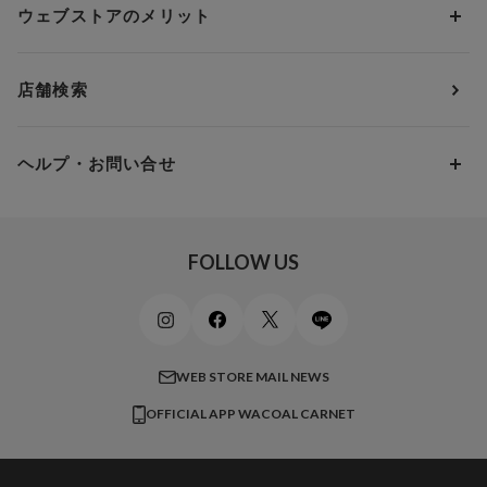
アンダー80
3,000円 ～ 5,000円
ウェブストアのメリット
パジャマ・ルームウェア
ＹＯＪＯＹ
Eカップ
アンダー85
5,000円 ～ 7,000円
アウターウェア
ワコール
便利なサービス
Fカップ
アンダー90
7,000円 ～ 10,000円
店舗検索
スイムウェア
ワコール／パルファージュ
お得なメールニュース
Gカップ
アンダー95
10,000円 ～ 15,000円
パンプス・シューズ
ワコール／ラゼ
Hカップ
アンダー100
15,000円 ～ 20,000円
ヘルプ・お問い合せ
マタニティ
ワコールサイズオーダー／My Size Collection
Iカップ
アンダー105
20,000円 ～
キッズ・ジュニア
ワコール_ウェブ限定
初めての方へ
Jカップ
アンダー110
スポーツアイテム
ワコール_リラックス＆スリープ
ご利用ガイド
FOLLOW US
ビューティー・コスメ
ワコール_マタニティ
商品に関するご要望
メンズインナーウェア
ワコール／ラブボディ
よくある質問
すべてのアイテムを見る
ブロス バイ ワコールメン
特定商取引法に基づく表記
WEB STORE MAIL NEWS
CW-X
OFFICIAL APP WACOAL CARNET
すべてのブランドを見る