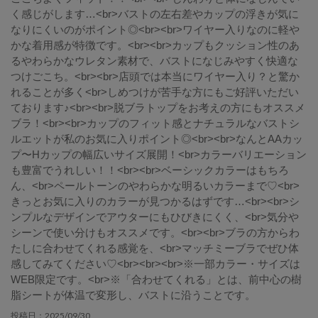
く感じがします…<br>バストの左右差やカップの浮きが気に
なりにくいのがポイント◎<br><br>ワイヤー入りなのに軽や
かな着用感が特徴です。<br><br>カップもクッション性のあ
るやわらかなウレタン素材で、バストになじみやすく快適な
つけごこち。<br><br>店頭では本当にワイヤー入り？と驚か
れることが多く<br>しめつけが苦手な方にもご好評いただい
ております♪<br><br>脱ブラトップをお考えの方にもオススメ
ブラ！<br><br>カップのフィット感とナチュラルなバストシ
ルエットが私のお気に入りポイント◎<br><br>なんとAAカッ
プ〜Hカップの幅広いサイズ展開！<br>カラーバリエーション
も豊富でうれしい！！<br><br>ベーシックカラーはもちろ
ん、<br>ペールトーンのやわらかな明るいカラーまで♡<br>
きっとお気に入りのカラーが見つかるはずです…<br><br>シ
ンプルなデザインでアウターにもひびきにくく、<br>気分や
シーンで使い分けもオススメです。<br><br>ブラの方からわ
たしに合わせてくれる感覚を、<br>マッチミーブラでぜひ体
感してみてください♡<br><br><br>※一部カラー・サイズは
WEB限定です。<br>※「合わせてくれる」とは、前中心の樹
脂シートが体温で変形し、バストに沿うことです。
2025/09/30
投稿日：