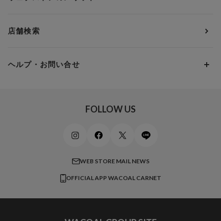
パジャマ・ルームウェア
ＹＯＪＯＹ
Eカップ
アンダー85
5,000円 ～ 7,000円
アウターウェア
ワコール
便利なサービス
Fカップ
アンダー90
7,000円 ～ 10,000円
店舗検索
スイムウェア
ワコール／パルファージュ
お得なメールニュース
Gカップ
アンダー95
10,000円 ～ 15,000円
パンプス・シューズ
ワコール／ラゼ
Hカップ
アンダー100
15,000円 ～ 20,000円
ヘルプ・お問い合せ
マタニティ
ワコールサイズオーダー／My Size Collection
Iカップ
アンダー105
20,000円 ～
キッズ・ジュニア
ワコール_ウェブ限定
初めての方へ
Jカップ
アンダー110
スポーツアイテム
ワコール_リラックス＆スリープ
ご利用ガイド
FOLLOW US
ビューティー・コスメ
ワコール_マタニティ
商品に関するご要望
メンズインナーウェア
ワコール／ラブボディ
よくある質問
すべてのアイテムを見る
ブロス バイ ワコールメン
特定商取引法に基づく表記
WEB STORE MAIL NEWS
CW-X
OFFICIAL APP WACOAL CARNET
すべてのブランドを見る