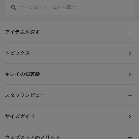
アイテムを探す
カテゴリーから探す
トピックス
ブラジャー
ブランドから探す
ショーツ
ＯＵＲ ＷＡＣＯＡＬ
カップサイズから探す
キレイの知恵袋
ブラジャー&ショーツセット
アンフィ
AAAカップ
アンダーサイズから探す
ブラトップ・カップ付きインナー
ウイング
AAカップ
アンダー60
価格から探す
スタッフレビュー
ガードル・コントロールボトム
ウイング／レシアージュ
Aカップ
アンダー65
ランキングから探す
～1,000円
ランジェリー
ウンナナクール
人気レビュー
Bカップ
アンダー70
セールから探す
1,000円 ～ 2,000円
サイズガイド
肌着・ニットインナー
サルート
人気スタッフ
Cカップ
アンダー75
2,000円 ～ 3,000円
ソックス・レッグウェア
Yue
すべてのレビューを見る
Dカップ
アンダー80
3,000円 ～ 5,000円
ウェブストアのメリット