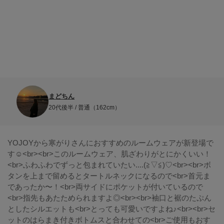
まどちん
20代後半 / 普通（162cm）
YOJOYから寒がりさんにおすすめのルームウェアが新登場で
す☺︎<br><br>このルームウェア、肌ざわりがとにかくいい！
<br>ふわふわでずっと包まれていたい....(≧▽≦)♡<br><br>ボ
タンを上まで留めるとタートルネックになるので<br>首元ま
であったか〜！<br>両サイドにポケットが付いているので
<br>指先もあたためられますよ◎<br><br>袖口と裾のたぷん
としたシルエットも<br>とっても可愛いですよね♪<br><br>セ
ットのはらまき付きボトムスと合わせての<br>ご使用もおす