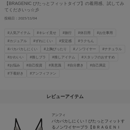
【BRAGENIC ぴたっとフィットタイプ】の着用感、試してみ
てくださいっ☆彡
2025/11/04
投稿日：
#人気アイテム
#キレイ見せ
#旅行
#休日用
#お仕事用
#カジュアル
#ずれにくい
#安定感
#ラクちん
#パカパカしにくい
#上胸ぴったり
#ノンワイヤー
#ナチュラル
#かわいい
#推しブラ
#推しアイテム
#スタッフのおすすめ
#お悩み
#自己投資
#美意識
#自分磨き
#自己満足
#下着好き
#アンフィファン
レビューアイテム
アンフィ
パカパカしにくい！ぴたっとフィットす
るノンワイヤーブラ【ＢＲＡＧＥＮＩ