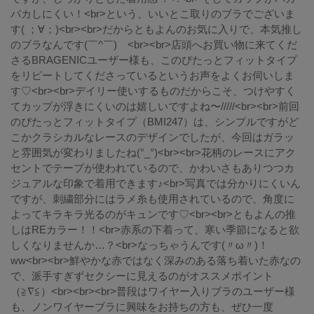
パカしにくい！<br>という、いいとこ取りのブラでございま
す( ；∀；)<br><br>だからともよんのお気に入りで、本気推し
のブラなんです(￣^￣)ゞ<br><br>店頭へお買い物に来てくだ
さるBRAGENICユーザー様も、このぴたっとフィットタイプ
をリピートしてくださっているというお声をよくお伺いしま
す♡<br><br>デイリー使いするものだからこそ、つけやすく
てカップが浮きにくいのは嬉しいですよね〜/////<br><br>前回
のぴたっとフィットタイプ（BMI247）は、シンプルですがど
こかクラシカルなレースのデザインでしたが、今回はガラッ
と雰囲気が変わりましたね(°_°)<br><br>花柄のレースにアク
セントでテープが使われているので、かわいさもありつつカ
ジュアルな印象で着用できます♪<br>写真では分かりにくいん
ですが、刺繍部分にはラメ糸も使用されているので、角度に
よってキラキラ光るのがキュンです♡<br><br>ともよんの推
しはREカラー！！<br>赤系の下着って、寒い季節になると欲
しくなりませんか…？<br>なっちゃうんです(〃ω〃)！
ww<br><br>鮮やかな赤ではなく深みのある落ち着いた赤なの
で、派手すぎずセクシーに見えるのがオススメポイント
（≧∇≦）<br><br><br>普段はワイヤー入りブラのユーザー様
も、ノンワイヤーブラに興味をお持ちの方も、ぜひ一度