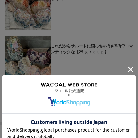
これだからサルートに沼っちゃう(//∇//)♡ロマ
ンティックな【29 ｇｒｏｕｐ】
もっと見る