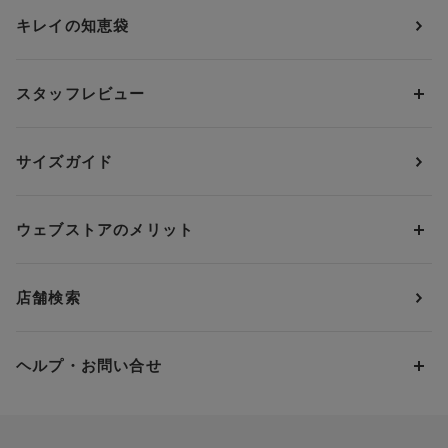
ショーツ
ＯＵＲ ＷＡＣＯＡＬ
カップサイズから探す
キレイの知恵袋
ブラジャー&ショーツセット
アンフィ
AAAカップ
アンダーサイズから探す
ブラトップ・カップ付きインナー
ウイング
AAカップ
アンダー60
価格から探す
スタッフレビュー
ガードル・コントロールボトム
ウイング／レシアージュ
Aカップ
アンダー65
ランキングから探す
～1,000円
ランジェリー
ウンナナクール
人気レビュー
Bカップ
アンダー70
セールから探す
1,000円 ～ 2,000円
サイズガイド
肌着・ニットインナー
サルート
人気スタッフ
Cカップ
アンダー75
2,000円 ～ 3,000円
ソックス・レッグウェア
Yue
すべてのレビューを見る
Dカップ
アンダー80
3,000円 ～ 5,000円
ウェブストアのメリット
パジャマ・ルームウェア
ＹＯＪＯＹ
Eカップ
アンダー85
5,000円 ～ 7,000円
アウターウェア
ワコール
便利なサービス
Fカップ
アンダー90
7,000円 ～ 10,000円
店舗検索
スイムウェア
ワコール／パルファージュ
お得なメールニュース
Gカップ
アンダー95
10,000円 ～ 15,000円
パンプス・シューズ
ワコール／ラゼ
Hカップ
アンダー100
15,000円 ～ 20,000円
ヘルプ・お問い合せ
マタニティ
ワコールサイズオーダー／My Size Collection
Iカップ
アンダー105
20,000円 ～
キッズ・ジュニア
ワコール_ウェブ限定
初めての方へ
Jカップ
アンダー110
スポーツアイテム