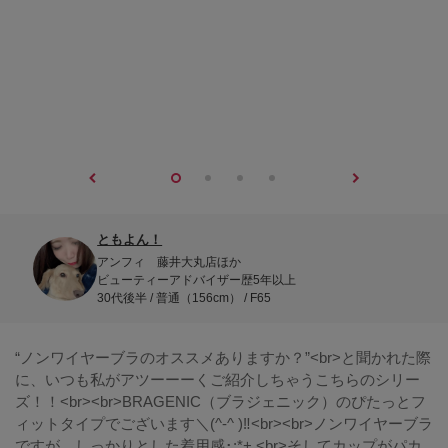
ともよん！
アンフィ 藤井大丸店ほか
ビューティーアドバイザー歴5年以上
30代後半 / 普通（156cm） / F65
“ノンワイヤーブラのオススメありますか？”<br>と聞かれた際
に、いつも私がアツーーーくご紹介しちゃうこちらのシリー
ズ！！<br><br>BRAGENIC（ブラジェニック）のぴたっとフ
ィットタイプでございます＼(^-^ )‼︎<br><br>ノンワイヤーブラ
ですが、しっかりとした着用感･:*+.<br>そしてカップがパカ