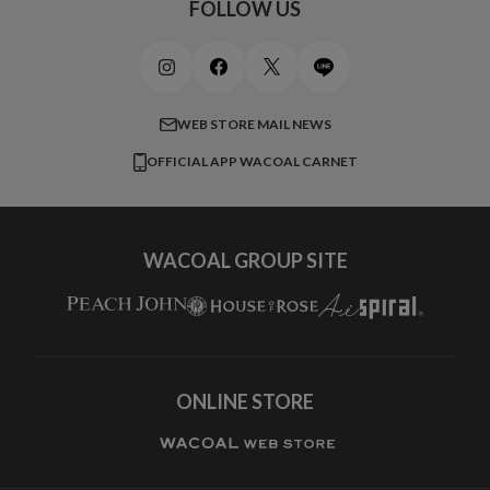
ワコール_リラックス＆スリープ
ご利用ガイド
FOLLOW US
ビューティー・コスメ
ワコール_マタニティ
商品に関するご要望
メンズインナーウェア
ワコール／ラブボディ
よくある質問
すべてのアイテムを見る
ブロス バイ ワコールメン
特定商取引法に基づく表記
WEB STORE MAIL NEWS
CW-X
OFFICIAL APP WACOAL CARNET
すべてのブランドを見る
WACOAL GROUP SITE
ONLINE STORE