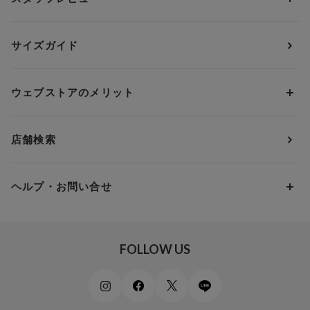
ガードル・コントロールボトム
ウイング／レシアージュ
Aカップ
アンダー65
ランキングから探す
～1,000円
ランジェリー
ウンナナクール
人気レビュー
Bカップ
アンダー70
セールから探す
1,000円 ～ 2,000円
サイズガイド
肌着・ニットインナー
サルート
人気スタッフ
Cカップ
アンダー75
2,000円 ～ 3,000円
ソックス・レッグウェア
Yue
すべてのレビューを見る
Dカップ
アンダー80
3,000円 ～ 5,000円
ウェブストアのメリット
パジャマ・ルームウェア
ＹＯＪＯＹ
Eカップ
アンダー85
5,000円 ～ 7,000円
アウターウェア
ワコール
便利なサービス
Fカップ
アンダー90
7,000円 ～ 10,000円
店舗検索
スイムウェア
ワコール／パルファージュ
お得なメールニュース
Gカップ
アンダー95
10,000円 ～ 15,000円
パンプス・シューズ
ワコール／ラゼ
Hカップ
アンダー100
15,000円 ～ 20,000円
ヘルプ・お問い合せ
マタニティ
ワコールサイズオーダー／My Size Collection
Iカップ
アンダー105
20,000円 ～
キッズ・ジュニア
ワコール_ウェブ限定
初めての方へ
Jカップ
アンダー110
スポーツアイテム
ワコール_リラックス＆スリープ
ご利用ガイド
FOLLOW US
ビューティー・コスメ
ワコール_マタニティ
商品に関するご要望
メンズインナーウェア
ワコール／ラブボディ
よくある質問