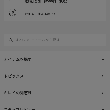
送料は全国一律599円
（税込）
貯まる・使えるポイント
アイテムを探す
カテゴリーから探す
トピックス
ブラジャー
ブランドから探す
ショーツ
ＯＵＲ ＷＡＣＯＡＬ
カップサイズから探す
キレイの知恵袋
ブラジャー&ショーツセット
アンフィ
AAAカップ
アンダーサイズから探す
ブラトップ・カップ付きインナー
ウイング
AAカップ
アンダー60
価格から探す
スタッフレビュー