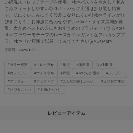
い綿混ストレッチテープを使用。<br>バストをやさしく包み
こみフィットしやすい◎<br>・バック上辺は折り返し始末
で、肌にくいこみにくく段差になりにくい◎<br>ラインがひ
びきにくく、お洋服に合わせやすい♪<br>・サイズ展開が豊
富、大きめバストの方にもおすすめのブラジャーです☆<br>
<br>フラワーモチーフのレースがエレガントなフルカップブ
ラ、<br>ぜひ店頭で試着してみてください(๑˃̵ᴗ˂̵)<br>
2025/10/31
投稿日：
#カラー充実
#キレイ見せ
#旅行
#休日用
#お仕事用
#カジュアル
#ナチュラル
#綿混
#やわらか素材
#シンプル
#アラフォー
#アラフィフ
#こんなの欲しかった
#店頭おすすめ
#ひびきにくい
#上胸ぴったり
レビューアイテム