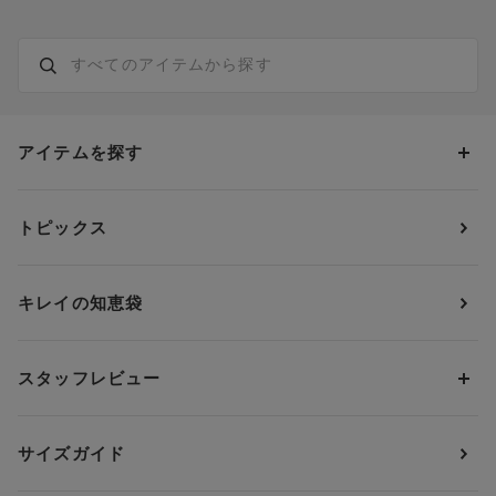
アイテムを探す
カテゴリーから探す
トピックス
ブラジャー
ブランドから探す
ショーツ
ＯＵＲ ＷＡＣＯＡＬ
カップサイズから探す
キレイの知恵袋
ブラジャー&ショーツセット
アンフィ
AAAカップ
アンダーサイズから探す
ブラトップ・カップ付きインナー
ウイング
AAカップ
アンダー60
価格から探す
スタッフレビュー
ガードル・コントロールボトム
ウイング／レシアージュ
Aカップ
アンダー65
ランキングから探す
～1,000円
ランジェリー
ウンナナクール
人気レビュー
Bカップ
アンダー70
セールから探す
1,000円 ～ 2,000円
サイズガイド
肌着・ニットインナー
サルート
人気スタッフ
Cカップ
アンダー75
2,000円 ～ 3,000円