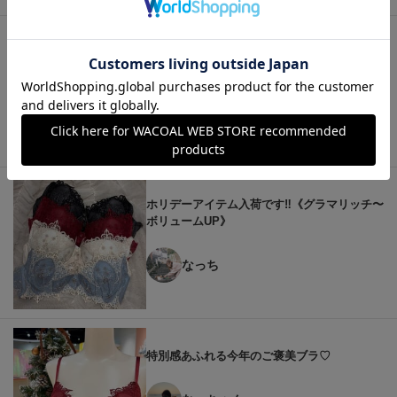
猫山（40代）猫娘（20代）世代を越えて好き
なブラ❤︎
猫山ねここ
ホリデーアイテム入荷です‼︎《グラマリッチ〜
ボリュームUP》
なっち
特別感あふれる今年のご褒美ブラ♡