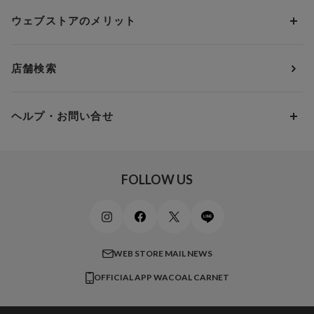
ソックス・レッグウェア
Yue
すべてのレビューを見る
Dカップ
アンダー80
3,000円 ～ 5,000円
ウェブストアのメリット
パジャマ・ルームウェア
ＹＯＪＯＹ
Eカップ
アンダー85
5,000円 ～ 7,000円
アウターウェア
ワコール
便利なサービス
Fカップ
アンダー90
7,000円 ～ 10,000円
店舗検索
スイムウェア
ワコール／パルファージュ
お得なメールニュース
Gカップ
アンダー95
10,000円 ～ 15,000円
パンプス・シューズ
ワコール／ラゼ
Hカップ
アンダー100
15,000円 ～ 20,000円
ヘルプ・お問い合せ
マタニティ
ワコールサイズオーダー／My Size Collection
Iカップ
アンダー105
20,000円 ～
キッズ・ジュニア
ワコール_ウェブ限定
初めての方へ
Jカップ
アンダー110
スポーツアイテム
ワコール_リラックス＆スリープ
ご利用ガイド
FOLLOW US
ビューティー・コスメ
ワコール_マタニティ
商品に関するご要望
メンズインナーウェア
ワコール／ラブボディ
よくある質問
すべてのアイテムを見る
ブロス バイ ワコールメン
特定商取引法に基づく表記
WEB STORE MAIL NEWS
CW-X
OFFICIAL APP WACOAL CARNET
すべてのブランドを見る