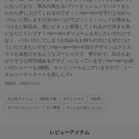
になっており、厚みの異なるパワークッションでバストをし
たから押し上げてくれるのです！！<br><br>文字だと伝わり
づらいと思いますが涙<br>つけてびっくり！パッドの厚みも
つけると馴染み、更にピタッと密着してくれるので浮きも気
になりにくいです！<br><br>ボリュームを出したい方だけで
なく、パカパカしてしまうお悩みをお持ちの方にもぜひつけ
ていただきたいです♡<br><br><br>今回のデザインはクリス
マスを連想させるようなゴージャスで、華やかで、気分もあ
がりそうな特別感あるデザインになっています♪<br><br>お揃
いのショーツも3種類、キャミソールもございますので、トー
タルコーディネートを楽しんで⭐︎
2025/11/11
投稿日：
#人気アイテム
#勝負下着
#クリスマス
#谷間
#パカパカしにくい
#ご褒美
#こんなの欲しかった
レビューアイテム