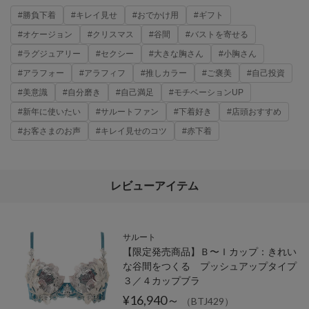
#勝負下着
#キレイ見せ
#おでかけ用
#ギフト
#オケージョン
#クリスマス
#谷間
#バストを寄せる
#ラグジュアリー
#セクシー
#大きな胸さん
#小胸さん
#アラフォー
#アラフィフ
#推しカラー
#ご褒美
#自己投資
#美意識
#自分磨き
#自己満足
#モチベーションUP
#新年に使いたい
#サルートファン
#下着好き
#店頭おすすめ
#お客さまのお声
#キレイ見せのコツ
#赤下着
レビューアイテム
サルート
【限定発売商品】Ｂ〜Ｉカップ：きれい
な谷間をつくる プッシュアップタイプ
３／４カップブラ
¥16,940～
（BTJ429）