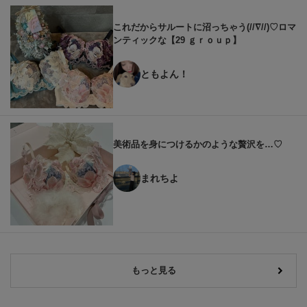
これだからサルートに沼っちゃう(//∇//)♡ロマ
ンティックな【29 ｇｒｏｕｐ】
ともよん！
美術品を身につけるかのような贅沢を…♡
まれちよ
もっと見る