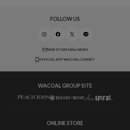
20,000円 ～
キッズ・ジュニア
ワコール_ウェブ限定
初めての方へ
Jカップ
アンダー110
スポーツアイテム
ワコール_リラックス＆スリープ
ご利用ガイド
FOLLOW US
ビューティー・コスメ
ワコール_マタニティ
商品に関するご要望
メンズインナーウェア
ワコール／ラブボディ
よくある質問
すべてのアイテムを見る
ブロス バイ ワコールメン
特定商取引法に基づく表記
WEB STORE MAIL NEWS
CW-X
OFFICIAL APP WACOAL CARNET
すべてのブランドを見る
WACOAL GROUP SITE
ONLINE STORE