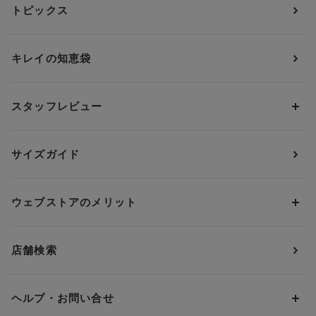
トピックス
ブラジャー
ブランドから探す
ショーツ
ＯＵＲ ＷＡＣＯＡＬ
カップサイズから探す
キレイの知恵袋
ブラジャー&ショーツセット
アンフィ
AAAカップ
アンダーサイズから探す
ブラトップ・カップ付きインナー
ウイング
AAカップ
アンダー60
価格から探す
スタッフレビュー
ガードル・コントロールボトム
ウイング／レシアージュ
Aカップ
アンダー65
ランキングから探す
～1,000円
ランジェリー
ウンナナクール
人気レビュー
Bカップ
アンダー70
セールから探す
1,000円 ～ 2,000円
サイズガイド
肌着・ニットインナー
サルート
人気スタッフ
Cカップ
アンダー75
2,000円 ～ 3,000円
ソックス・レッグウェア
Yue
すべてのレビューを見る
Dカップ
アンダー80
3,000円 ～ 5,000円
ウェブストアのメリット
パジャマ・ルームウェア
ＹＯＪＯＹ
Eカップ
アンダー85
5,000円 ～ 7,000円
アウターウェア
ワコール
便利なサービス
Fカップ
アンダー90
7,000円 ～ 10,000円
店舗検索
スイムウェア
ワコール／パルファージュ
お得なメールニュース
Gカップ
アンダー95
10,000円 ～ 15,000円
パンプス・シューズ
ワコール／ラゼ
Hカップ
アンダー100
15,000円 ～ 20,000円
ヘルプ・お問い合せ
マタニティ
ワコールサイズオーダー／My Size Collection
Iカップ
アンダー105