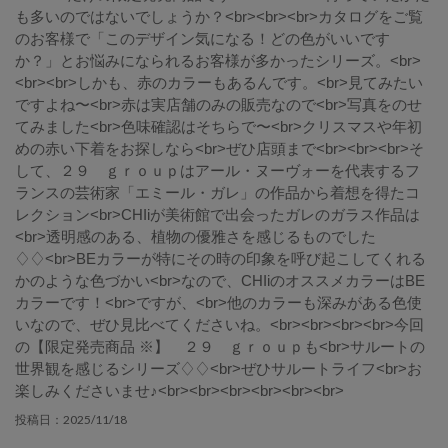
も多いのではないでしょうか？<br><br><br>カタログをご覧
のお客様で「このデザイン気になる！どの色がいいです
か？」とお悩みになられるお客様が多かったシリーズ。<br>
<br><br>しかも、赤のカラーもあるんです。<br>見てみたい
ですよね〜<br>赤は実店舗のみの販売なので<br>写真をのせ
てみました<br>色味確認はそちらで〜<br>クリスマスや年初
めの赤い下着をお探しなら<br>ぜひ店頭まで<br><br><br>そ
して、２９ ｇｒｏｕｐはアール・ヌーヴォーを代表するフ
ランスの芸術家「エミール・ガレ」の作品から着想を得たコ
レクション<br>CHIiが美術館で出会ったガレのガラス作品は
<br>透明感のある、植物の優雅さを感じるものでした
♢♢<br>BEカラーが特にその時の印象を呼び起こしてくれる
かのような色づかい<br>なので、CHIiのオススメカラーはBE
カラーです！<br>ですが、<br>他のカラーも深みがある色使
いなので、ぜひ見比べてくださいね。<br><br><br><br>今回
の【限定発売商品 ※】 ２９ ｇｒｏｕｐも<br>サルートの
世界観を感じるシリーズ♢♢<br>ぜひサルートライフ<br>お
楽しみくださいませ♪<br><br><br><br><br><br>
2025/11/18
投稿日：