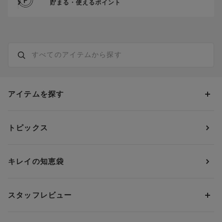
貯まる・使えるポイント
アイテムを探す
カテゴリーから探す
トピックス
ブラジャー
ブランドから探す
ショーツ
ＯＵＲ ＷＡＣＯＡＬ
カップサイズから探す
キレイの知恵袋
ブラジャー&ショーツセット
アンフィ
AAAカップ
アンダーサイズから探す
ブラトップ・カップ付きインナー
ウイング
AAカップ
アンダー60
価格から探す
スタッフレビュー
ガードル・コントロールボトム
ウイング／レシアージュ
Aカップ
アンダー65
ランキングから探す
～1,000円
ランジェリー
ウンナナクール
人気レビュー
Bカップ