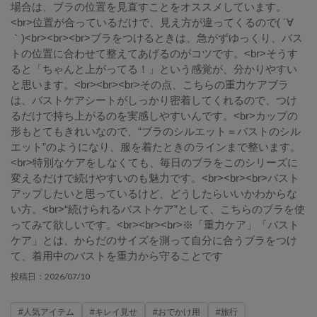
場合は、ブラの位置を見直すことをオススメしています。
<br>位置が合っているだけで、見え方が違ってくるので( ´∀
｀)<br><br><br>ブラをつけるときは、急がずゆっくり、バス
トの位置に合わせて整えてあげるのがコツです。<br>そうす
ると「ちゃんと上がってる！」という感覚が、分かりやすい
と思います。<br><br><br>その点、こちらの重力ケアブラ
は、バストケアシートがしっかり密着してくれるので、つけ
るだけで持ち上がるのを実感しやすいんです。<br>カップの
形もとてもきれいなので、“ブラのシルエット＝バストのシル
エット”のようになり、服を着たときのラインまで整います。
<br>特別なケアをしなくても、毎日のブラをこのシリーズに
変えるだけで続けやすいのも魅力です。<br><br><br>バスト
アップしたいと思っているけど、どうしたらいいかわからな
い方。<br>“続けられるバストケア”として、こちらのブラを使
ってみて欲しいです。<br><br><br>※「重力ケア」「バスト
ケア」とは、からだのサイズを測って自分に合うブラをつけ
て、着用中のバストを重力から守ることです
2026/07/10
投稿日：
#人気アイテム
#キレイ見せ
#おでかけ用
#旅行