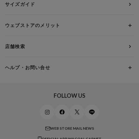
アンダー70
セールから探す
1,000円 ～ 2,000円
サイズガイド
肌着・ニットインナー
サルート
人気スタッフ
Cカップ
アンダー75
2,000円 ～ 3,000円
ソックス・レッグウェア
Yue
すべてのレビューを見る
Dカップ
アンダー80
3,000円 ～ 5,000円
ウェブストアのメリット
パジャマ・ルームウェア
ＹＯＪＯＹ
Eカップ
アンダー85
5,000円 ～ 7,000円
アウターウェア
ワコール
便利なサービス
Fカップ
アンダー90
7,000円 ～ 10,000円
店舗検索
スイムウェア
ワコール／パルファージュ
お得なメールニュース
Gカップ
アンダー95
10,000円 ～ 15,000円
パンプス・シューズ
ワコール／ラゼ
Hカップ
アンダー100
15,000円 ～ 20,000円
ヘルプ・お問い合せ
マタニティ
ワコールサイズオーダー／My Size Collection
Iカップ
アンダー105
20,000円 ～
キッズ・ジュニア
ワコール_ウェブ限定
初めての方へ
Jカップ
アンダー110
スポーツアイテム
ワコール_リラックス＆スリープ
ご利用ガイド
FOLLOW US
ビューティー・コスメ
ワコール_マタニティ
商品に関するご要望
メンズインナーウェア
ワコール／ラブボディ
よくある質問
すべてのアイテムを見る
ブロス バイ ワコールメン
特定商取引法に基づく表記
WEB STORE MAIL NEWS
CW-X
OFFICIAL APP WACOAL CARNET