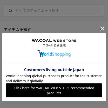
アイテムを探す
カテゴリーから探す
トピックス
ブラジャー
ブランドから探す
ショーツ
ＯＵＲ ＷＡＣＯＡＬ
カップサイズから探す
キレイの知恵袋
ブラジャー&ショーツセット
アンフィ
AAAカップ
アンダーサイズから探す
ブラトップ・カップ付きインナー
ウイング
AAカップ
アンダー60
価格から探す
スタッフレビュー
ガードル・コントロールボトム
ウイング／レシアージュ
Aカップ
アンダー65
ランキングから探す
～1,000円
ランジェリー
ウンナナクール
人気レビュー
Bカップ
アンダー70
セールから探す
1,000円 ～ 2,000円
サイズガイド
肌着・ニットインナー
サルート
人気スタッフ
Cカップ
アンダー75
2,000円 ～ 3,000円
ソックス・レッグウェア
Yue
すべてのレビューを見る
Dカップ