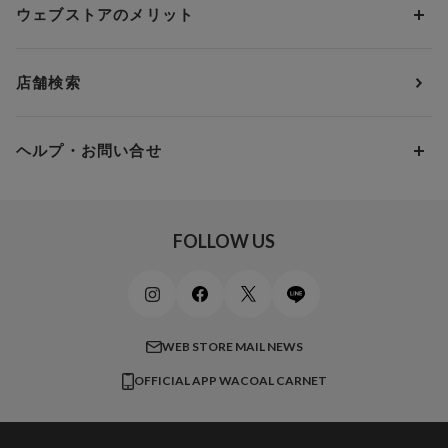
アンダー80
3,000円 ～ 5,000円
ウェブストアのメリット
パジャマ・ルームウェア
ＹＯＪＯＹ
Eカップ
アンダー85
5,000円 ～ 7,000円
アウターウェア
ワコール
便利なサービス
Fカップ
アンダー90
7,000円 ～ 10,000円
店舗検索
スイムウェア
ワコール／パルファージュ
お得なメールニュース
Gカップ
アンダー95
10,000円 ～ 15,000円
パンプス・シューズ
ワコール／ラゼ
Hカップ
アンダー100
15,000円 ～ 20,000円
ヘルプ・お問い合せ
マタニティ
ワコールサイズオーダー／My Size Collection
Iカップ
アンダー105
20,000円 ～
キッズ・ジュニア
ワコール_ウェブ限定
初めての方へ
Jカップ
アンダー110
スポーツアイテム
ワコール_リラックス＆スリープ
ご利用ガイド
FOLLOW US
ビューティー・コスメ
ワコール_マタニティ
商品に関するご要望
メンズインナーウェア
ワコール／ラブボディ
よくある質問
すべてのアイテムを見る
ブロス バイ ワコールメン
特定商取引法に基づく表記
WEB STORE MAIL NEWS
CW-X
OFFICIAL APP WACOAL CARNET
すべてのブランドを見る