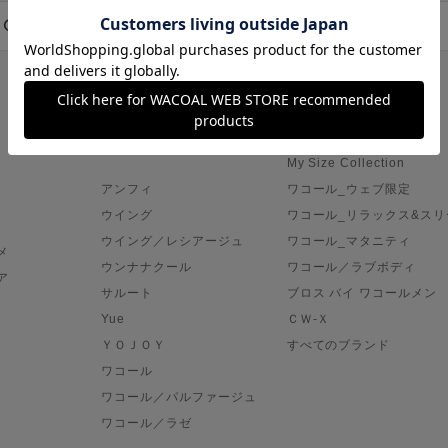
ブランド
ＯＵＲ ＷＡＣＯＡＬ
ワコールサイズオーダー／
My Size Collection
アンフィ
ワコール_ウェブ限定
ウイング
ワコール_リラックス&スリ
ウイング／レシアージュ
ワコール_マタニティ
メ
ウンナナクール
ワコール／ラブボディ
ア
サルート
ブロス バイ ワコールメン
Yue
ＣＷ-Ｘ
ＹＯＪＯＹ
すべてのブランド
ワコール
ワコール／パルファージュ
ワコール／ラゼ