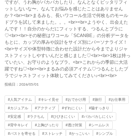
ですが、うわ胸がパカパカしたり、なんとなくピッタリフィ
ットしないな〜、なんてお悩みを感じたことはありません
か？<br><br>まるみも、長いワコール生活で何枚ものモール
ドブラを試して来ました。。。<br><br>ようやく、出会えた
んです！！自分のからだにフィットする、つるんとブラに
♡<br><br>その秘密はワコール「SCANBE」の分析データを
もとに、カップの厚みや設計をサイズ別にパーソナライズ！
<br>サイズや体型特徴に合わせた設計だから今までよりジャ
ストフィットしやすいんだと感じました♡<br><br>1枚は持っ
ていたい、お守りのようなブラ。<br>これからの季節に大活
躍ですね♡<br><br>まるみの必須アイテム♡つるんとしたブ
ラでジャストフィット体験してみてください♪<br><br>
2026/05/01
投稿日：
#人気アイテム
#キレイ見せ
#おでかけ用
#旅行
#お仕事用
#カジュアル
#アクティブ
#ずれにくい
#脇すっきり
#安定感
#ラクちん
#ひびきにくい
#パカパカしにくい
#背中キレイ
#上胸ぴったり
#透け対策
#シームレス
#バストを寄せる
#ストレッチ
#かっこいい
#シンプル