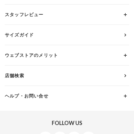
アンダーサイズから探す
ブラトップ・カップ付きインナー
ウイング
AAカップ
アンダー60
価格から探す
スタッフレビュー
ガードル・コントロールボトム
ウイング／レシアージュ
Aカップ
アンダー65
ランキングから探す
～1,000円
ランジェリー
ウンナナクール
人気レビュー
Bカップ
アンダー70
セールから探す
1,000円 ～ 2,000円
サイズガイド
肌着・ニットインナー
サルート
人気スタッフ
Cカップ
アンダー75
2,000円 ～ 3,000円
ソックス・レッグウェア
Yue
すべてのレビューを見る
Dカップ
アンダー80
3,000円 ～ 5,000円
ウェブストアのメリット
パジャマ・ルームウェア
ＹＯＪＯＹ
Eカップ
アンダー85
5,000円 ～ 7,000円
アウターウェア
ワコール
便利なサービス
Fカップ
アンダー90
7,000円 ～ 10,000円
店舗検索
スイムウェア
ワコール／パルファージュ
お得なメールニュース
Gカップ
アンダー95
10,000円 ～ 15,000円
パンプス・シューズ
ワコール／ラゼ
Hカップ
アンダー100
15,000円 ～ 20,000円
ヘルプ・お問い合せ
マタニティ
ワコールサイズオーダー／My Size Collection
Iカップ
アンダー105
20,000円 ～
キッズ・ジュニア
ワコール_ウェブ限定
初めての方へ
Jカップ
アンダー110
スポーツアイテム
ワコール_リラックス＆スリープ
ご利用ガイド
FOLLOW US
ビューティー・コスメ
ワコール_マタニティ
商品に関するご要望