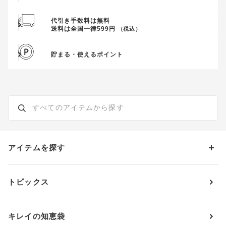
代引き手数料は無料
送料は全国一律599円
（税込）
貯まる・使えるポイント
アイテムを探す
カテゴリーから探す
トピックス
ブラジャー
ブランドから探す
ショーツ
ＯＵＲ ＷＡＣＯＡＬ
カップサイズから探す
キレイの知恵袋
ブラジャー&ショーツセット
アンフィ
AAAカップ