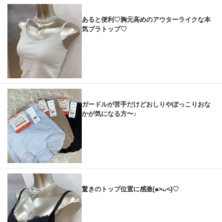
あると便利♡胸元高めのアウターライクな本
気ブラトップ♡
ガードルが苦手だけどおしりやぽっこりおな
かが気になる方〜♪
驚きのトップ位置に感激(๑˃̵ᴗ˂̵)♡