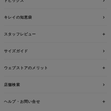
トピックス
ブラジャー
ブランドから探す
ショーツ
ＯＵＲ ＷＡＣＯＡＬ
カップサイズから探す
キレイの知恵袋
ブラジャー&ショーツセット
アンフィ
AAAカップ
アンダーサイズから探す
ブラトップ・カップ付きインナー
ウイング
AAカップ
アンダー60
価格から探す
スタッフレビュー
ガードル・コントロールボトム
ウイング／レシアージュ
Aカップ
アンダー65
ランキングから探す
～1,000円
ランジェリー
ウンナナクール
人気レビュー
Bカップ
アンダー70
セールから探す
1,000円 ～ 2,000円
サイズガイド
肌着・ニットインナー
サルート
人気スタッフ
Cカップ
アンダー75
2,000円 ～ 3,000円
ソックス・レッグウェア
Yue
すべてのレビューを見る
Dカップ
アンダー80
3,000円 ～ 5,000円
ウェブストアのメリット
パジャマ・ルームウェア
ＹＯＪＯＹ
Eカップ
アンダー85
5,000円 ～ 7,000円
アウターウェア
ワコール
便利なサービス
Fカップ
アンダー90
7,000円 ～ 10,000円
店舗検索
スイムウェア
ワコール／パルファージュ
お得なメールニュース
Gカップ
アンダー95
10,000円 ～ 15,000円
パンプス・シューズ
ワコール／ラゼ
Hカップ
アンダー100
15,000円 ～ 20,000円
ヘルプ・お問い合せ
マタニティ
ワコールサイズオーダー／My Size Collection
Iカップ
アンダー105
20,000円 ～