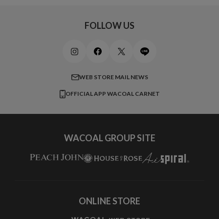
キッズ・ジュニア
ワコール_ウェブ限定
初めての方へ
Jカップ
アンダー110
スポーツアイテム
ワコール_リラックス＆スリープ
ご利用ガイド
FOLLOW US
ビューティー・コスメ
ワコール_マタニティ
商品に関するご要望
メンズインナーウェア
ワコール／ラブボディ
よくある質問
すべてのアイテムを見る
ブロス バイ ワコールメン
特定商取引法に基づく表記
WEB STORE MAIL NEWS
CW-X
OFFICIAL APP WACOAL CARNET
すべてのブランドを見る
WACOAL GROUP SITE
ONLINE STORE