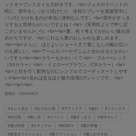
ックオープンスタイル大好きです。<br>フェスやイベントの
時に、背中をしっかり拭けたり、冷却スプレーを直接背中に
バン!!とかけれるのが本当に便利なんです。<br>背中がすっき
りすると気持ちがいいですよね！<br>（実用性よりで申し訳
ございません(>_<)）<br><br>夏、色々考えてかわいい服を諦
めがちですが、<br>これなら夏のおしゃれも楽しめます。
<br><br>さらに、ほどよいショート丈で着こなしの幅が広い
のも嬉しい。<br>アームカバーやデニムと合わせるとかわい
いです☺︎<br><br>カラーもかわいくて<br>・ブルー×レッド
（SXカラー）<br>・イエロー×ブラウン（CRカラー）<br>
<br>と目を引く配色なのにシンプルでコーディネートしやす
い!<br><br>見れば見るほど魅力倍増のTシャツです。<br>
<br><br><br>
2026/04/27
投稿日：
#キレイ見せ
#おでかけ用
#アウトドア
#旅行
#リラックス
#休日用
#推し活
#イベント
#脇すっきり
#背中キレイ
#透け対策
#ナチュラル
#綿100％
#夏の準備
#肌見せファッション
#夏ファッション
#夏におすすめ