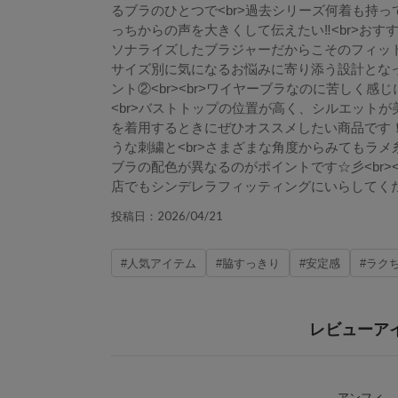
るブラのひとつで<br>過去シリーズ何着も持っています‼
っちからの声を大きくして伝えたい‼︎<br>おすす
ソナライズしたブラジャーだからこそのフィット感
サイズ別に気になるお悩みに寄り添う設計となってい
ント②<br><br>ワイヤーブラなのに苦しく感
<br>バストトップの位置が高く、シルエットが
を着用するときにぜひオススメしたい商品です！<b
うな刺繍と<br>さまざまな角度からみてもラメ
ブラの配色が異なるのがポイントです☆彡<br><
店でもシンデレラフィッティングにいらしてくだ
2026/04/21
投稿日：
#人気アイテム
#脇すっきり
#安定感
#ラク
レビューア
アンフィ