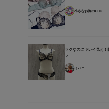
小さなお胸のCHIi
ラクなのにキレイ見え！
ラ
ミハコ