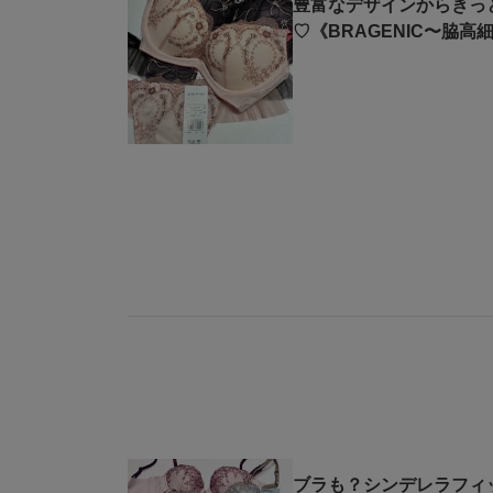
豊富なデザインからきっ
♡《BRAGENIC〜脇
ブラも？シンデレラフィ