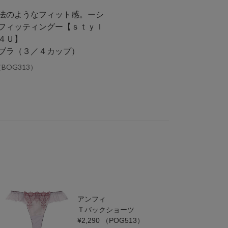
法のようなフィット感。ーシ
フィッティングー【ｓｔｙｌ
４Ｕ】
ブラ（３／４カップ）
BOG313）
アンフィ
Ｔバックショーツ
¥2,290
（POG513）