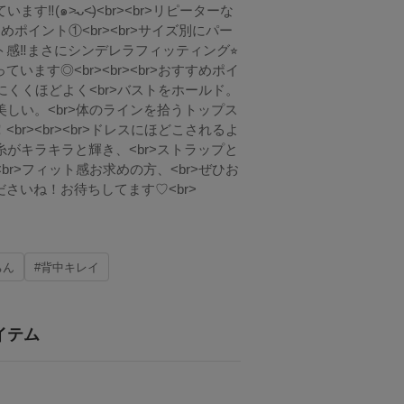
︎(๑˃̵ᴗ˂̵)<br><br>リピーターな
めポイント①<br><br>サイズ別にパー
‼︎まさにシンデレラフィッティング⭐︎
ます◎<br><br><br>おすすめポイ
じにくくほどよく<br>バストをホールド。
美しい。<br>体のラインを拾うトップス
r><br><br>ドレスにほどこされるよ
糸がキラキラと輝き、<br>ストラップと
br>フィット感お求めの方、<br>ぜひお
さいね！お待ちしてます♡<br>
ちん
#背中キレイ
イテム