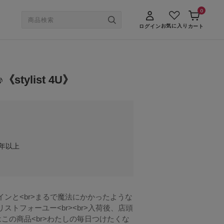
0
お気に入り
ログイン
カート
ylist 4U》
年以上
ザインと<br>まるで魔法にかかったような
タイリストフォーユー<br><br>入荷後、店頭
実はこの商品<br>わたしの毎日つけたくな