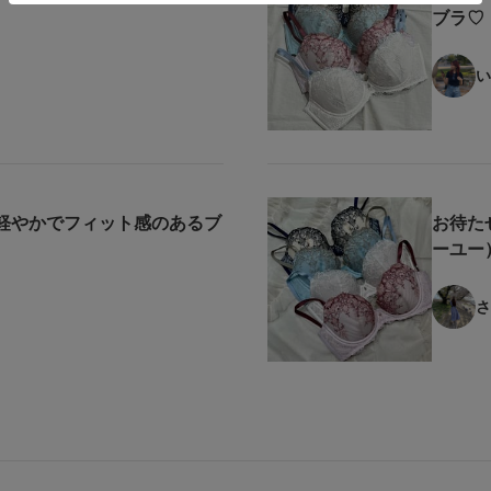
ブラ♡
い
軽やかでフィット感のあるブ
お待たせ
ーユー
さ