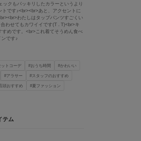
やチェックもパッキリしたカラーというより
です♪<br><br>あと、アクセントに
r><br>わたしはタップパンツすごくい
せてもカワイイです(T . T)<br>キ
すめです。<br>これ着てそうめん食べ
インです♪
セットコーデ
#おうち時間
#かわいい
#アラサー
#スタッフのおすすめ
店頭おすすめ
#夏ファッション
イテム