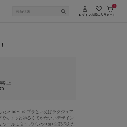
0
お気に入り
ログイン
カート
！
年以上
70
♪<br><br>ブラといえばラグジュア
プでちょっとゆるくてかわいいデザイン
ャミソールにタップパンツ<br>全部揃えた