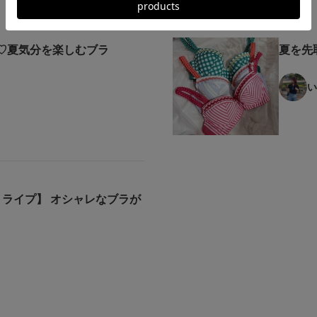
♡夏気分を楽しむブラ
夏を先
い
トライプ】 オシャレなブラが