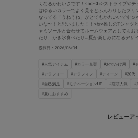
くなるかわいさです！<br><br>ストライプ
はゆるいカラーでよく見るとふんわりしたプリント
なってる「うねうね」がとてもかわいいです☺︎<b
いな〜！と思いました！！<br>推しのTシャツと合わ
ャミソールと合わせてルームウェアとしてもおす
たり、かき氷食べたり...夏が楽しみになるデザ
2026/06/04
投稿日：
#人気アイテム
#カラー充実
#おでかけ用
#
#アラフォー
#アラフィフ
#ティーン
#20代
#自己満足
#モチベーションUP
#店頭人気
#
#夏におすすめ
レビューア