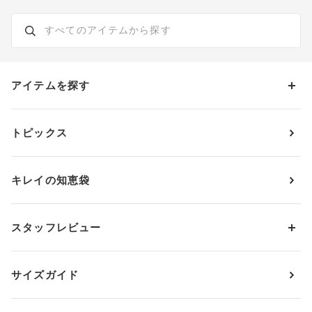
アイテムを探す
カテゴリーから探す
トピックス
ブラジャー
ブランドから探す
ショーツ
ＯＵＲ ＷＡＣＯＡＬ
カップサイズから探す
キレイの知恵袋
ブラジャー&ショーツセット
アンフィ
AAAカップ
アンダーサイズから探す
ブラトップ・カップ付きインナー
ウイング
AAカップ
アンダー60
価格から探す
スタッフレビュー
ガードル・コントロールボトム
ウイング／レシアージュ
Aカップ
アンダー65
ランキングから探す
～1,000円
ランジェリー
ウンナナクール
人気レビュー
Bカップ
アンダー70
セールから探す
1,000円 ～ 2,000円
サイズガイド
肌着・ニットインナー
サルート
人気スタッフ
Cカップ
アンダー75
2,000円 ～ 3,000円
ソックス・レッグウェア
Yue
すべてのレビューを見る
Dカップ