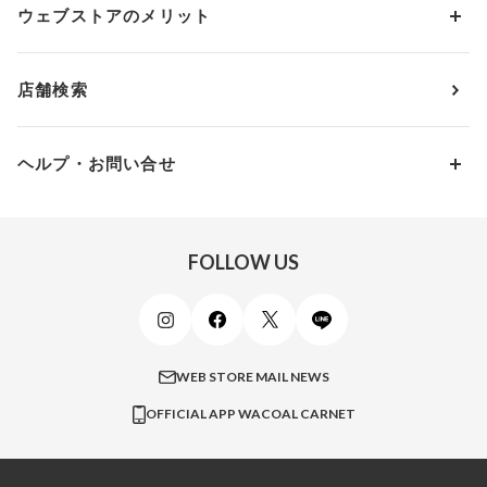
アンダー80
3,000円 ～ 5,000円
ウェブストアのメリット
パジャマ・ルームウェア
ＹＯＪＯＹ
Eカップ
アンダー85
5,000円 ～ 7,000円
アウターウェア
ワコール
便利なサービス
Fカップ
アンダー90
7,000円 ～ 10,000円
店舗検索
スイムウェア
ワコール／パルファージュ
お得なメールニュース
Gカップ
アンダー95
10,000円 ～ 15,000円
パンプス・シューズ
ワコール／ラゼ
Hカップ
アンダー100
15,000円 ～ 20,000円
ヘルプ・お問い合せ
マタニティ
ワコールサイズオーダー／My Size Collection
Iカップ
アンダー105
20,000円 ～
キッズ・ジュニア
ワコール_ウェブ限定
初めての方へ
Jカップ
アンダー110
スポーツアイテム
ワコール_リラックス＆スリープ
ご利用ガイド
FOLLOW US
ビューティー・コスメ
ワコール_マタニティ
商品に関するご要望
メンズインナーウェア
ワコール／ラブボディ
よくある質問
すべてのアイテムを見る
ブロス バイ ワコールメン
特定商取引法に基づく表記
WEB STORE MAIL NEWS
CW-X
OFFICIAL APP WACOAL CARNET
すべてのブランドを見る