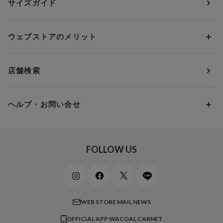
サイズガイド
肌着・ニットインナー
サルート
人気スタッフ
Cカップ
アンダー75
2,000円 ～ 3,000円
ソックス・レッグウェア
Yue
すべてのレビューを見る
Dカップ
アンダー80
3,000円 ～ 5,000円
ウェブストアのメリット
パジャマ・ルームウェア
ＹＯＪＯＹ
Eカップ
アンダー85
5,000円 ～ 7,000円
アウターウェア
ワコール
便利なサービス
Fカップ
アンダー90
7,000円 ～ 10,000円
店舗検索
スイムウェア
ワコール／パルファージュ
お得なメールニュース
Gカップ
アンダー95
10,000円 ～ 15,000円
パンプス・シューズ
ワコール／ラゼ
Hカップ
アンダー100
15,000円 ～ 20,000円
ヘルプ・お問い合せ
マタニティ
ワコールサイズオーダー／My Size Collection
Iカップ
アンダー105
20,000円 ～
キッズ・ジュニア
ワコール_ウェブ限定
初めての方へ
Jカップ
アンダー110
スポーツアイテム
ワコール_リラックス＆スリープ
ご利用ガイド
FOLLOW US
ビューティー・コスメ
ワコール_マタニティ
商品に関するご要望
メンズインナーウェア
ワコール／ラブボディ
よくある質問
すべてのアイテムを見る
ブロス バイ ワコールメン
特定商取引法に基づく表記
WEB STORE MAIL NEWS
CW-X
OFFICIAL APP WACOAL CARNET