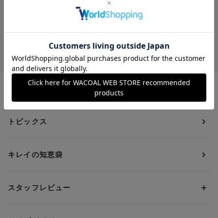
アイテムを探す
カテゴリーから探す
トピックス
ブラジャー
ブランドから探す
ショーツ
ＯＵＲ ＷＡＣＯＡＬ
カップサイズから探す
キレイの知恵袋
ブラジャー&ショーツセット
アンフィ
AAAカップ
アンダーサイズから探す
ブラトップ・カップ付きインナー
ウイング
AAカップ
アンダー60
価格から探す
スタッフレビュー
ガードル・コントロールボトム
ウイング／レシアージュ
Aカップ
アンダー65
ランキングから探す
～1,000円
ランジェリー
ウンナナクール
人気レビュー
Bカップ
アンダー70
セールから探す
1,000円 ～ 2,000円