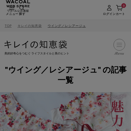
0
メニュー
探す
ログイン
カート
TOP
キレイの知恵袋
ウイング／レシアージュ
Menu
美的好奇心をつむぐ ライフスタイルと美のヒント
"ウイング／レシアージュ" の記事
一覧