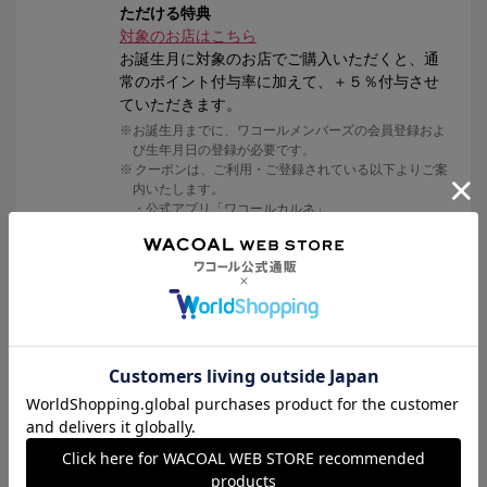
ただける特典
対象のお店はこちら
お誕生月に対象のお店でご購入いただくと、通
常のポイント付与率に加えて、＋５％付与させ
ていただきます。
お誕生月までに、ワコールメンバーズの会員登録およ
び生年月日の登録が必要です。
クーポンは、ご利用・ご登録されている以下よりご案
内いたします。
・公式アプリ「ワコールカルネ」
・ワコールメンバーズメールニュース
・ワコールウェブストアメールニュース
便利な履歴機能
購入履歴、試着履歴、採寸履歴、3Dボディデー
タの記録を時系列で管理
情報配信サービス
セール情報や会員限定イベントなどのお得な情
報をご案内