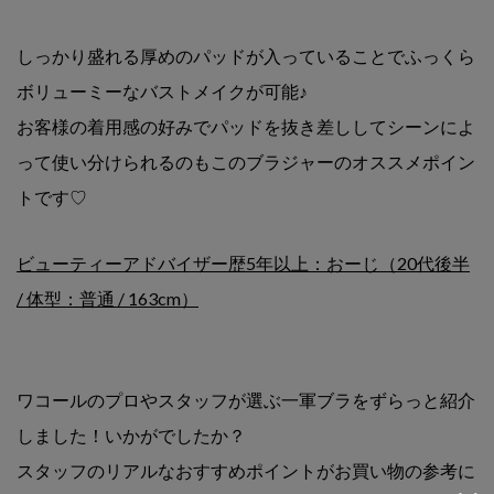
しっかり盛れる厚めのパッドが入っていることで
ふっくら
ボリューミーなバストメイクが可能♪
お客様の着用感の好みでパッドを抜き差しして
シーンによ
って使い分けられるのも
このブラジャーのオススメポイン
トです♡
ビューティーアドバイザー歴5年以上：おーじ（20代後半
/ 体型：普通 / 163cm）
ワコールのプロやスタッフが選ぶ一軍ブラをずらっと紹介
しました！いかがでしたか？
スタッフのリアルなおすすめポイントがお買い物の参考に