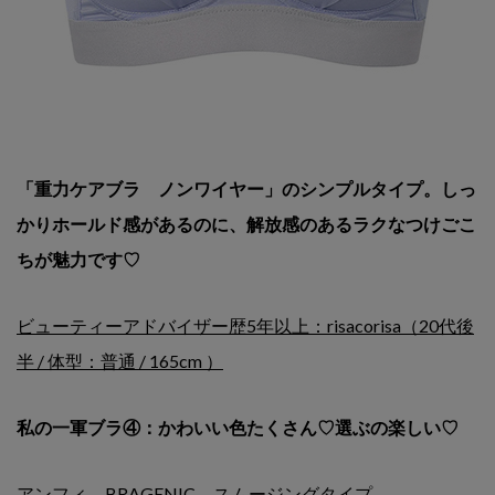
「重力ケアブラ ノンワイヤー」のシンプルタイプ。しっ
かりホールド感があるのに、解放感のあるラクなつけごこ
ちが魅力です♡
ビューティーアドバイザー歴5年以上：risacorisa（20代後
半 / 体型：普通 / 165cm ）
私の一軍ブラ④：かわいい色たくさん♡選ぶの楽しい♡
アンフィ BRAGENIC スムージングタイプ