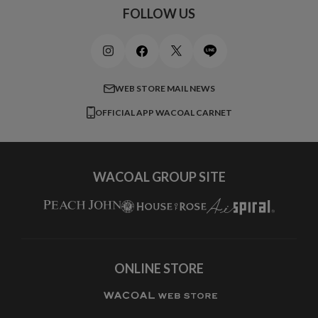
スポーツアイテム
ワコール_リラックス＆スリープ
ご利用ガイド
FOLLOW US
ビューティー・コスメ
ワコール_マタニティ
商品に関するご要望
メンズインナーウェア
ワコール／ラブボディ
よくある質問
すべてのアイテムを見る
ブロス バイ ワコールメン
特定商取引法に基づく表記
WEB STORE MAIL NEWS
CW-X
OFFICIAL APP WACOAL CARNET
すべてのブランドを見る
WACOAL GROUP SITE
ONLINE STORE