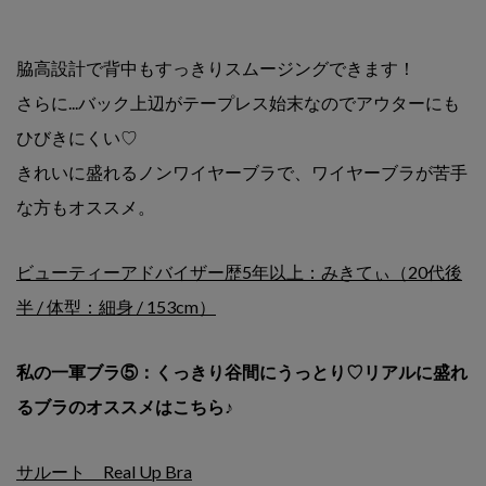
脇高設計で背中もすっきりスムージングできます！
さらに...バック上辺がテープレス始末なのでアウターにも
ひびきにくい♡
きれいに盛れるノンワイヤーブラで、ワイヤーブラが苦手
な方もオススメ。
ビューティーアドバイザー歴5年以上：みきてぃ（20代後
半 / 体型：細身 / 153cm）
私の一軍ブラ⑤：くっきり谷間にうっとり♡リアルに盛れ
るブラのオススメはこちら♪
サルート Real Up Bra