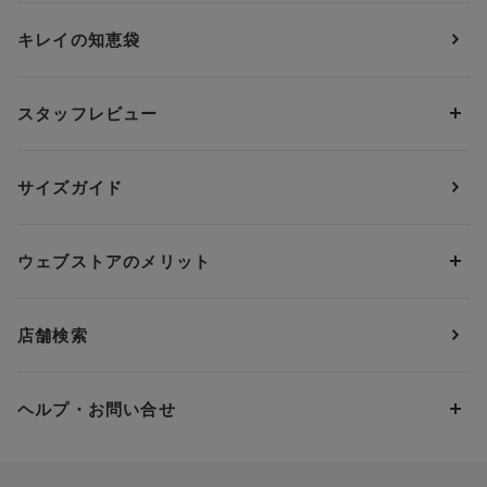
ショーツ
ＯＵＲ ＷＡＣＯＡＬ
カップサイズから探す
キレイの知恵袋
ブラジャー&ショーツセット
アンフィ
AAAカップ
アンダーサイズから探す
ブラトップ・カップ付きインナー
ウイング
AAカップ
アンダー60
価格から探す
スタッフレビュー
ガードル・コントロールボトム
ウイング／レシアージュ
Aカップ
アンダー65
ランキングから探す
～1,000円
ランジェリー
ウンナナクール
人気レビュー
Bカップ
アンダー70
セールから探す
1,000円 ～ 2,000円
サイズガイド
肌着・ニットインナー
サルート
人気スタッフ
Cカップ
アンダー75
2,000円 ～ 3,000円
ソックス・レッグウェア
Yue
すべてのレビューを見る
Dカップ
アンダー80
3,000円 ～ 5,000円
ウェブストアのメリット
パジャマ・ルームウェア
ＹＯＪＯＹ
Eカップ
アンダー85
5,000円 ～ 7,000円
アウターウェア
ワコール
便利なサービス
Fカップ
アンダー90
7,000円 ～ 10,000円
店舗検索
スイムウェア
ワコール／パルファージュ
お得なメールニュース
Gカップ
アンダー95
10,000円 ～ 15,000円
パンプス・シューズ
ワコール／ラゼ
Hカップ
アンダー100
15,000円 ～ 20,000円
ヘルプ・お問い合せ
マタニティ
ワコールサイズオーダー／My Size Collection
Iカップ
アンダー105
20,000円 ～
キッズ・ジュニア
ワコール_ウェブ限定
初めての方へ
Jカップ
アンダー110