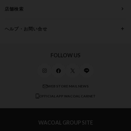
アウターウェア
ワコール
便利なサービス
Fカップ
アンダー90
7,000円 ～ 10,000円
店舗検索
スイムウェア
ワコール／パルファージュ
お得なメールニュース
Gカップ
アンダー95
10,000円 ～ 15,000円
パンプス・シューズ
ワコール／ラゼ
Hカップ
アンダー100
15,000円 ～ 20,000円
ヘルプ・お問い合せ
マタニティ
ワコールサイズオーダー／My Size Collection
Iカップ
アンダー105
20,000円 ～
キッズ・ジュニア
ワコール_ウェブ限定
初めての方へ
Jカップ
アンダー110
スポーツアイテム
ワコール_リラックス＆スリープ
ご利用ガイド
FOLLOW US
ビューティー・コスメ
ワコール_マタニティ
商品に関するご要望
メンズインナーウェア
ワコール／ラブボディ
よくある質問
すべてのアイテムを見る
ブロス バイ ワコールメン
特定商取引法に基づく表記
WEB STORE MAIL NEWS
CW-X
OFFICIAL APP WACOAL CARNET
すべてのブランドを見る
WACOAL GROUP SITE