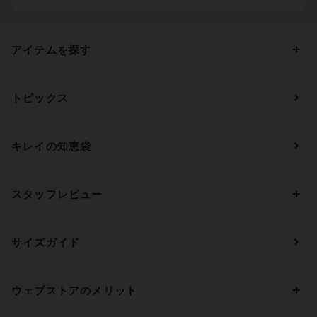
アイテムを探す
カテゴリーから探す
トピックス
ブラジャー
ブランドから探す
ショーツ
ＯＵＲ ＷＡＣＯＡＬ
カップサイズから探す
キレイの知恵袋
ブラジャー&ショーツセット
アンフィ
AAAカップ
アンダーサイズから探す
ブラトップ・カップ付きインナー
ウイング
AAカップ
アンダー60
価格から探す
スタッフレビュー
ガードル・コントロールボトム
ウイング／レシアージュ
Aカップ
アンダー65
ランキングから探す
～1,000円
ランジェリー
ウンナナクール
人気レビュー
Bカップ
アンダー70
セールから探す
1,000円 ～ 2,000円
サイズガイド
肌着・ニットインナー
サルート
人気スタッフ
Cカップ
アンダー75
2,000円 ～ 3,000円
ソックス・レッグウェア
Yue
すべてのレビューを見る
Dカップ
アンダー80
3,000円 ～ 5,000円
ウェブストアのメリット
パジャマ・ルームウェア
ＹＯＪＯＹ
Eカップ
アンダー85
5,000円 ～ 7,000円