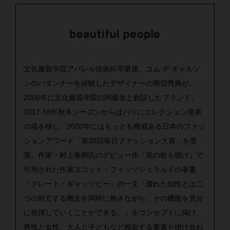
文化服装学院アパレル技術科卒業後、コム デ ギャルソ
ンのパタンナーを経験したデザイナーの熊切秀典が、
2006年に文化服装学院の同級生と創設したブランド。
2017-18年秋冬シーズンからはパリにコレクション発表
の場を移し、2020年にはもっとも権威ある日本のファッ
ションアワード「第38回毎日ファッション大賞」を受
賞。作家・村上春樹氏のデビュー作『風の歌を聴け』で
引用された作家スコット・フィッツジェラルドの著書
『グレート・ギャッツビー』の一文「優れた知性とは二
つの対立する概念を同時に抱きながら、その機能を充分
に発揮していくことができる。」をコンセプトに掲げ、
男性と女性、大人と子どもなど相反する要素を掛け合わ