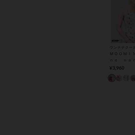
ウンナナクー
ＭＯＯＭＩ
ｎｅ ｎａ
ｏｏｌ カ
¥3,960
キャミソー