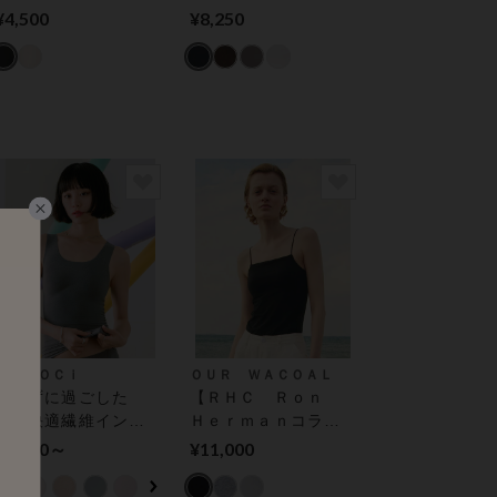
気ブラキャミ。いつ
ー トップス（カッ
¥4,500
¥8,250
でもジャストブラキ
プ付き）
ャミソールコンフォ
ート カップ付インナ
ー
ＧＯＣＯＣｉ
ＯＵＲ ＷＡＣＯＡＬ
ムレずに過ごした
【ＲＨＣ Ｒｏｎ
い！快適繊維インナ
Ｈｅｒｍａｎコラ
ー ＧＯＣＯＣｉ
ボ】カップインキャ
¥5,170～
¥11,000
（ゴコチ） カップ付
ミソール アウター
きインナー
トップス（カップ付