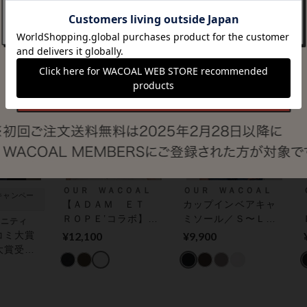
¥8,800
アウター トップス
（カップ付き）
ＯＵＲ ＷＡＣＯＡＬ
ＯＵＲ ＷＡＣＯＡＬ
キャンペー
【ＡＤＡＭ ＥＴ
カップインベアキャ
ＲＯＰＥ’コラボ】カ
ミソール／Ｓ〜Ｌ＋
タニティ
ップインベアテレコ
アウター トップス
コミ大賞
¥12,100
¥9,900
タンクトップ アウタ
（カップ付き）
大賞受
ー トップス（カッ
授乳しや
プ付き）
ップ★Ａ
ブラトッ