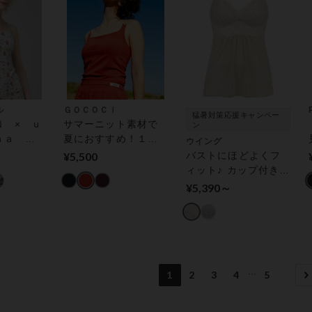
ル
ＧＯＣＯＣｉ
猛暑対策応援キャンペー
Ｎ × ｕ
サマーニット素材で
ン
ｎａ ｃ
夏におすすめ！１枚
ウイング
ップ付き
でも、レイヤードス
¥5,500
バストにほどよくフ
ル
タイルでも♪ ブラトッ
ィット♪ カップ付きイ
プ
ンナー
¥5,390～
...
1
2
3
4
5