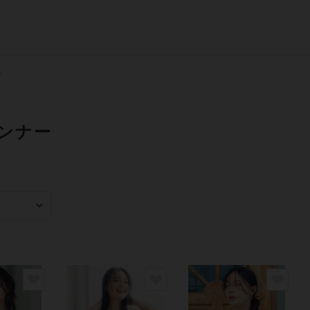
ー
ンナー
み