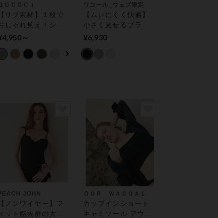
ＧＯＣＯＣｉ
ワコール_ウェブ限定
【リブ素材】１枚で
【ムレにくく快適】
おしゃれ見え！シャ
小さく見せるブラト
ツやシースルーとの
ップ カップ付きイン
¥4,950～
¥6,930
着合わせにも カップ
ナー
付きインナー
PEACH JOHN
ＯＵＲ ＷＡＣＯＡＬ
【ノンワイヤー】フ
カップインショート
ィット感抜群の大人
キャミソール アウタ