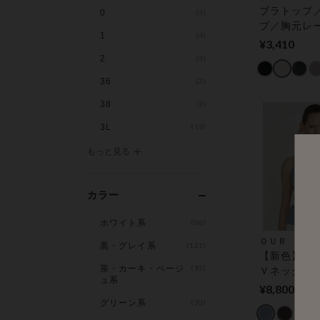
ブラトップ
0
(3)
ブ／胸元レ
1
(4)
インでアウ
¥3,410
ク／背中の
2
(3)
っきり【シ
36
(2)
ラトップ】 
きインナー
38
(2)
3L
(19)
もっと見る
カラー
ホワイト系
(66)
ＯＵＲ ＷＡ
黒・グレイ系
(121)
【新色】カ
茶・カーキ・ベージ
(97)
Ｖネックキ
ュ系
ル アウター
¥8,800
ス（カップ
グリーン系
(30)