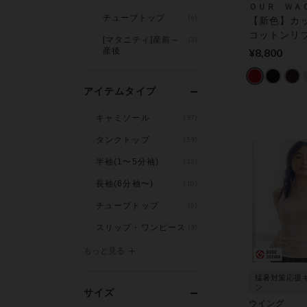
ＯＵＲ ＷＡ
チューブトップ
(6)
【新色】カ
コットンリ
[マタニティ]産前～
(3)
トップ／Ｓ〜
産後
¥8,800
ウター ト
（カップ付
アイテムタイプ
キャミソール
(97)
タンクトップ
(59)
半袖(1〜5分袖)
(12)
長袖(6分袖〜)
(10)
チューブトップ
(6)
スリップ・ワンピース
(9)
もっと見る
猛暑対策応援
ン
サイズ
ウイング