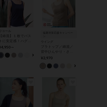
ワコール
猛暑対策応援キャンペー
【綿混】１枚でバス
ン
トに安定感！ハグす
ウイング
るブラトップ カップ
¥4,950～
ブラトップ／綿混／
付きインナー
背中ひんやり・さら
っと快適／Ｓ〜５Ｌ
¥2,970
【シンクロブラトッ
プ】 カップ付きイン
ナー