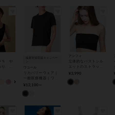
 マタニ
ップ（産
アンフィ
猛暑対策応援キャンペー
０％ や
立体的なバストシル
ン
わり Ｇ
エットのストラップ
ワコール
（ゴコ
レスブラ（ノンワイ
リカバリーウェア｜
¥3,990
ップ
ヤーブラ） ベアトッ
一般医療機器｜ワコ
プ
ール ＆ＲＥＣＯＶ
¥12,100～
ＥＲＹ おでかけ
やオフィスカジュア
ルにも ブラトップ
（３分袖）