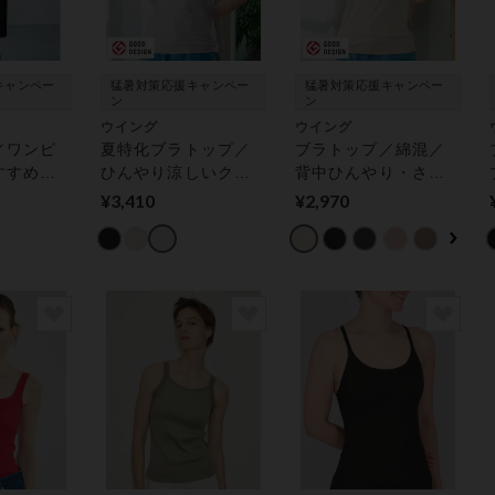
キャンペー
猛暑対策応援キャンペー
猛暑対策応援キャンペー
ン
ン
ウイング
ウイング
／ワンピ
夏特化ブラトップ／
ブラトップ／綿混／
すすめ／
ひんやり涼しいクー
背中ひんやり・さら
り・さら
ルメッシュタイプ／
っと快適／Ｓ〜４Ｌ
¥3,410
¥2,970
スリップ
汗取り付き／抗菌防
【シンクロブラトッ
ブラワン
臭加工【シンクロブ
プ】アンダーがラク
付きイン
ラトップ】 ブラトッ
カップ付きインナー
プ