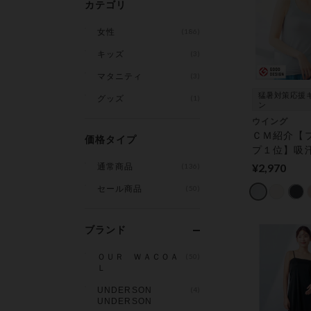
カテゴリ
女性
(186)
キッズ
(3)
マタニティ
(3)
猛暑対策応援
グッズ
(1)
ン
ウイング
ＣＭ紹介【
価格タイプ
プ１位】吸
背中もひん
¥2,970
通常商品
(136)
い【シンク
セール商品
(50)
ップ】★近
ん着用★ カ
インナー
ブランド
ＯＵＲ ＷＡＣＯＡ
(50)
Ｌ
UNDERSON
(4)
UNDERSON