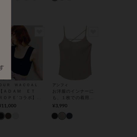
き）
ＯＵＲ ＷＡＣＯＡＬ
アンフィ
【ＡＤＡＭ ＥＴ
お洋服のインナーに
ＲＯＰＥ’コラボ】カ
も、１枚での着用も
ップインベアテレコ
ＯＫ！ ブラトップ
¥11,000
¥3,990
ショートタンクトッ
プ アウター トップ
ス（カップ付き）