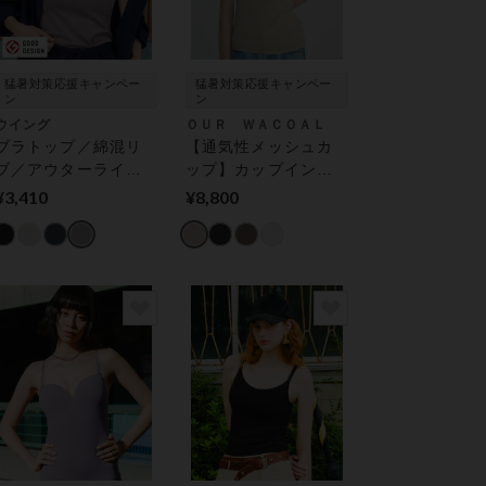
猛暑対策応援キャンペー
猛暑対策応援キャンペー
ン
ン
ウイング
ＯＵＲ ＷＡＣＯＡＬ
ブラトップ／綿混リ
【通気性メッシュカ
ブ／アウターライク
ップ】カップインタ
／胸元高め【シンク
ンクトップ アウタ
¥3,410
¥8,800
ロブラトップ】★近
ー トップス（カッ
藤千尋さん着用★ カ
プ付き）
ップ付きインナー