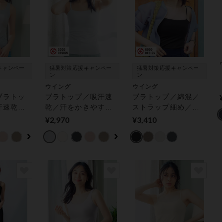
キャンペー
猛暑対策応援キャンペー
猛暑対策応援キャンペー
ン
ン
ウイング
ウイング
ブラトッ
ブラトップ／吸汗速
ブラトップ／綿混／
汗速乾／
乾／汗をかきやすい
ストラップ細め／背
やり涼し
背中もひんやり涼し
中ひんやり・さらっ
¥2,970
¥3,410
ロブラト
い／Ｓ〜４Ｌ展開
と快適【シンクロブ
藤千尋さ
【シンクロブラトッ
ラトップ】★近藤千
ップ付き
プ】 カップ付きイン
尋さん着用 カップ付
ナー
きインナー