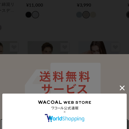
ボ】カップインアメ
魅せアウターとの組
／綿混リ
¥11,000
¥3,990
リカンスリーブタン
み合わせにも♪ ブラト
ースデザ
クトップ アウター
ップ
ターライ
トップス（カップ付
ラインす
き）
ンクロブ
カップ付
ＣＯＡＬ
アンフィ
猛暑対策応援キャンペー
ップイン
ストラップの取りは
ン
ャミソー
ずしができるブラト
ＯＵＲ ＷＡＣＯＡＬ
 トップ
ップ ベアトップ
【通気性メッシュカ
¥3,990
付き）
ップ】カップインＶ
ネックキャミソール