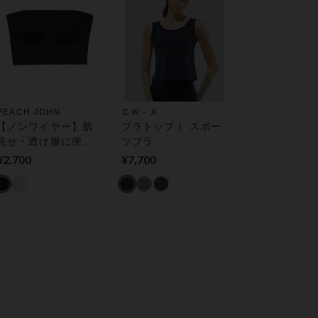
PEACH JOHN
ＣＷ－Ｘ
【ノンワイヤー】肌
ブラトップ｜ スポー
見せ・透け服に便
ツブラ
利！超シンプルなカ
¥2,700
¥7,700
ップ付きチューブト
ップ。クロップトブ
ラチューブ カップ付
きインナー