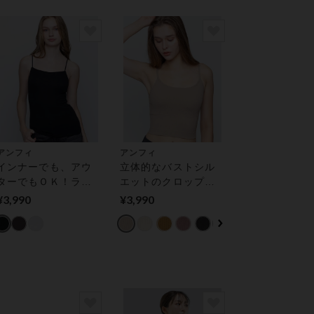
アンフィ
アンフィ
インナーでも、アウ
立体的なバストシル
ターでもＯＫ！ラク
エットのクロップド
にバストメイクでき
丈 ブラトップ
¥3,990
¥3,990
る ブラトップ