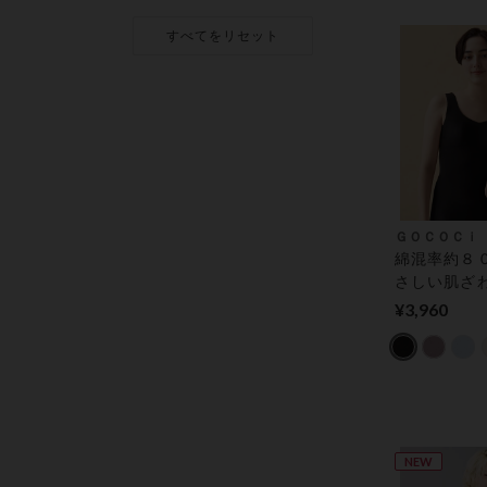
プｆｏｒママ
ティブラト
すべてをリセット
前・産後）
ＧＯＣＯＣｉ
綿混率約８
さしい肌ざ
ＯＣＯＣｉ
¥3,960
チ） ブラト
NEW