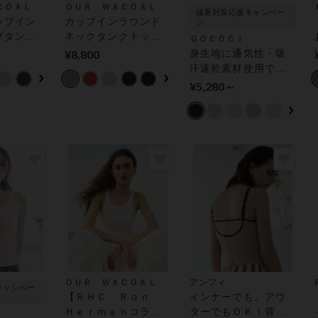
ＣＯＡＬ
ＯＵＲ ＷＡＣＯＡＬ
猛暑対策応援キャンペー
ップイン
カップインラウンド
ン
ブタンク
ネックタンクトップ
ＧＯＣＯＣｉ
Ｌ＋ ア
アウター トップス
¥8,800
身生地に通気性・吸
ップス
（カップ付き）
汗速乾素材使用で、
き）
快適な肌ざわり【涼
¥5,280～
感】 カップ付きイン
ナー
ＯＵＲ ＷＡＣＯＡＬ
アンフィ
キャンペー
【ＲＨＣ Ｒｏｎ
インナーでも、アウ
Ｈｅｒｍａｎコラ
ターでもＯＫ！背中