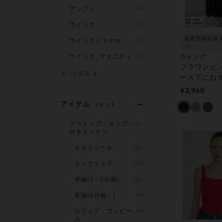
アンフィ
(18)
ウイング
(21)
猛暑対策応援
ウイング／ツヤカ
(1)
ン
ウイング_マタニティ
(1)
ウイング
ブラワンピ
もっと見る
ース下にお
背中ひんや
¥3,960
っと快適／
アイテム
リセット
【シンクロ
ピ】 カップ
ブラトップ・カップ
(186)
ナー
付きインナー
キャミソール
(97)
タンクトップ
(59)
半袖(1～5分袖)
(12)
長袖(6分袖～)
(9)
スリップ・ワンピー
(9)
ス