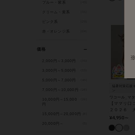
ブルー・紫系
(49)
クリーム・黄系
(13)
ピンク系
(29)
赤・オレンジ系
(24)
価格
2,000円～3,000円
(31)
3,000円～5,000円
(53)
5,000円～7,000円
(45)
猛暑対策応援
7,000円～10,000円
(28)
ン
ワコール_マ
10,000円～15,000
(26)
【ママリ口
円
２０２６ 
15,000円～20,000円
(8)
賞】快適！
¥4,950～
すいブラト
20,000円～
(3)
ｉｒスルー