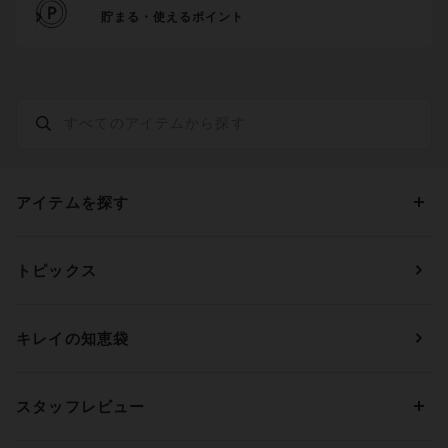
貯まる・使えるポイント
アイテムを探す
カテゴリーから探す
トピックス
ブラジャー
ブランドから探す
ショーツ
ＯＵＲ ＷＡＣＯＡＬ
カップサイズから探す
キレイの知恵袋
ブラジャー&ショーツセット
アンフィ
AAAカップ
アンダーサイズから探す
ブラトップ・カップ付きインナー
ウイング
AAカップ
アンダー60
価格から探す
スタッフレビュー
ガードル・コントロールボトム
ウイング／レシアージュ
Aカップ
アンダー65
ランキングから探す
～1,000円