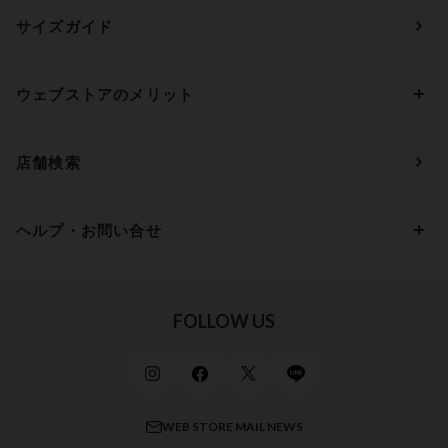
ランジェリー
ウンナナクール
人気レビュー
Bカップ
アンダー70
セールから探す
1,000円 ～ 2,000円
サイズガイド
肌着・ニットインナー
サルート
人気スタッフ
Cカップ
アンダー75
2,000円 ～ 3,000円
ソックス・レッグウェア
Yue
すべてのレビューを見る
Dカップ
アンダー80
3,000円 ～ 5,000円
ウェブストアのメリット
パジャマ・ルームウェア
ＹＯＪＯＹ
Eカップ
アンダー85
5,000円 ～ 7,000円
アウターウェア
ワコール
便利なサービス
Fカップ
アンダー90
7,000円 ～ 10,000円
店舗検索
スイムウェア
ワコール／パルファージュ
お得なメールニュース
Gカップ
アンダー95
10,000円 ～ 15,000円
パンプス・シューズ
ワコール／ラゼ
Hカップ
アンダー100
15,000円 ～ 20,000円
ヘルプ・お問い合せ
マタニティ
ワコールサイズオーダー／My Size Collection
Iカップ
アンダー105
20,000円 ～
キッズ・ジュニア
ワコール_ウェブ限定
初めての方へ
Jカップ
アンダー110
スポーツアイテム
ワコール_リラックス＆スリープ
ご利用ガイド
FOLLOW US
ビューティー・コスメ
ワコール_マタニティ
商品に関するご要望
メンズインナーウェア
ワコール／ラブボディ
よくある質問
すべてのアイテムを見る
ブロス バイ ワコールメン
特定商取引法に基づく表記
WEB STORE MAIL NEWS