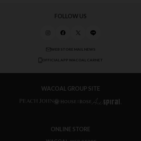
キッズ・ジュニア
ワコール_ウェブ限定
初めての方へ
Jカップ
アンダー110
スポーツアイテム
ワコール_リラックス＆スリープ
ご利用ガイド
FOLLOW US
ビューティー・コスメ
ワコール_マタニティ
商品に関するご要望
メンズインナーウェア
ワコール／ラブボディ
よくある質問
すべてのアイテムを見る
ブロス バイ ワコールメン
特定商取引法に基づく表記
WEB STORE MAIL NEWS
CW-X
OFFICIAL APP WACOAL CARNET
すべてのブランドを見る
WACOAL GROUP SITE
ONLINE STORE