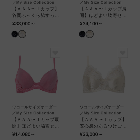
／My Size Collection
／My Size Collection
【ＡＡＡ〜Ｉカップ】
【ＡＡＡ〜Ｊカップ展
谷間ふっくら脇すっき
開】ほどよい脇寄せと
り ３／４カップブラ
自然なまるみ ４／５
¥33,000～
¥34,100～
カップブラ
ワコールサイズオーダー
ワコールサイズオーダー
／My Size Collection
／My Size Collection
【ＡＡＡ〜Ｊカップ展
【ＡＡＡ〜Ｉカップ】
開】ほどよい脇寄せと
安心感のあるつけごこ
自然なまるみ ４／５
ち フルカップブラ
¥14,080～
¥33,000～
カップブラ