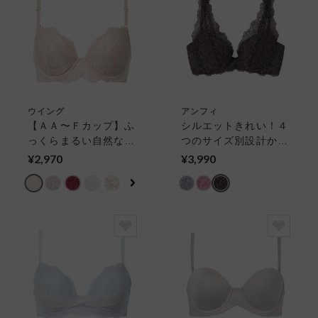
ウイング
アンフィ
【ＡＡ〜Ｆカップ】ふ
シルエットきれい！４
っくらまるい自然な谷
つのサイズ別設計から
間をメイク〈ナチュラ
生まれたあなたのため
¥2,970
¥3,990
ルアップブラ〉 ３／
のブラ【ｓｔｙｌｉｓ
４カップブラ
ｔ ４Ｕ】 ワイヤー
ブラ（３／４カップ）