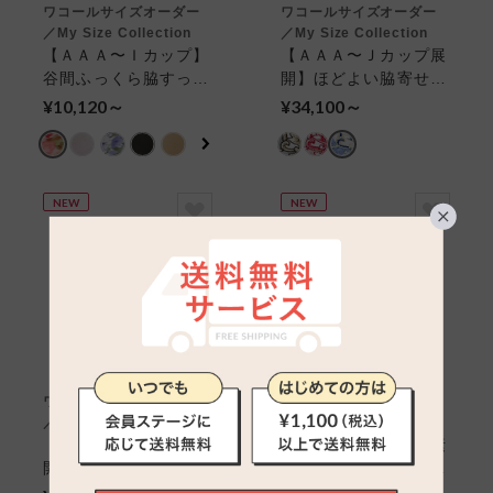
ワコールサイズオーダー
ワコールサイズオーダー
／My Size Collection
／My Size Collection
【ＡＡＡ〜Ｉカップ】
【ＡＡＡ〜Ｊカップ展
谷間ふっくら脇すっき
開】ほどよい脇寄せと
り ３／４カップブラ
自然なまるみ ４／５
¥10,120～
¥34,100～
カップブラ
NEW
NEW
ワコールサイズオーダー
ワコールサイズオーダー
／My Size Collection
／My Size Collection
【ＡＡＡ〜Ｊカップ展
カップ肌側吸汗速乾素
開】ほどよい脇寄せと
材【ＡＡＡ〜Ｊカップ
自然なまるみ ４／５
展開】ほどよい脇寄せ