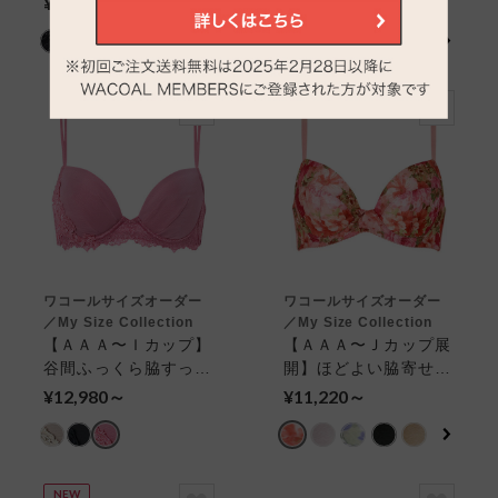
¥12,320～
¥12,430～
カップブラ
と自然なまるみ ４／
５カップブラ
NEW
ワコールサイズオーダー
ワコールサイズオーダー
／My Size Collection
／My Size Collection
【ＡＡＡ〜Ｉカップ】
【ＡＡＡ〜Ｊカップ展
谷間ふっくら脇すっき
開】ほどよい脇寄せと
り ３／４カップブラ
自然なまるみ ４／５
¥12,980～
¥11,220～
カップブラ
NEW