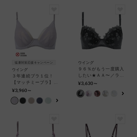
ウイング
猛暑対策応援キャンペーン
９６％がもう一度購入
ウイング
したい★ＡＡ〜／ラク
３年連続ブラ１位！
なのに、ほどよく盛れ
【マッチミーブラ】こ
¥3,630～
る。【ナチュラルアッ
こちよくフィット！カ
¥3,960～
プブラ】 ３／４カッ
ップ浮きが気になる方
プブラ
におすすめ ３／４カ
ップブラ