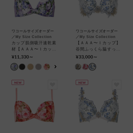
ワコールサイズオーダー
ワコールサイズオーダー
／My Size Collection
／My Size Collection
カップ肌側吸汗速乾素
【ＡＡＡ〜Ｉカップ】
材【ＡＡＡ〜Ｉカッ
谷間ふっくら脇すっき
プ】谷間ふっくら脇す
り ３／４カップブラ
¥11,330～
¥33,000～
っきり ３／４カップ
ブラ
NEW
NEW