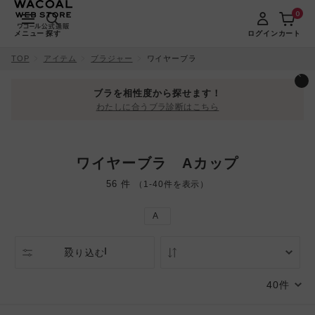
0
メニュー
探す
ログイン
カート
TOP
アイテム
ブラジャー
ワイヤーブラ
ブラを相性度から探せます！
わたしに合うブラ診断はこちら
ワイヤーブラ Aカップ
56 件
（1-40件を表示）
A
絞り込む
人気順