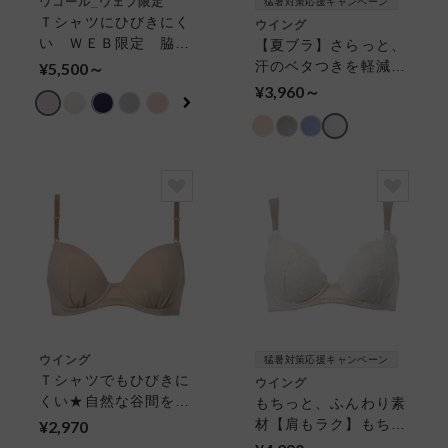
ワコール_ウェブ限定
猛暑対策応援キャンペーン
Ｔシャツにひびきにく
ウイング
い ＷＥＢ限定 脇す
【夏ブラ】さらっと、
っきりハグするブラ
汗のベタつきを軽減
¥5,500～
３／４カップブラ
【夏のうすかるブラ】
¥3,960～
３／４カップブラ
ウイング
猛暑対策応援キャンペーン
Ｔシャツでもひびきに
ウイング
くい★自然な谷間をメ
もちっと、ふんわり素
イク【ＡＡ〜Ｆカッ
材【肩もラク】もちっ
¥2,970
プ】〈ナチュラルアッ
とふわっとブラ ３／