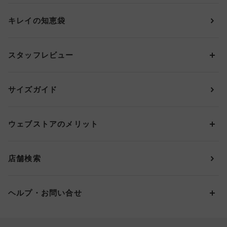
ショーツ
ＯＵＲ ＷＡＣＯＡＬ
カップサイズから探す
キレイの知恵袋
ブラジャー&ショーツセット
アンフィ
AAAカップ
アンダーサイズから探す
ブラトップ・カップ付きインナー
ウイング
AAカップ
アンダー60
価格から探す
スタッフレビュー
ガードル・コントロールボトム
ウイング／レシアージュ
Aカップ
アンダー65
ランキングから探す
～1,000円
ランジェリー
ウンナナクール
人気レビュー
Bカップ
アンダー70
セールから探す
1,000円 ～ 2,000円
サイズガイド
肌着・ニットインナー
サルート
人気スタッフ
Cカップ
アンダー75
2,000円 ～ 3,000円
ソックス・レッグウェア
Yue
すべてのレビューを見る
Dカップ
アンダー80
3,000円 ～ 5,000円
ウェブストアのメリット
パジャマ・ルームウェア
ＹＯＪＯＹ
Eカップ
アンダー85
5,000円 ～ 7,000円
アウターウェア
ワコール
便利なサービス
Fカップ
アンダー90
7,000円 ～ 10,000円
店舗検索
スイムウェア
ワコール／パルファージュ
お得なメールニュース
Gカップ
アンダー95
10,000円 ～ 15,000円
パンプス・シューズ
ワコール／ラゼ
Hカップ
アンダー100
15,000円 ～ 20,000円
ヘルプ・お問い合せ
マタニティ
ワコールサイズオーダー／My Size Collection
Iカップ
アンダー105
20,000円 ～
キッズ・ジュニア
ワコール_ウェブ限定
初めての方へ
Jカップ
アンダー110