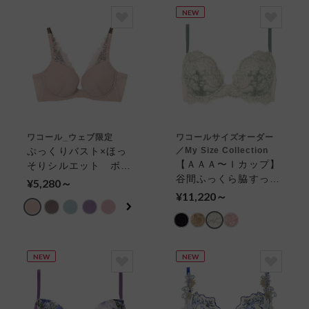
カップ）
NEW
ワコール_ウェブ限定
ワコールサイズオーダー
ぷっくりバスト×ほっ
／My Size Collection
【ＡＡＡ〜Ｉカップ】
そりシルエット ボリ
谷間ふっくら脇すっき
ューマライズブラ ３
¥5,280～
り ３／４カップブラ
／４カップブラ
¥11,220～
NEW
NEW