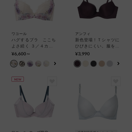
ワコール
アンフィ
ハグするブラ ここち
新色登場！Ｔシャツに
よさ続く ３／４カッ
ひびきにくい。服を着
プブラ
たときのスタイルをあ
¥6,600～
¥3,990
なたらしくキレイに魅
せる ３／４カップブ
ラ
NEW