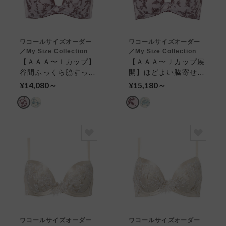
ワコールサイズオーダー
ワコールサイズオーダー
／My Size Collection
／My Size Collection
【ＡＡＡ〜Ｉカップ】
【ＡＡＡ〜Ｊカップ展
谷間ふっくら脇すっき
開】ほどよい脇寄せと
り ３／４カップブラ
自然なまるみ ４／５
¥14,080～
¥15,180～
カップブラ
ワコールサイズオーダー
ワコールサイズオーダー