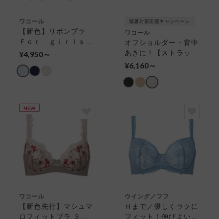
ワコール
猛暑対策応援キャンペーン
【新色】リボンブラ
ワコール
Ｆｏｒ ｇｉｒｌｓ
オフショルダー・背中
若い世代の体型特徴を
あきに！【ストラップ
¥4,950～
考えた設計 ３／４カ
レス】 １／２カップ
¥6,160～
ップブラ
ブラ
NEW
ワコール
ウイング／フフ
【新色先行】マシュマ
Ｈまで／優しくラクに
ロフィットブラ ３／
フィット！伸びよい素