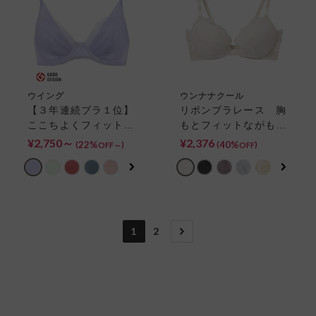
ウイング
ウンナナクール
【３年連続ブラ１位】
リボンブラレース 胸
ここちよくフィット！
もとフィットながも
カップ浮きが気になる
ち〜動いても、キレイ
¥2,750～
¥2,376
22%
40%
(
)
(
)
OFF～
OFF
方におすすめ【マッチ
はつづく〜【全サイズ
ミーブラ】 ３／４カ
同一価格】 ３／４カ
ップブラ
ップブラ
1
2