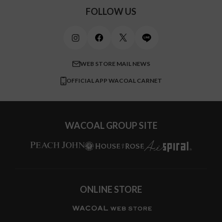
スポーツアイテム
ワコール_リラックス＆スリープ
ご利用ガイド
FOLLOW US
ビューティー・コスメ
ワコール_マタニティ
商品に関するご要望
メンズインナーウェア
ワコール／ラブボディ
よくある質問
すべてのアイテムを見る
ブロス バイ ワコールメン
特定商取引法に基づく表記
WEB STORE MAIL NEWS
CW-X
OFFICIAL APP WACOAL CARNET
すべてのブランドを見る
WACOAL GROUP SITE
ONLINE STORE