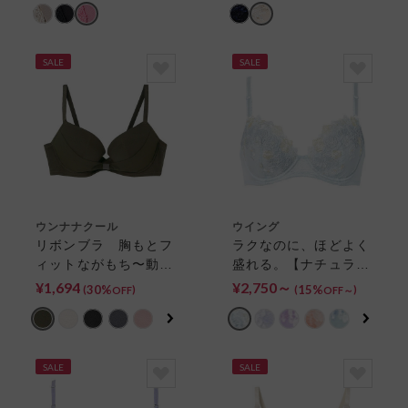
SALE
SALE
ウンナナクール
ウイング
リボンブラ 胸もとフ
ラクなのに、ほどよく
ィットながもち〜動い
盛れる。【ナチュラル
ても、キレイはつづ
アップブラ】 ３／４
¥1,694
¥2,750～
30%
15%
(
)
(
)
OFF
OFF～
く〜 【全サイズ同一
カップブラ
価格】 ３／４カップ
ブラ
SALE
SALE