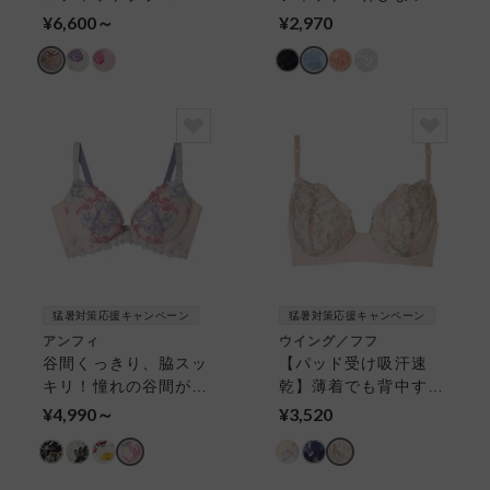
４カップブラ
材＆カップ肌側綿混で
¥6,600～
¥2,970
自然な着用感／やわら
かフィットブラ ３／
４カップブラ
猛暑対策応援キャンペーン
猛暑対策応援キャンペーン
アンフィ
ウイング／フフ
谷間くっきり、脇スッ
【パッド受け吸汗速
キリ！憧れの谷間がつ
乾】薄着でも背中すっ
くれる【グラマリッチ
きり・バストふっくら
¥4,990～
¥3,520
（Ｇｌａｍａ−Ｒｉｃ
／魅せる背中ブラ ３
ｈ）ダブル盛タイプ】
／４カップブラ
ワイヤーブラ（３／４