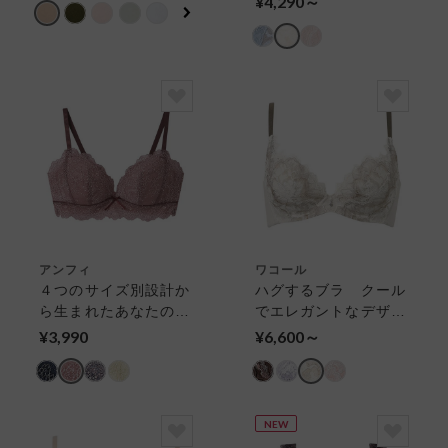
¥4,290～
プブラ〉 ３／４カッ
４カップブラ
プブラ
アンフィ
ワコール
４つのサイズ別設計か
ハグするブラ クール
ら生まれたあなたのた
でエレガントなデザイ
めのブラ【ｓｔｙｌｉ
ン ３／４カップブラ
¥3,990
¥6,600～
ｓｔ ４Ｕ】 ３／４
カップブラ
NEW