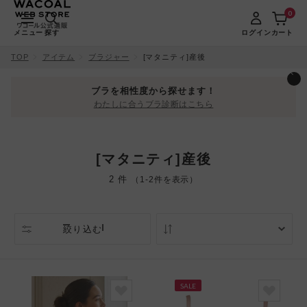
0
メニュー
探す
ログイン
カート
TOP
アイテム
ブラジャー
[マタニティ]産後
ブラを相性度から探せます！
わたしに合うブラ診断はこちら
[マタニティ]産後
2 件
（1-2件を表示）
絞り込む
人気順
SALE