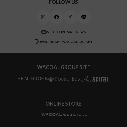
ご利用ガイド
FOLLOW US
ビューティー・コスメ
ワコール_マタニティ
商品に関するご要望
メンズインナーウェア
ワコール／ラブボディ
よくある質問
すべてのアイテムを見る
ブロス バイ ワコールメン
特定商取引法に基づく表記
WEB STORE MAIL NEWS
CW-X
OFFICIAL APP WACOAL CARNET
すべてのブランドを見る
WACOAL GROUP SITE
ONLINE STORE