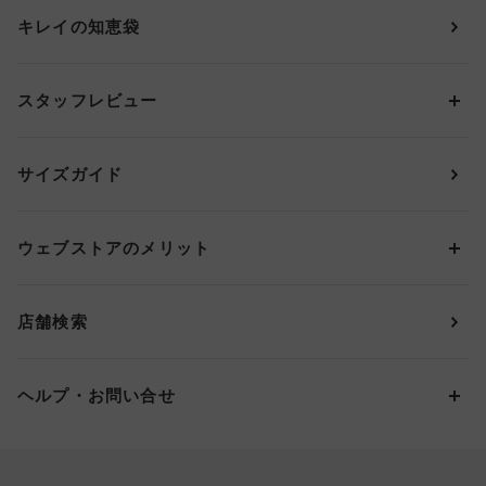
ショーツ
ＯＵＲ ＷＡＣＯＡＬ
カップサイズから探す
キレイの知恵袋
ブラジャー&ショーツセット
アンフィ
AAAカップ
アンダーサイズから探す
ブラトップ・カップ付きインナー
ウイング
AAカップ
アンダー60
価格から探す
スタッフレビュー
ガードル・コントロールボトム
ウイング／レシアージュ
Aカップ
アンダー65
ランキングから探す
～1,000円
ランジェリー
ウンナナクール
人気レビュー
Bカップ
アンダー70
セールから探す
1,000円 ～ 2,000円
サイズガイド
肌着・ニットインナー
サルート
人気スタッフ
Cカップ
アンダー75
2,000円 ～ 3,000円
ソックス・レッグウェア
Yue
すべてのレビューを見る
Dカップ
アンダー80
3,000円 ～ 5,000円
ウェブストアのメリット
パジャマ・ルームウェア
ＹＯＪＯＹ
Eカップ
アンダー85
5,000円 ～ 7,000円
アウターウェア
ワコール
便利なサービス
Fカップ
アンダー90
7,000円 ～ 10,000円
店舗検索
スイムウェア
ワコール／パルファージュ
お得なメールニュース
Gカップ
アンダー95
10,000円 ～ 15,000円
パンプス・シューズ
ワコール／ラゼ
Hカップ
アンダー100
15,000円 ～ 20,000円
ヘルプ・お問い合せ
マタニティ
ワコールサイズオーダー／My Size Collection
Iカップ
アンダー105
20,000円 ～
キッズ・ジュニア
ワコール_ウェブ限定
初めての方へ
Jカップ
アンダー110
スポーツアイテム
ワコール_リラックス＆スリープ