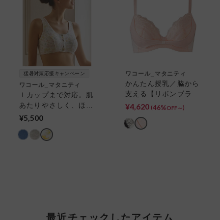
ワコール_マタニティ
猛暑対策応援キャンペーン
かんたん授乳／脇から
ワコール_マタニティ
支える【リボンブラ
Ｉカップまで対応。肌
−産後−】産後用 マタ
あたりやさしく、ほど
¥4,620
46%
(
)
OFF～
ニティブラ（産後）
よくホールド【出産後
¥5,500
すぐに使える授乳ブ
ラ】産後 マタニティ
ノンワイヤーブラ（産
後）
最近チェックしたアイテム