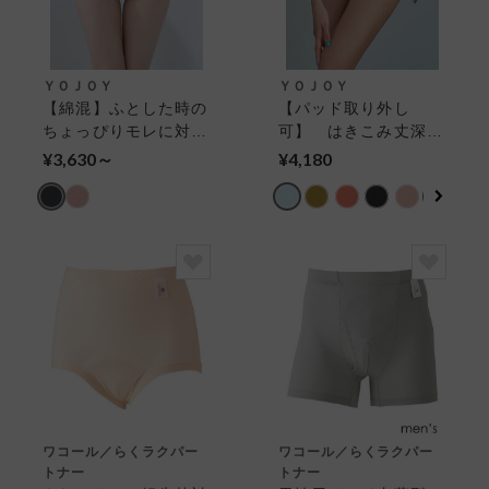
ＹＯＪＯＹ
ＹＯＪＯＹ
【綿混】ふとした時の
【パッド取り外し
ちょっぴりモレに対
可】 はきこみ丈深
応 薄くてスタイリッ
め 月経期を快適に
¥3,630～
¥4,180
シュ・一体型 吸水シ
吸水サニタリーショー
ョーツ
ツ
ワコール／らくラクパー
ワコール／らくラクパー
トナー
トナー