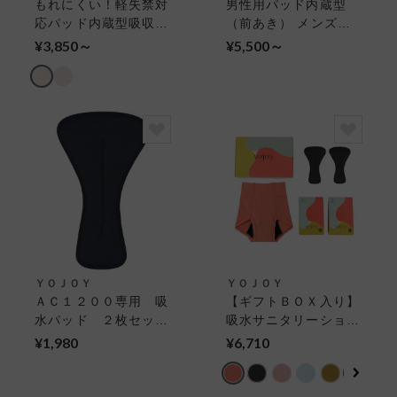
もれにくい！軽失禁対
男性用パッド内蔵型
応パッド内蔵型吸収シ
（前あき） メンズ吸
ョーツ（はきこみ丈深
収パンツ
¥3,850～
¥5,500～
め） ショーツ
ＹＯＪＯＹ
ＹＯＪＯＹ
ＡＣ１２００専用 吸
【ギフトＢＯＸ入り】
水パッド ２枚セット
吸水サニタリーショー
吸水パッド
ツ＆吸水パッドセット
¥1,980
¥6,710
吸水サニタリーショー
ツ