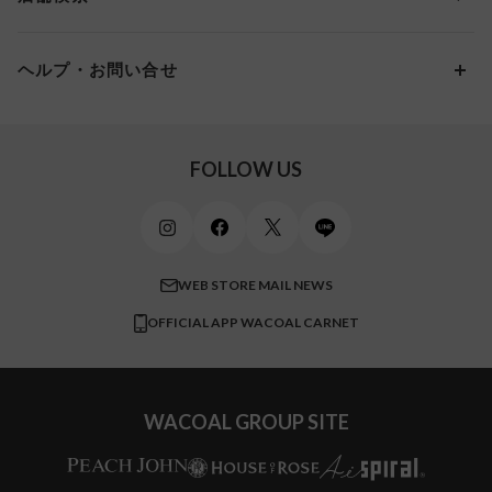
スイムウェア
ワコール／パルファージュ
お得なメールニュース
Gカップ
アンダー95
10,000円 ～ 15,000円
パンプス・シューズ
ワコール／ラゼ
Hカップ
アンダー100
15,000円 ～ 20,000円
ヘルプ・お問い合せ
マタニティ
ワコールサイズオーダー／My Size Collection
Iカップ
アンダー105
20,000円 ～
キッズ・ジュニア
ワコール_ウェブ限定
初めての方へ
Jカップ
アンダー110
スポーツアイテム
ワコール_リラックス＆スリープ
ご利用ガイド
FOLLOW US
ビューティー・コスメ
ワコール_マタニティ
商品に関するご要望
メンズインナーウェア
ワコール／ラブボディ
よくある質問
すべてのアイテムを見る
ブロス バイ ワコールメン
特定商取引法に基づく表記
WEB STORE MAIL NEWS
CW-X
OFFICIAL APP WACOAL CARNET
すべてのブランドを見る
WACOAL GROUP SITE