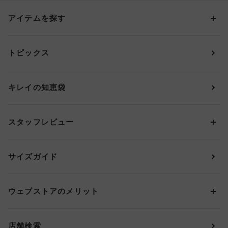
アイテムを探す
カテゴリーから探す
トピックス
ブラジャー
ブランドから探す
ショーツ
ＯＵＲ ＷＡＣＯＡＬ
カップサイズから探す
キレイの知恵袋
ブラジャー&ショーツセット
アンフィ
AAAカップ
アンダーサイズから探す
ブラトップ・カップ付きインナー
ウイング
AAカップ
アンダー60
価格から探す
スタッフレビュー
ガードル・コントロールボトム
ウイング／レシアージュ
Aカップ
アンダー65
ランキングから探す
～1,000円
ランジェリー
ウンナナクール
人気レビュー
Bカップ
アンダー70
セールから探す
1,000円 ～ 2,000円
サイズガイド
肌着・ニットインナー
サルート
人気スタッフ
Cカップ
アンダー75
2,000円 ～ 3,000円
ソックス・レッグウェア
Yue
すべてのレビューを見る
Dカップ
アンダー80
3,000円 ～ 5,000円
ウェブストアのメリット
パジャマ・ルームウェア
ＹＯＪＯＹ
Eカップ
アンダー85
5,000円 ～ 7,000円
アウターウェア
ワコール
便利なサービス
Fカップ
アンダー90
7,000円 ～ 10,000円
店舗検索