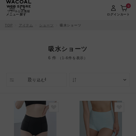
0
メニュー
探す
ログイン
カート
TOP
アイテム
ショーツ
吸水ショーツ
吸水ショーツ
6 件
（1-6件を表示）
絞り込む
人気順