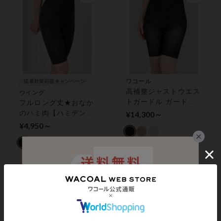
ワコール
猛暑対策応援キャンペーン
高補整ジャストウエス
ウイング
トガードル ガードル
フルロング丈★おなか
（ロング丈）
のハミ肉【ハミデン
¥14,300～
ヌ】おなかすっきりサ
¥4,950～
ポート ガードル（ロ
ング丈）