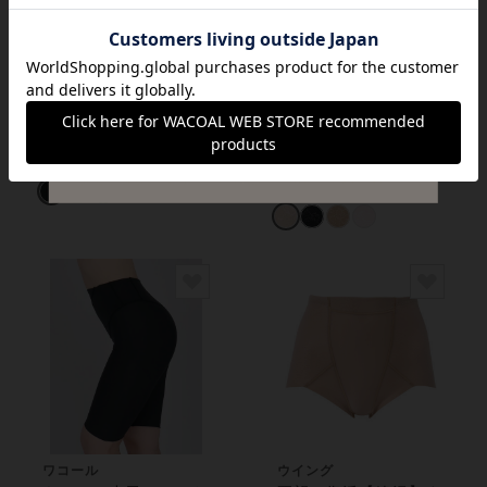
ウイング／フフ
猛暑対策応援キャンペーン
ヒップを寄せ集めて立
ワコール
体的に♪おなかすっき
通気性のある綿混メッ
り、スタイルアップ
シュ生地でさらっと快
¥2,750
【ビューティーアップ
適（本体素材） ガー
¥5,390～
パンツ】 ガードル
ドル（ショート丈）
（ロング丈）
ワコール
ウイング