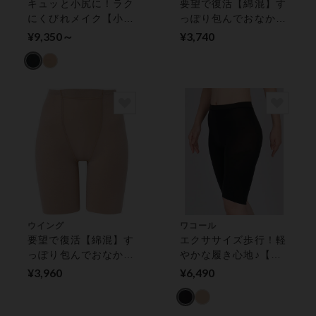
キュッと小尻に！ラク
要望で復活【綿混】す
にくびれメイク【小さ
っぽり包んでおなか押
く見せるガードル】
さえ【綿混ソフトパン
¥9,350～
¥3,740
ガードル（ロング丈）
ツ】 ガードル（ショ
ート丈）
ウイング
ワコール
要望で復活【綿混】す
エクササイズ歩行！軽
っぽり包んでおなか押
やかな履き心地♪【ヒ
さえ【綿混ソフトパン
ップウォーカー】 ガ
¥3,960
¥6,490
ツ】 ガードル（ロン
ードル（ロング丈）
グ丈）