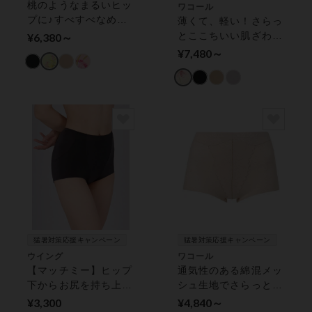
桃のようなまるいヒッ
ワコール
プに♪すべすべなめら
薄くて、軽い！さらっ
かな肌ざわり ガード
とここちいい肌ざわり
¥6,380～
ル（ロング丈）
【極薄タイプ】 ガー
¥7,480～
ドル（ロング丈）
猛暑対策応援キャンペーン
猛暑対策応援キャンペーン
ウイング
ワコール
【マッチミー】ヒップ
通気性のある綿混メッ
下からお尻を持ち上げ
シュ生地でさらっと快
て上向きヒップに！マ
適（本体素材） ガー
¥3,300
¥4,840～