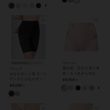
ガードル（ロング丈）
ワコール
猛暑対策応援キャンペーン
垂れ尻、広がり尻に革
ウイング
命！もうあきらめない
おなかのハミ肉【ハミ
で【肌リフト】 ガー
デンヌ】おなかすっき
¥4,950～
ドル（ショート丈）
りサポート ガードル
¥4,620～
（ロング丈）