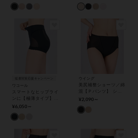
ッチミーガードル ガ
ドル（ショート丈）
ードル（ショート丈）
ウイング
猛暑対策応援キャンペーン
美尻補整ショーツ／綿
ワコール
混【Ｐパンツ】 ショ
スマートなヒップライ
ーツ
ンに【極薄タイプ】
¥2,090～
ガードル（ショート
¥6,050～
丈）