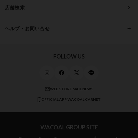
アウターウェア
ワコール
便利なサービス
Fカップ
アンダー90
7,000円 ～ 10,000円
店舗検索
スイムウェア
ワコール／パルファージュ
お得なメールニュース
Gカップ
アンダー95
10,000円 ～ 15,000円
パンプス・シューズ
ワコール／ラゼ
Hカップ
アンダー100
15,000円 ～ 20,000円
ヘルプ・お問い合せ
マタニティ
ワコールサイズオーダー／My Size Collection
Iカップ
アンダー105
20,000円 ～
キッズ・ジュニア
ワコール_ウェブ限定
初めての方へ
Jカップ
アンダー110
スポーツアイテム
ワコール_リラックス＆スリープ
ご利用ガイド
FOLLOW US
ビューティー・コスメ
ワコール_マタニティ
商品に関するご要望
メンズインナーウェア
ワコール／ラブボディ
よくある質問
すべてのアイテムを見る
ブロス バイ ワコールメン
特定商取引法に基づく表記
WEB STORE MAIL NEWS
CW-X
OFFICIAL APP WACOAL CARNET
すべてのブランドを見る
WACOAL GROUP SITE