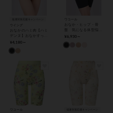
ワコール
猛暑対策応援キャンペーン
おなか・ヒップ・骨
ウイング
盤 気になる体型悩み
おなかのハミ肉【ハミ
に！ ガードル（ロン
デンヌ】おなかすっき
¥6,930～
グ丈）
りサポート ガードル
¥4,180～
（ショート丈）
ワコール
猛暑対策応援キャンペーン