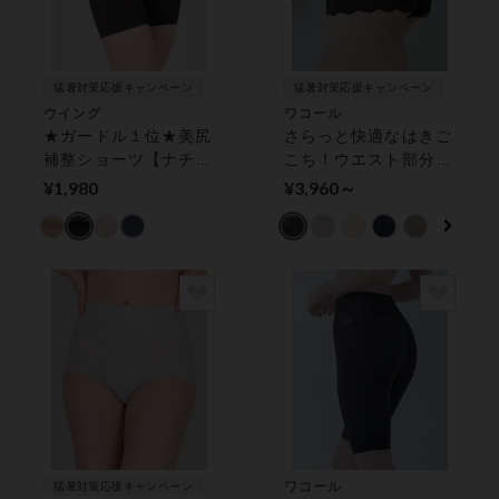
猛暑対策応援キャンペーン
猛暑対策応援キャンペーン
ウイング
ワコール
★ガードル１位★美尻
さらっと快適なはきご
補整ショーツ【ナチュ
こち！ウエスト部分を
ラルアップパンツ】Ｐ
すっきり見せる パン
¥1,980
¥3,960～
パンツ ショーツ
ツ（ショート丈）
ワコール
猛暑対策応援キャンペーン