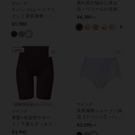
垂れ尻の悩みに終止
ウイング
符！ワコールの技術を
Ｐパンツ×レースでラ
体感【肌リフト】 ガ
クして美尻補整！＜レ
¥6,380～
ードル（ロング丈）
ースシェイプショーツ
¥1,980
＞ ショーツ
NEW
ウイング
猛暑対策応援キャンペーン
美尻補整ショーツ／綿
ウイング
混【Ｐパンツ】バック
骨盤×美姿勢サポー
レース ショーツ
ト！下腹もすっきり
¥2,090～
【骨盤ささエール】
¥3,960