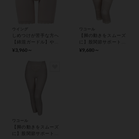
ウイング
ワコール
しめつけが苦手な方へ
【脚の動きをスムーズ
【綿混ガードル】やさ
に】股関節サポート
しい着用感 ガードル
ガードル（ひざ下丈）
¥3,960～
¥9,680～
（ロング丈）
ワコール
【脚の動きをスムーズ
に】股関節サポート