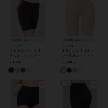
猛暑対策応援キャンペーン
猛暑対策応援キャンペーン
ウイング
ワコール
【上向きヒップに】べ
通気性のある綿混メッ
たつきにくい／ヒップ
シュ生地でさらっと快
下からお尻を持ち上げ
適（本体素材） ガー
¥3,520
¥5,940～
る【マッチミーガード
ドル（ロング丈）
ル】 ガードル（ロン
グ丈）
NEW