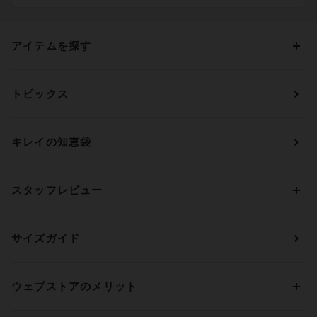
アイテムを探す
カテゴリーから探す
トピックス
ブラジャー
ブランドから探す
ショーツ
ＯＵＲ ＷＡＣＯＡＬ
カップサイズから探す
キレイの知恵袋
ブラジャー&ショーツセット
アンフィ
AAAカップ
アンダーサイズから探す
ブラトップ・カップ付きインナー
ウイング
AAカップ
アンダー60
価格から探す
スタッフレビュー
ガードル・コントロールボトム
ウイング／レシアージュ
Aカップ
アンダー65
ランキングから探す
～1,000円
ランジェリー
ウンナナクール
人気レビュー
Bカップ
アンダー70
セールから探す
1,000円 ～ 2,000円
サイズガイド
肌着・ニットインナー
サルート
人気スタッフ
Cカップ
アンダー75
2,000円 ～ 3,000円
ソックス・レッグウェア
Yue
すべてのレビューを見る
Dカップ
アンダー80
3,000円 ～ 5,000円
ウェブストアのメリット
パジャマ・ルームウェア
ＹＯＪＯＹ
Eカップ
アンダー85
5,000円 ～ 7,000円