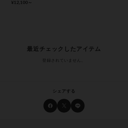
（肌側起毛） ガード
¥12,100～
ル（足首丈）
最近チェックしたアイテム
登録されていません。
シェアする