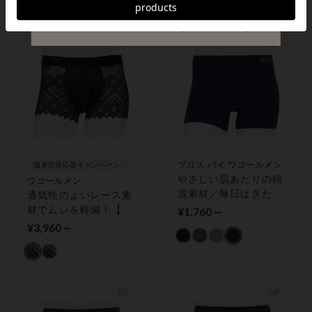
パンツ
ブロス バイ ワコールメン
猛暑対策応援キャンペーン
やさしい肌あたりの綿
ワコールメン
混素材／毎日はきたく
通気性のよいレース素
なるような着用感！
材でムレを軽減！【モ
¥1,760～
メンズボクサーパンツ
ード柄・レースボクサ
¥3,960～
ー】 メンズボクサー
パンツ