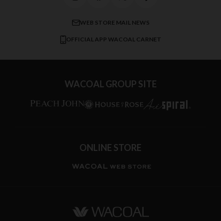
ワコール／ラブボディ
よくある質問
すべてのアイテムを見る
ブロス バイ ワコールメン
特定商取引法に基づく表記
WEB STORE MAIL NEWS
CW-X
OFFICIAL APP WACOAL CARNET
すべてのブランドを見る
WACOAL GROUP SITE
ONLINE STORE