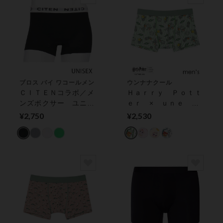
ブロス バイ ワコールメン
ウンナナクール
ＣＩＴＥＮコラボ／メ
Ｈａｒｒｙ Ｐｏｔｔ
ンズボクサー ユニセ
ｅｒ × ｕｎｅ ｎ
ックスタイプ【ワンサ
ａｎａ ｃｏｏｌ メ
¥2,750
¥2,530
イズ】 ボクサーパン
ンズボクサーパンツ
ツ（前閉じ）