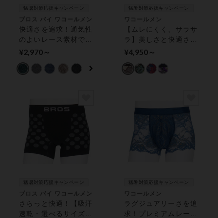
猛暑対策応援キャンペーン
猛暑対策応援キャンペーン
ブロス バイ ワコールメン
ワコールメン
快適さを追求！通気性
【ムレにくく、サラサ
のよいレース素材でム
ラ】美しさと快適さを
レを軽減！【レースボ
追求したデザイン ボ
¥2,970～
¥4,950～
クサー】 ボクサーパ
クサーパンツ（前閉
ンツ（前閉じ）
じ）
猛暑対策応援キャンペーン
猛暑対策応援キャンペーン
ブロス バイ ワコールメン
ワコールメン
さらっと快適！【吸汗
ラグジュアリーさを追
速乾・選べるサイズの
求！プレミアムレース