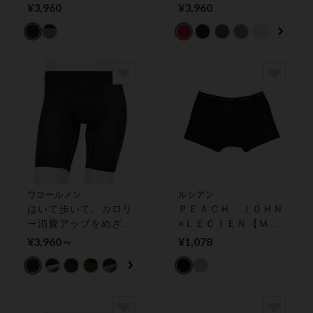
Ｄ ＣＯＭＰＩＬＥコ
ボ】Ｓ−ＬＬまでワン
¥3,960
¥3,960
ラボ】気持ちいいパン
サイズのＰＡＮＴＳ
ツ ボクサーパンツ
ＨＯＬＩＣ【環境配
（前閉じ）
慮】 ボクサーパンツ
（前閉じ）
ワコールメン
ルシアン
はいて歩いて、カロリ
ＰＥＡＣＨ ＪＯＨＮ
ー消費アップをめざそ
×ＬＥＣＩＥＮ【Ｍｅ
う。【クロスウォーカ
ｎ’ｓ】ボクサーパン
¥3,960～
¥1,078
ー】 ボクサーパンツ
ツ メンズショーツ
（前開き）