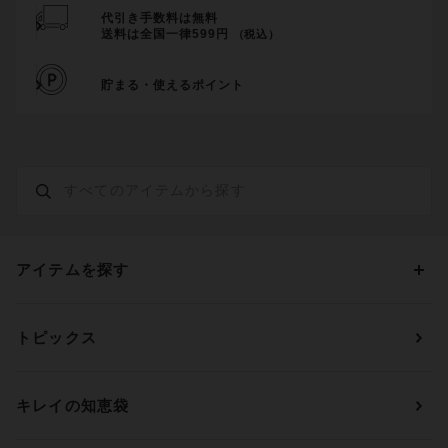
代引き手数料は無料
送料は全国一律599円
（税込）
貯まる・使えるポイント
アイテムを探す
カテゴリーから探す
トピックス
ブラジャー
ブランドから探す
ショーツ
ＯＵＲ ＷＡＣＯＡＬ
カップサイズから探す
キレイの知恵袋
ブラジャー&ショーツセット
アンフィ
AAAカップ
アンダーサイズから探す