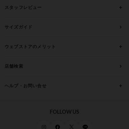
ブラトップ・カップ付きインナー
ウイング
AAカップ
アンダー60
価格から探す
スタッフレビュー
ガードル・コントロールボトム
ウイング／レシアージュ
Aカップ
アンダー65
ランキングから探す
～1,000円
ランジェリー
ウンナナクール
人気レビュー
Bカップ
アンダー70
セールから探す
1,000円 ～ 2,000円
サイズガイド
肌着・ニットインナー
サルート
人気スタッフ
Cカップ
アンダー75
2,000円 ～ 3,000円
ソックス・レッグウェア
Yue
すべてのレビューを見る
Dカップ
アンダー80
3,000円 ～ 5,000円
ウェブストアのメリット
パジャマ・ルームウェア
ＹＯＪＯＹ
Eカップ
アンダー85
5,000円 ～ 7,000円
アウターウェア
ワコール
便利なサービス
Fカップ
アンダー90
7,000円 ～ 10,000円
店舗検索
スイムウェア
ワコール／パルファージュ
お得なメールニュース
Gカップ
アンダー95
10,000円 ～ 15,000円
パンプス・シューズ
ワコール／ラゼ
Hカップ
アンダー100
15,000円 ～ 20,000円
ヘルプ・お問い合せ
マタニティ
ワコールサイズオーダー／My Size Collection
Iカップ
アンダー105
20,000円 ～
キッズ・ジュニア
ワコール_ウェブ限定
初めての方へ
Jカップ
アンダー110
スポーツアイテム
ワコール_リラックス＆スリープ
ご利用ガイド
FOLLOW US
ビューティー・コスメ
ワコール_マタニティ
商品に関するご要望
メンズインナーウェア