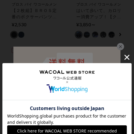
ブロス バイ ワコールメン
ブロス バイ ワコールメン
【２枚組】ＢＲＯＳ定
はいて歩いて、カロリ
番のボクサーパンツ２
ー消費アップ！【クロ
枚セット ボクサーパ
スウォーカー】 ボク
¥2,530
¥3,850～
ンツ（前閉じ）
サーパンツ（前開き）
NEW
ウンナナクール
ワコールメン
ＭＯＯＭＩＮ × ｕ
動きにフィットしてズ
ｎｅ ｎａｎａ ｃｏ
レにくいべーシックな
ｏｌ メンズボクサー
パンツ！気持ちいいパ
¥2,860
¥3,630～
パンツ
ンツ メンズボクサー