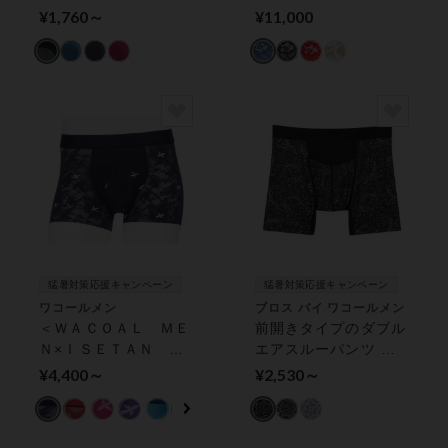
立体成型】 ボクサー
ボクサーパンツ メン
¥1,760～
¥11,000
パンツ（前閉じ）
ズボクサーパンツ
猛暑対策応援キャンペーン
猛暑対策応援キャンペーン
ワコールメン
ブロス バイ ワコールメン
＜ＷＡＣＯＡＬ ＭＥ
前開きタイプのダブル
Ｎ×ＩＳＥＴＡＮ Ｈ
エアスルーパンツ ボ
ＡＮＥＤＡ ＳＴＯＲ
クサーパンツ（前開
¥4,400～
¥2,530～
Ｅ＞「レースボクサ
き）
ー」 ボクサーパンツ
（前閉じ）