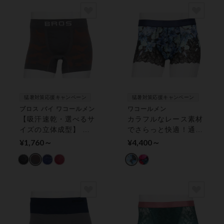
猛暑対策応援キャンペーン
猛暑対策応援キャンペーン
ブロス バイ ワコールメン
ワコールメン
【吸汗速乾・選べるサ
カラフルなレース素材
イズの立体成型】 ボ
でさらっと快適！通気
クサーパンツ（前閉
性がよく、ムレを軽
¥1,760～
¥4,400～
じ）
減！【レースボクサ
ー】 ボクサーパンツ
（前閉じ）