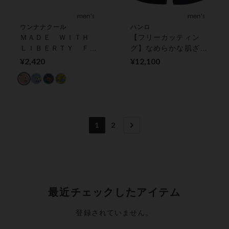
ウンナナクール
ハンロ
ＭＡＤＥ ＷＩＴＨ
【フリーカッティン
ＬＩＢＥＲＴＹ ＦＡ
グ】なめらかな肌ざわ
ＢＲＩＣ メンズボ
り ボクサーパンツ
¥2,420
¥12,100
クサーパンツ
（前閉じ）
1
2
最近チェックしたアイテム
登録されていません。