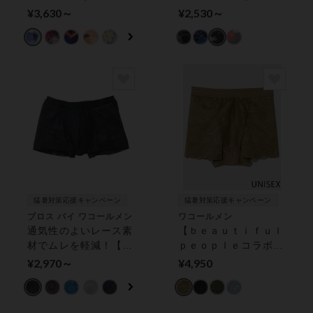
トしてズレにくい、上
ット！ＢＲＯＳのキモ
¥3,630～
¥2,530～
質なフィット感を追
チイイパンツ ボクサ
求！ ボクサーパンツ
ーパンツ（前閉じ）
（前閉じ）
猛暑対策応援キャンペーン
猛暑対策応援キャンペーン
ブロス バイ ワコールメン
ワコールメン
通気性のよいレース素
【ｂｅａｕｔｉｆｕｌ
材でムレを軽減！【レ
ｐｅｏｐｌｅコラボ】
ースボクサー】 ボク
通気性がよく、ムレを
¥2,970～
¥4,950
サーパンツ（前閉じ）
軽減！レースボクサ
ー ユニセックスタイ
プ ボクサーパンツ