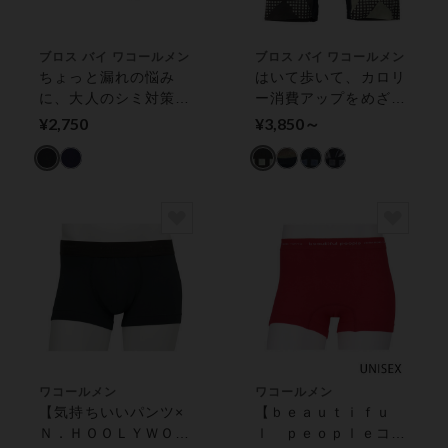
ブロス バイ ワコールメン
ブロス バイ ワコールメン
ちょっと漏れの悩み
はいて歩いて、カロリ
に、大人のシミ対策パ
ー消費アップをめざそ
ンツ ボクサーパンツ
う。【クロスウォーカ
¥2,750
¥3,850～
（前閉じ）
ー】 ボクサーパンツ
（前開き）
ワコールメン
ワコールメン
【気持ちいいパンツ×
【ｂｅａｕｔｉｆｕ
Ｎ．ＨＯＯＬＹＷＯＯ
ｌ ｐｅｏｐｌｅコラ