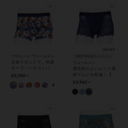
（前閉じ）
ブロス バイ ワコールメン
猛暑対策応援キャンペーン
立体フロントで、快適
ワコールメン
キープ！ハナコトバパ
通気性のよいレース素
ンツ【環境配慮】 メ
材でムレを軽減！【メ
¥2,200～
ンズボクサーパンツ
ンズレースボクサー
¥3,960～
ユニセックスタイプ】
ボクサーパンツ（前閉
じ）