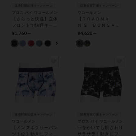
猛暑対策応援キャンペーン
猛暑対策応援キャンペーン
ブロス バイ ワコールメン
ワコールメン
【さらっと快適】立体
【ＴＲＡＤＭＡ
フロントで快適キープ
Ｎ’Ｓ ＢＯＮＳＡＩ
／締め付けないのに、
コラボ】気持ちいいパ
¥1,760～
¥4,620～
このフィット感！／
ンツ★上質なフィット
Ｓ〜４Ｌ ボクサーパ
感を追求！ メンズボ
ンツ（前開き）
クサーパンツ
猛暑対策応援キャンペーン
猛暑対策応援キャンペーン
ワコールメン
ブロス バイ ワコールメン
【メンズボクサーパン
汗をかいても肌ざわり
ツ１位】動きにフィッ
サラサラ！動きにフィ