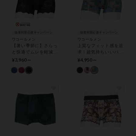
猛暑対策応援キャンペーン
猛暑対策応援キャンペーン
ワコールメン
ワコールメン
【暑い季節に】さらっ
上質なフィット感を追
と快適でムレを軽減／
求！超気持ちいいパン
通気性のよいレース素
ツ／動きにフィットし
¥3,960～
¥4,950～
材 ボクサーパンツ
て裾ズレしにくいパン
（前閉じ）
ツ メンズボクサーパ
ンツ