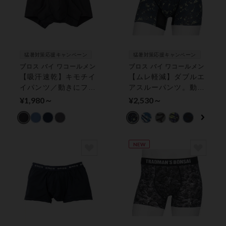
猛暑対策応援キャンペーン
猛暑対策応援キャンペーン
ブロス バイ ワコールメン
ブロス バイ ワコールメン
【吸汗速乾】キモチイ
【ムレ軽減】ダブルエ
イパンツ／動きにフィ
アスルーパンツ。動く
ット！【Ｓ〜３Ｌ展
たび、熱や湿気を逃し
¥1,980～
¥2,530～
開】ＢＲＯＳ ボクサ
て、ムレ感をおさえる
ーパンツ（前閉じ）
ボクサーパンツ（前閉
じ）
NEW