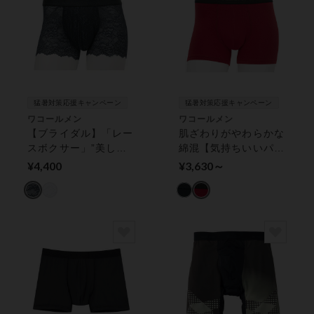
猛暑対策応援キャンペーン
猛暑対策応援キャンペーン
ワコールメン
ワコールメン
【ブライダル】「レー
肌ざわりがやわらかな
スボクサー」”美し
綿混【気持ちいいパン
さ”と”快適さ”を追求
ツ】 ボクサーパンツ
¥4,400
¥3,630～
ボクサーパンツ（前閉
（前閉じ）
じ）