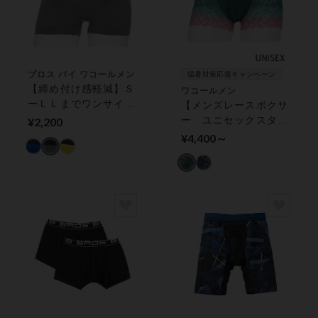
ブロス バイ ワコールメン
猛暑対策応援キャンペーン
【締め付け感軽減】Ｓ
ワコールメン
ーＬＬまでワンサイ
【メンズレースボクサ
ズ！【ＰＡＮＴＳ Ｈ
ー ユニセックスタイ
¥2,200
ＯＬＩＣ Ｘ】 ボク
プ】通気性のよいレー
¥4,400～
サーパンツ（前閉じ）
ス素材でムレを軽減！
ボクサーパンツ（前閉
じ）