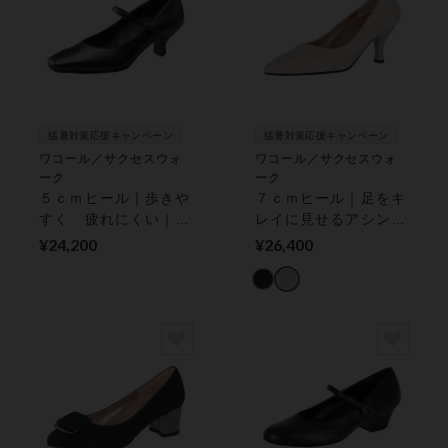
猛暑対策応援キャンペーン
猛暑対策応援キャンペーン
ワコール／サクセスウォ
ワコール／サクセスウォ
ーク
ーク
５ｃｍヒール｜歩きや
７ｃｍヒール｜足をキ
すく 疲れにくい｜
レイに見せるアシンメ
パンプス
トリーカット｜ パン
¥24,200
¥26,400
プス