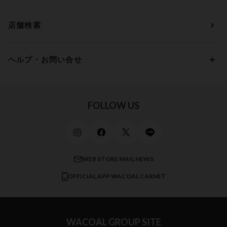
Eカップ
アンダー85
5,000円 ～ 7,000円
アウターウェア
ワコール
便利なサービス
Fカップ
アンダー90
7,000円 ～ 10,000円
店舗検索
スイムウェア
ワコール／パルファージュ
お得なメールニュース
Gカップ
アンダー95
10,000円 ～ 15,000円
パンプス・シューズ
ワコール／ラゼ
Hカップ
アンダー100
15,000円 ～ 20,000円
ヘルプ・お問い合せ
マタニティ
ワコールサイズオーダー／My Size Collection
Iカップ
アンダー105
20,000円 ～
キッズ・ジュニア
ワコール_ウェブ限定
初めての方へ
Jカップ
アンダー110
スポーツアイテム
ワコール_リラックス＆スリープ
ご利用ガイド
FOLLOW US
ビューティー・コスメ
ワコール_マタニティ
商品に関するご要望
メンズインナーウェア
ワコール／ラブボディ
よくある質問
すべてのアイテムを見る
ブロス バイ ワコールメン
特定商取引法に基づく表記
WEB STORE MAIL NEWS
CW-X
OFFICIAL APP WACOAL CARNET
すべてのブランドを見る
WACOAL GROUP SITE