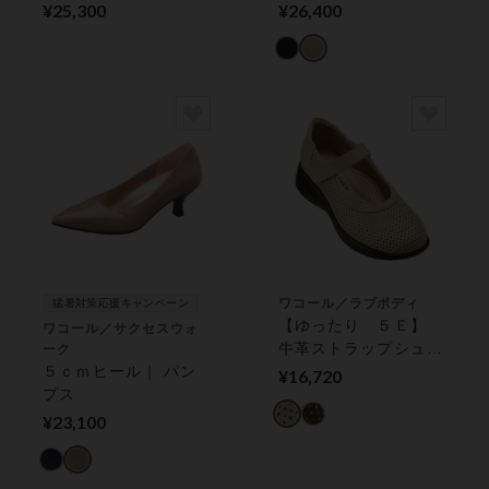
プ｜歩きやすく 疲れ
¥25,300
¥26,400
にくい｜ パンプス
ワコール／ラブボディ
猛暑対策応援キャンペーン
【ゆったり ５Ｅ】
ワコール／サクセスウォ
牛革ストラップシュー
ーク
５ｃｍヒール｜ パン
ズ５Ｅ
¥16,720
プス
¥23,100