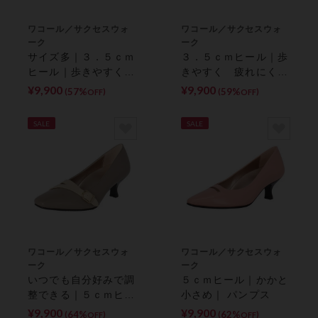
ワコール／サクセスウォ
ワコール／サクセスウォ
ーク
ーク
サイズ多｜３．５ｃｍ
３．５ｃｍヒール｜歩
ヒール｜歩きやすく
きやすく 疲れにくい
疲れにくい｜ パンプ
｜ パンプス
¥9,900
¥9,900
57%
59%
(
)
(
)
OFF
OFF
ス
SALE
SALE
ワコール／サクセスウォ
ワコール／サクセスウォ
ーク
ーク
いつでも自分好みで調
５ｃｍヒール｜かかと
整できる｜５ｃｍヒー
小さめ｜ パンプス
ル｜ パンプス
¥9,900
¥9,900
64%
62%
(
)
(
)
OFF
OFF