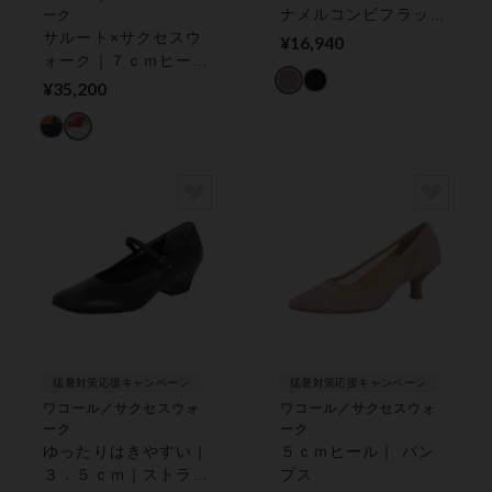
ナメルコンビフラット
ーク
サルート×サクセスウ
シューズ４Ｅ
¥16,940
ォーク｜７ｃｍヒール
｜ パンプス
¥35,200
猛暑対策応援キャンペーン
猛暑対策応援キャンペーン
ワコール／サクセスウォ
ワコール／サクセスウォ
ーク
ーク
ゆったりはきやすい｜
５ｃｍヒール｜ パン
３．５ｃｍ｜ストラッ
プス