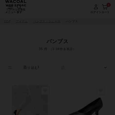
0
メニュー
探す
ログイン
カート
TOP
アイテム
パンプス・シューズ
パンプス
パンプス
36 件
（1-36件を表示）
絞り込む
人気順