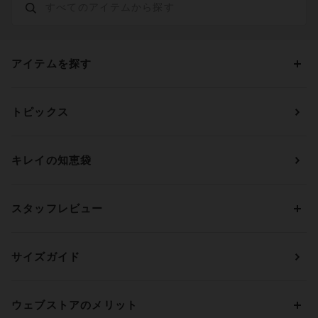
アイテムを探す
カテゴリーから探す
トピックス
ブラジャー
ブランドから探す
ショーツ
ＯＵＲ ＷＡＣＯＡＬ
カップサイズから探す
キレイの知恵袋
ブラジャー&ショーツセット
アンフィ
AAAカップ
アンダーサイズから探す
ブラトップ・カップ付きインナー
ウイング
AAカップ
アンダー60
価格から探す
スタッフレビュー
ガードル・コントロールボトム
ウイング／レシアージュ
Aカップ
アンダー65
ランキングから探す
～1,000円
ランジェリー
ウンナナクール
人気レビュー
Bカップ
アンダー70
セールから探す
1,000円 ～ 2,000円
サイズガイド
肌着・ニットインナー
サルート
人気スタッフ
Cカップ
アンダー75
2,000円 ～ 3,000円
ソックス・レッグウェア
Yue
すべてのレビューを見る
Dカップ
アンダー80
3,000円 ～ 5,000円
ウェブストアのメリット
パジャマ・ルームウェア
ＹＯＪＯＹ